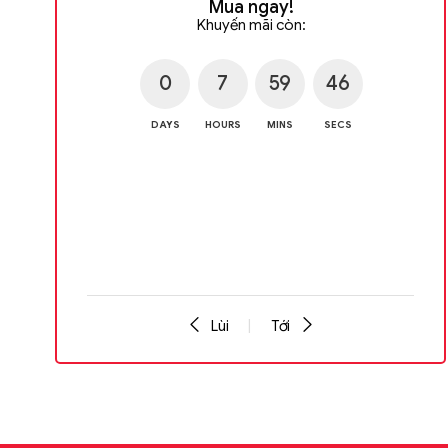
Mua ngay!
Khuyến mãi còn:
Đã Bán:
0
0
7
59
45
DAYS
HOURS
MINS
SECS
50
SECS
Lùi
Tới