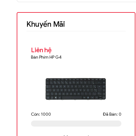
Khuyến Mãi
Liên hệ
L
Bàn Phím HP G4
Má
2X
Còn:
Đã Bán:
1000
0
Cò