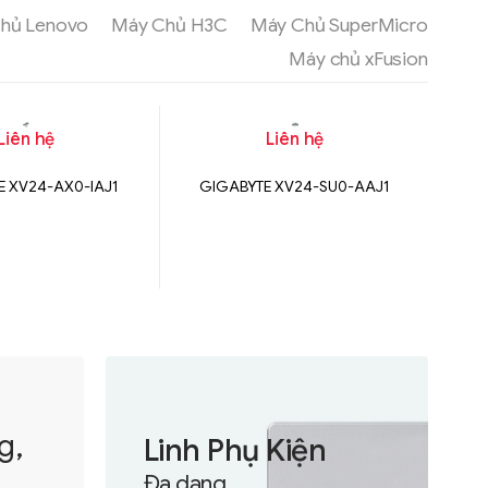
hủ Lenovo
Máy Chủ H3C
Máy Chủ SuperMicro
Máy chủ xFusion
Liên hệ
Liên hệ
E XV24-AX0-IAJ1
GIGABYTE XV24-SU0-AAJ1
GI
g,
Linh Phụ Kiện
Đa dạng.