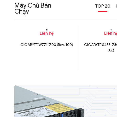
Máy Chủ Bán
TOP 20
Chạy
Liên hệ
Liên h
GIGABYTE W771-Z00 (Rev. 100)
GIGABYTE S453-Z30
3.x)