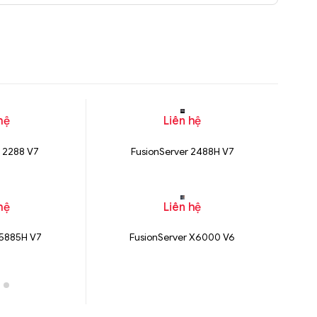
Liên hệ
hệ
Liên hệ
282-3C2
Bộ khung máy trạm W332-Z00
r 2288 V7
FusionServer 2488H V7
hệ
Liên hệ
 5885H V7
FusionServer X6000 V6