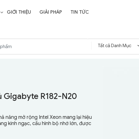
GIỚI THIỆU
GIẢI PHÁP
TIN TỨC
 Gigabyte R282-3C1
ủ Gigabyte R182-N20
khả năng mở rộng Intel Xeon mang lại hiệu
ABYTE và Bộ xử lý có khả năng mở rộng
áng kinh ngạc, cấu hình bộ nhớ lớn, được
ng lại hiệu suất 1P/2P đáng kinh ngạc.