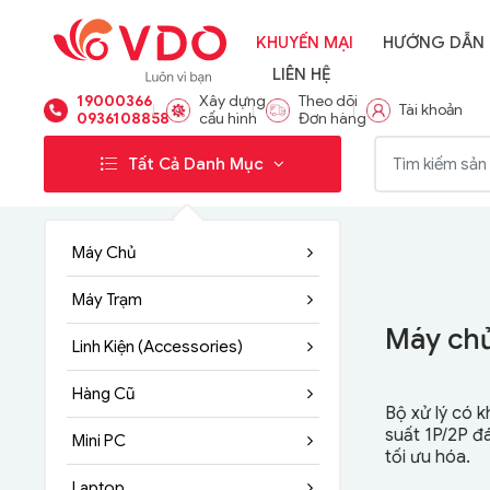
KHUYẾN MẠI
HƯỚNG DẪN
LIÊN HỆ
19000366
Xây dựng
Theo dõi
Tài khoản
0936108858
cấu hình
Đơn hàng
Từ khóa:
Tất Cả Danh Mục
Máy Chủ
Máy Trạm
Máy chủ
Máy ch
Linh Kiện (Accessories)
Hàng Cũ
Bộ xử lý có 
Máy chủ GIG
suất 1P/2P đ
Mini PC
Intel Xeon ma
tối ưu hóa.
Laptop