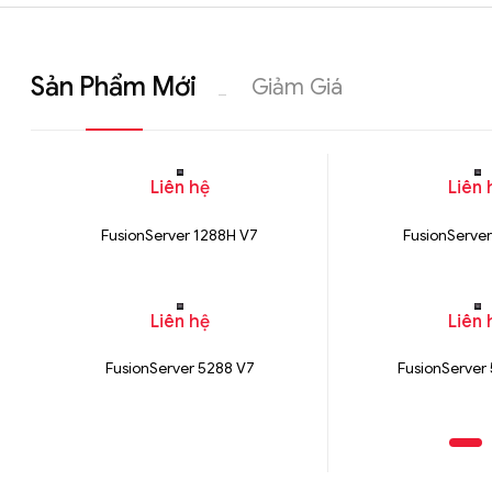
Sản Phẩm Mới
Giảm Giá
iên hệ
Liên hệ
Liên hệ
Liên 
y tính Gigabyte W331 - 9BW331Z00MR-00-
Bộ khung máy chủ R
02
FusionServer 1288H V7
FusionServe
Liên hệ
Liên 
FusionServer 5288 V7
FusionServer
n:
Đã Bán:
1000
0