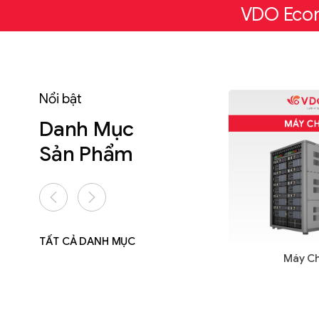
VDO Ecom
Nổi bật
Danh Mục
Sản Phẩm
y
Ưu đãi HOT
TẤT CẢ DANH MỤC
Máy C