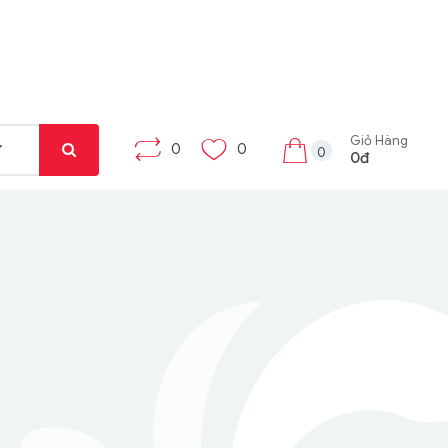
Giỏ Hàng
0
0
0
0đ