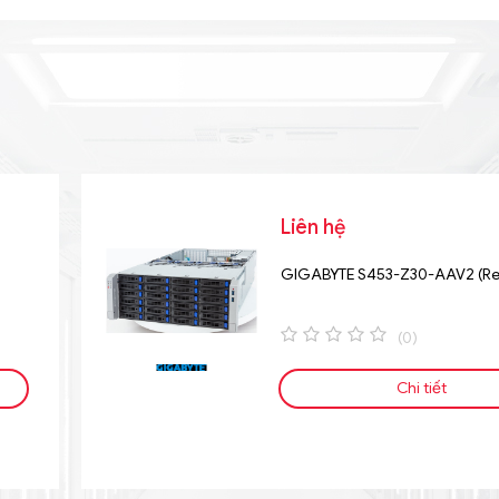
Liên hệ
GIGABYTE S453-Z30-AAV2 (Rev
(0)
0
o
Chi tiết
u
t
o
f
5