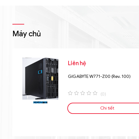
Máy chủ
Liên hệ
GIGABYTE W771-Z00 (Rev. 100)
(0)
0
o
Chi tiết
u
t
o
f
5