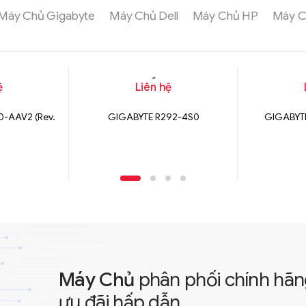
Máy Chủ Gigabyte
Máy Chủ Dell
Máy Chủ HP
Máy C
ệ
Liên hệ
-AAV2 (Rev.
GIGABYTE R292-4S0
GIGABYT
Máy Chủ
phân phối chính hãn
ưu đãi hấp dẫn.