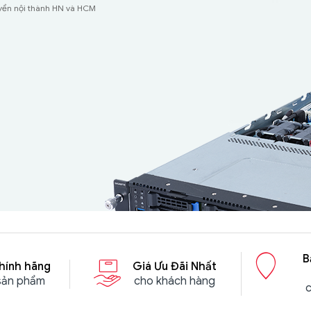
uyển nội thành HN và HCM
ay
uyển nội thành HN và HCM
B
hính hãng
Giá Ưu Đãi Nhất
 sản phẩm
cho khách hàng