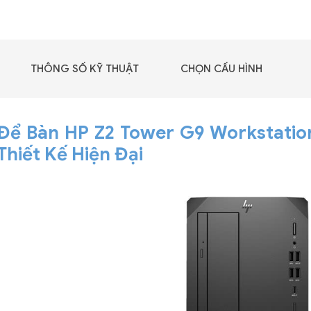
GIGABYTE G493-SB4
(rev. AAP1)
THÔNG SỐ KỸ THUẬT
CHỌN CẤU HÌNH
Để Bàn HP Z2 Tower G9 Workstation
Thiết Kế Hiện Đại
 - DRAM -
 GDDR6