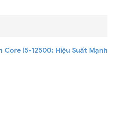
Bộ khung máy chủ
R182-Z90
 Core i5-12500: Hiệu Suất Mạnh