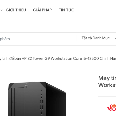
GIỚI THIỆU
GIẢI PHÁP
TIN TỨC
 tính để bàn HP Z2 Tower G9 Workstation Core i5-12500 Chính Hã
Máy tí
Workst
Liên hệ
SD Storage
GIGABYTE G593-ZD1
- 64GB -
(rev. AAX1)