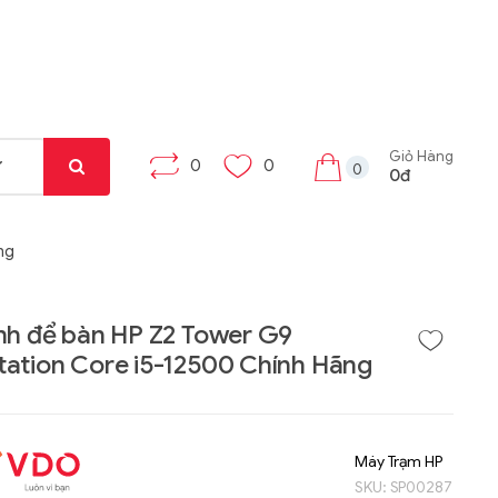
Giỏ Hàng
0
0
0
0đ
ng
nh để bàn HP Z2 Tower G9
ation Core i5-12500 Chính Hãng
Liên hệ
Liên hệ
Máy tính bảng Gama
Bộ khung máy trạm
Tab X8
W332-Z00
Máy Trạm HP
SKU:
SP00287