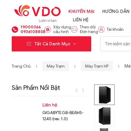
KHUYẾN MẠI
HƯỚNG DẪN
LIÊN HỆ
19000366
Xây dựng
Theo dõi
Tài khoản
0936108858
cấu hình
Đơn hàng
Từ khóa:
Tất Cả Danh Mục
Trang Chủ
Máy Trạm
Máy Trạm HP
Máy
Sản Phẩm Nổi Bật
Liên hệ
Liên hệ
GIGABYTE GB-BEi5HS-
NVMe™ S
1240 (rev. 1.0)
Micron 
15.36TB