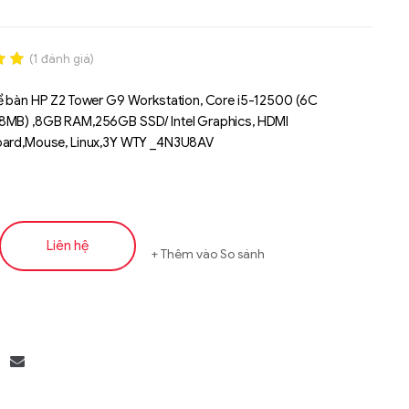
(
1
đánh giá)
.00
ể bàn HP Z2 Tower G9 Workstation, Core i5-12500 (6C
n
8MB) ,8GB RAM,256GB SSD/ Intel Graphics, HDMI
á
oard,Mouse, Linux,3Y WTY _4N3U8AV
Liên hệ
Thêm vào So sánh
Liên hệ