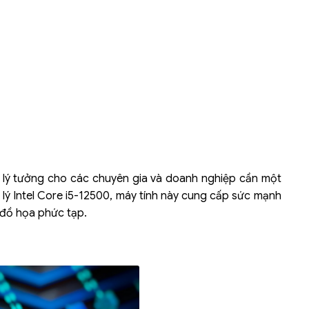
Liên hệ
Mini PC GB-BMPD-
6005-BW
6BXJPDXXWMR-00-
2X01
p lý tưởng cho các chuyên gia và doanh nghiệp cần một
 lý Intel Core i5-12500, máy tính này cung cấp sức mạnh
 đồ họa phức tạp.