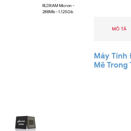
RLDRAM Micron -
288Mb - 1.125Gb
MÔ TẢ
Máy Tính 
Mẽ Trong 
Liên hệ
SK hynix
GDDR -