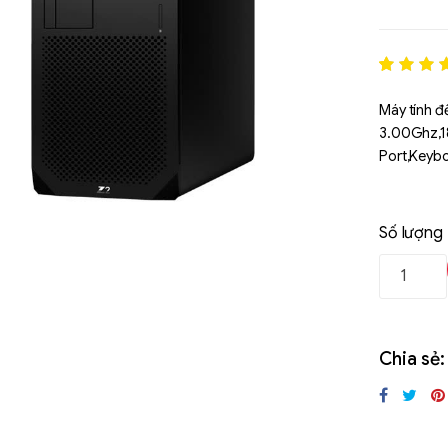
Rated
1
5
out of 5
Máy tính đ
based o
3.00Ghz,1
đánh gi
Port,Keyb
Số lượng
Chia sẻ:
Liên hệ