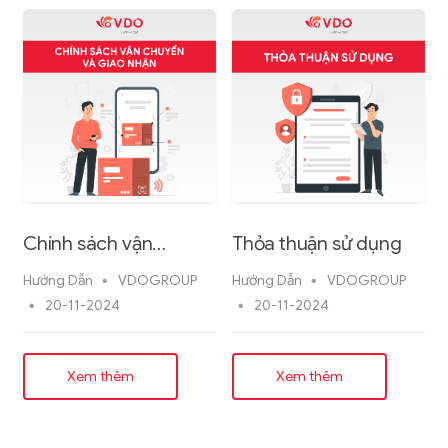
g
Chính sách vận
Thỏa thuận sử dụng
chuyển và giao nhận
Hướng Dẫn
VDOGROUP
Hướng Dẫn
VDOGROUP
20-11-2024
20-11-2024
Xem thêm
Xem thêm