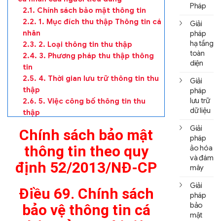
Pháp
2.1. Chính sách bảo mật thông tin
2.2. 1. Mục đích thu thập Thông tin cá
Giải
nhân
pháp
hạ tầng
2.3. 2. Loại thông tin thu thập
toàn
2.4. 3. Phương pháp thu thập thông
diện
tin
2.5. 4. Thời gian lưu trữ thông tin thu
Giải
thập
pháp
2.6. 5. Việc công bố thông tin thu
lưu trữ
dữ liệu
thập
2.7. 6. Quyền của Khách hàng đối với
Giải
Chính sách bảo mật
các Thông tin cá nhân được thu thập
pháp
2.8. 7. Việc cập nhật và ngôn ngữ của
thông tin theo quy
ảo hóa
Chính sách bảo mật
và đám
định 52/2013/NĐ-CP
mây
2.9. Thông tin liên hệ hướng dẫn chính
sách bảo mật thông tin
Giải
Điều 69. Chính sách
pháp
bảo
bảo vệ thông tin cá
mật