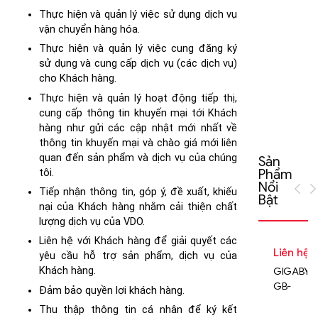
5
Thực hiện và quản lý việc sử dụng dịch vụ
ki
vận chuyển hàng hóa.
x
Thực hiện và quản lý việc cung đăng ký
h
sử dụng và cung cấp dịch vụ (các dịch vụ)
t
cho Khách hàng.
2
Thực hiện và quản lý hoạt động tiếp thị,
cung cấp thông tin khuyến mại tới Khách
hàng như gửi các cập nhật mới nhất về
thông tin khuyến mại và chào giá mới liên
quan đến sản phẩm và dịch vụ của chúng
Sản
Phẩm
tôi.
Nổi
Tiếp nhận thông tin, góp ý, đề xuất, khiếu
Bật
nại của Khách hàng nhằm cải thiện chất
lượng dịch vụ của VDO.
Liên hệ với Khách hàng để giải quyết các
Liên hệ
yêu cầu hỗ trợ sản phẩm, dịch vụ của
GIGABYT
Khách hàng.
GB-
Đảm bảo quyền lợi khách hàng.
BEi5HS-
Thu thập thông tin cá nhân để ký kết
1240 (rev.