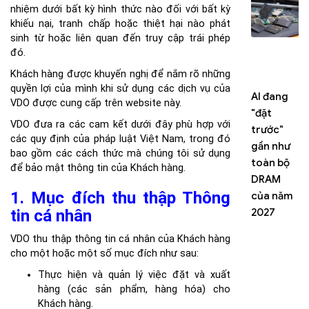
nhiệm dưới bất kỳ hình thức nào đối với bất kỳ
khiếu nại, tranh chấp hoặc thiệt hại nào phát
sinh từ hoặc liên quan đến truy cập trái phép
đó.
Khách hàng được khuyến nghị để nắm rõ những
quyền lợi của mình khi sử dụng các dịch vụ của
AI đang
In
NVIDIA
VDO được cung cấp trên website này.
"đặt
E
RTX
VDO đưa ra các cam kết dưới đây phù hợp với
trước"
c
Spark PC
các quy định của pháp luật Việt Nam, trong đó
gần như
t
sẽ ra mắt
bao gồm các cách thức mà chúng tôi sử dụng
toàn bộ
tr
vào mùa
để bảo mật thông tin của Khách hàng.
DRAM
vớ
Thu này,
1. Mục đích thu thập Thông
của năm
C
ASUS và
2027
c
tin cá nhân
MSI là
T
những
VDO thu thập thông tin cá nhân của Khách hàng
nh
hãng đầu
cho một hoặc một số mục đích như sau:
th
tiên
Thực hiện và quản lý việc đặt và xuất
ph
hàng (các sản phẩm, hàng hóa) cho
hơ
Khách hàng.