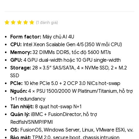
(
1
đánh giá)
Rated
1
5.00
out of 5
Form factor:
Máy chủ AI 4U
based on
CPU:
Intel Xeon Scalable Gen 4/5 (350 W mỗi CPU)
đánh giá
Memory:
32 DIMMs DDR5, tốc độ 5600 MT/s
GPU:
4 GPU dual-width hoặc 10 GPU single-width
Liên hệ
Storage:
28 × 3.5″ SAS/SATA, 4 × NVMe SSD, 2 × M.2
SK hynix - DRAM
SSD
- GDDR - GDDR6
PCIe:
10 khe PCIe 5.0 + 2 OCP 3.0 NICs hot-swap
Nguồn:
4 × PSU 1500/2000 W Platinum/Titanium, hỗ trợ
1+1 redundancy
Tản nhiệt:
8 quạt hot-swap N+1
Quản lý:
iBMC + FusionDirector, hỗ trợ
Redfish/SNMP/IPMI
OS:
FusionOS, Windows Server, Linux, VMware ESXi, v.v.
Bảo mật:
TPM 2.0, secure boot, chassis intrusion