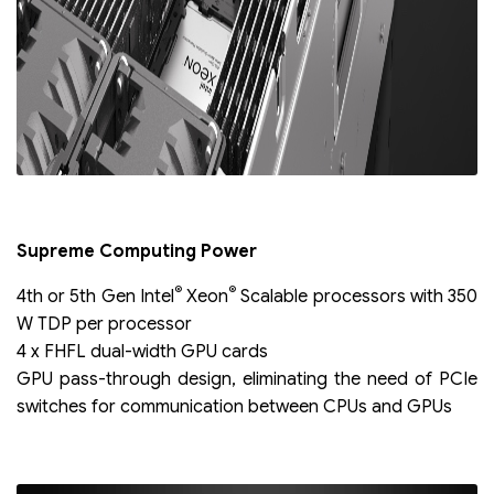
Supreme Computing Power
®
®
4th or 5th Gen Intel
Xeon
Scalable processors with 350
W TDP per processor
4 x FHFL dual-width GPU cards
GPU pass-through design, eliminating the need of PCIe
switches for communication between CPUs and GPUs