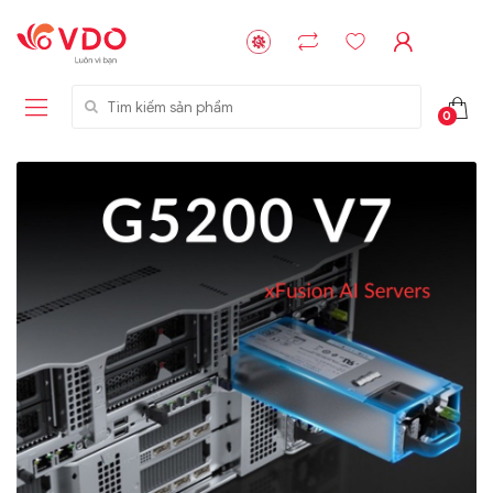
Tìm kiếm sản phẩm
0
Liên hệ
Liên hệ
NVMe™ SSD
GIGABYTE
Storage Micron -
G593-ZD1 (rev.
64GB - 15.36TB
AAX1)