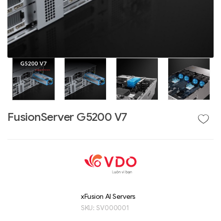
FusionServer G5200 V7
Liên hệ
GIGABYTE
G493-SB4 (rev.
AAP1)
xFusion AI Servers
SKU:
SV000001