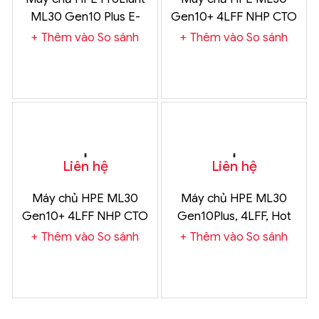
ML30 Gen10 Plus E-
Gen10+ 4LFF NHP CTO
2314 2.8GHz 4-core 1P
Svr / Xeon E-2314 FIO
Thêm vào So sánh
Thêm vào So sánh
16GB-U 4LFF-NHP
CPU,16GB 1Rx8
350W PS Server
PC4,1TB SATA 7.2K,
350W
Liên hệ
Liên hệ
Máy chủ HPE ML30
Máy chủ HPE ML30
Gen10+ 4LFF NHP CTO
Gen10Plus, 4LFF, Hot
Svr / Xeon E-2324G
Plug, E2314, 16GB, non-
Thêm vào So sánh
Thêm vào So sánh
FIO CPU,16GB 1Rx8
HDD, 350W, 4y TC
PC4,1TB SATA 7.2K,
Basic
350W