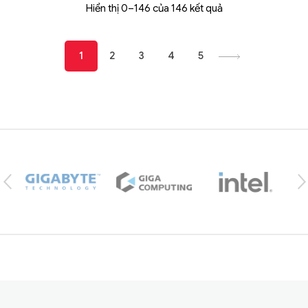
Hiển thị 0–146 của 146 kết quả
1
2
3
4
5
Brands Carousel