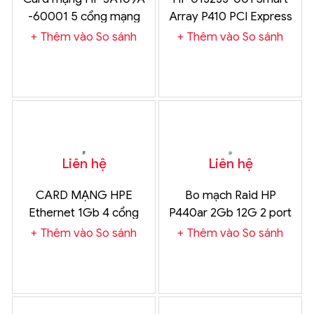
-60001 5 cổng mạng
Array P410 PCI Express
1Gbps
x8 SAS LP RAID Card
Thêm vào So sánh
Thêm vào So sánh
Liên hệ
Liên hệ
CARD MẠNG HPE
Bo mạch Raid HP
Ethernet 1Gb 4 cổng
P440ar 2Gb 12G 2 port
331FLR Adapter
8087 card sas sp
Thêm vào So sánh
Thêm vào So sánh
749796-001 as
726738-001