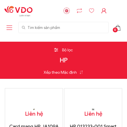
Tìm kiếm sản phẩm
0
Bộ lọc
HP
Liên hệ
Liên hệ
Card mạng HP JA109A
HP 013233-001 Smart