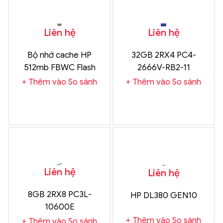
Liên hệ
Liên hệ
Bộ nhớ cache HP
32GB 2RX4 PC4-
512mb FBWC Flash
2666V-RB2-11
Backed Write Cache
Thêm vào So sánh
Thêm vào So sánh
Module P222 P420
P420i P421 G8 Gen8 sp
633540-001 as
610672-001 661069-
B21
Liên hệ
Liên hệ
8GB 2RX8 PC3L-
HP DL380 GEN10
10600E
Thêm vào So sánh
Thêm vào So sánh