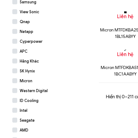
Samsung
1BC15ABYY
View Sonic
Liên hệ
Qnap
Micron MTFDKBA2
Netapp
1BL15ABYY
Cyperpower
APC
Liên hệ
Hãng Khác
Micron MTFDKBA5
SK Hynix
1BC1AABYY
Micron
Western Digital
Hiển thị 0–211 c
ID Cooling
Intel
Seagate
AMD