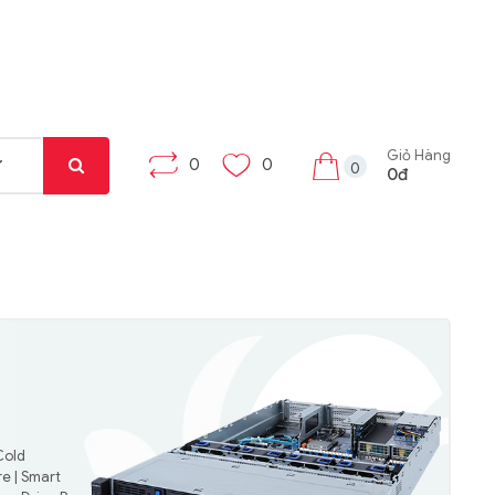
Giỏ Hàng
0
0
0
0đ
Cold
e | Smart