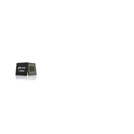
Liên hệ
SK hynix
GDDR -