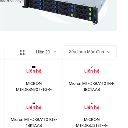
ess Drive Bays
Liên hệ
Liên hệ
MICRON
Micron MTFDKBA1T0TFH-
MTFDKBN30T7TGR-
1BC1AAB
1BK1JABYY
Liên hệ
Liên hệ
Micron MTFDKBA1T0TGE-
MICRON
1BK1AAB
MTFDKBZ3T8TFR-