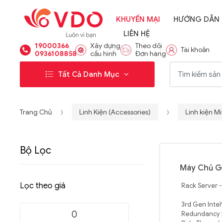
KHUYẾN MẠI
HƯỚNG DẪN
LIÊN HỆ
19000366
Xây dựng
Theo dõi
Tài khoản
0936108858
cấu hình
Đơn hàng
Từ khóa:
Tất Cả Danh Mục
Trang Chủ
Linh Kiện (Accessories)
Linh kiện M
Bộ Lọc
Máy Chủ G
Lọc theo giá
Rack Server 
3rd Gen Intel
Redundancy |