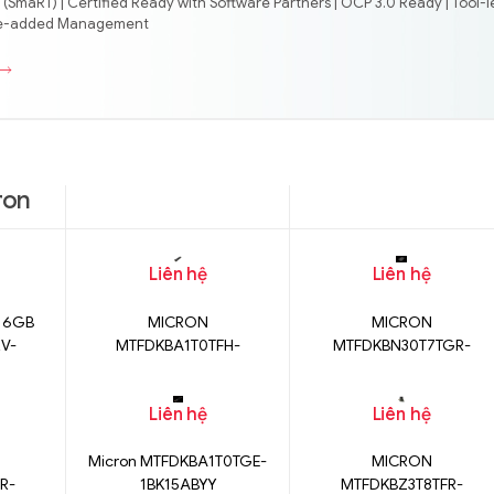
(SmaRT) | Certified Ready with Software Partners | OCP 3.0 Ready | Tool-l
lue-added Management
ron
Liên hệ
Liên hệ
16GB
MICRON
MICRON
V-
MTFDKBA1T0TFH-
MTFDKBN30T7TGR-
01
1BC15ABYY
1BK1DFCYY
Liên hệ
Liên hệ
Micron MTFDKBA1T0TGE-
MICRON
R-
1BK15ABYY
MTFDKBZ3T8TFR-