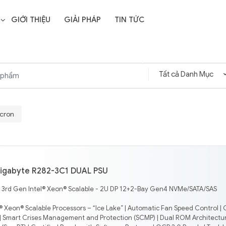
GIỚI THIỆU
GIẢI PHÁP
TIN TỨC
icron
igabyte R282-3C1 DUAL PSU
- 3rd Gen Intel® Xeon® Scalable - 2U DP 12+2-Bay Gen4 NVMe/SATA/SAS
® Xeon® Scalable Processors – “Ice Lake” | Automatic Fan Speed Control | 
 Smart Crises Management and Protection (SCMP) | Dual ROM Architectur