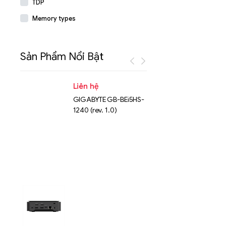
TDP
Memory types
Sản Phẩm Nổi Bật
Liên hệ
Liên hệ
GIGABYTE GB-BEi5HS-
NVMe™ S
1240 (rev. 1.0)
Micron 
15.36TB