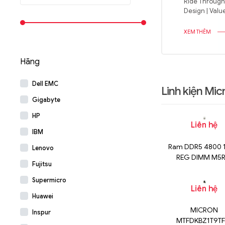
Ride Through 
Design | Va
XEM THÊM
Hãng
Dell EMC
Linh kiện Mic
Gigabyte
HP
Liên hệ
IBM
Ram DDR5 4800 
Lenovo
REG DIMM M5R
Fujitsu
AGS2AC0P-B
Supermicro
Liên hệ
Huawei
MICRON
Inspur
MTFDKBZ1T9TF