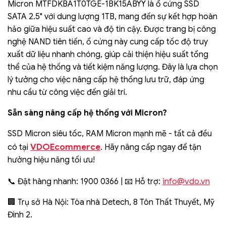
Micron MTFDKBA1T0TGE-1BK15ABYY là ổ cứng SSD
SATA 2.5" với dung lượng 1TB, mang đến sự kết hợp hoàn
hảo giữa hiệu suất cao và độ tin cậy. Được trang bị công
nghệ NAND tiên tiến, ổ cứng này cung cấp tốc độ truy
xuất dữ liệu nhanh chóng, giúp cải thiện hiệu suất tổng
thể của hệ thống và tiết kiệm năng lượng. Đây là lựa chọn
lý tưởng cho việc nâng cấp hệ thống lưu trữ, đáp ứng
nhu cầu từ công việc đến giải trí.
Sẵn sàng nâng cấp hệ thống với Micron?
SSD Micron siêu tốc, RAM Micron mạnh mẽ - tất cả đều
VDOEcommerce
có tại
. Hãy nâng cấp ngay để tận
hưởng hiệu năng tối ưu!
info@vdo.vn
📞 Đặt hàng nhanh: 1900 0366 | 📧 Hỗ trợ:
🏢 Trụ sở Hà Nội: Tòa nhà Detech, 8 Tôn Thất Thuyết, Mỹ
Đình 2.