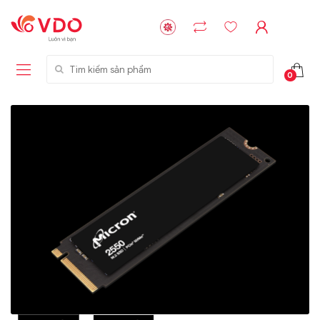
Tìm kiếm sản phẩm
0
Liên hệ
Liên hệ
NVMe™ SSD
GIGABYTE
Storage Micron -
G593-ZD1 (rev.
64GB - 15.36TB
AAX1)