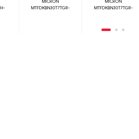
MICRON
MICRON
H-
MTFDKBN30T7TGR-
MTFDKBN30T7TGR-
1BK1DFCYY
1BK1JABYY