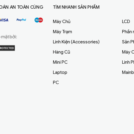
OÁN AN TOÀN CÙNG
TÌM NHANH SẢN PHẨM
Máy Chủ
LCD
Máy Trạm
Phần
mật bởi:
Linh Kiện (Accessories)
Sản 
Hàng Cũ
Máy C
Mini PC
Linh 
Laptop
Main
PC