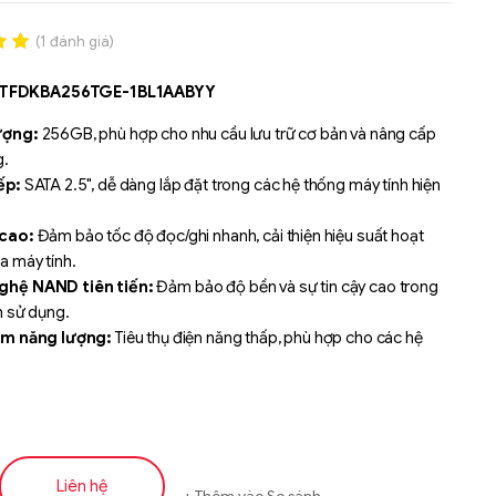
(
1
đánh giá)
.00
MTFDKBA256TGE-1BL1AABYY
n
á
ượng:
256GB, phù hợp cho nhu cầu lưu trữ cơ bản và nâng cấp
g.
ếp:
SATA 2.5", dễ dàng lắp đặt trong các hệ thống máy tính hiện
 cao:
Đảm bảo tốc độ đọc/ghi nhanh, cải thiện hiệu suất hoạt
a máy tính.
ghệ NAND tiên tiến:
Đảm bảo độ bền và sự tin cậy cao trong
h sử dụng.
ệm năng lượng:
Tiêu thụ điện năng thấp, phù hợp cho các hệ
ết kiệm năng lượng.
ất ổn định:
Phù hợp với các ứng dụng cơ bản và công việc văn
Liên hệ
Liên hệ
Thêm vào So sánh