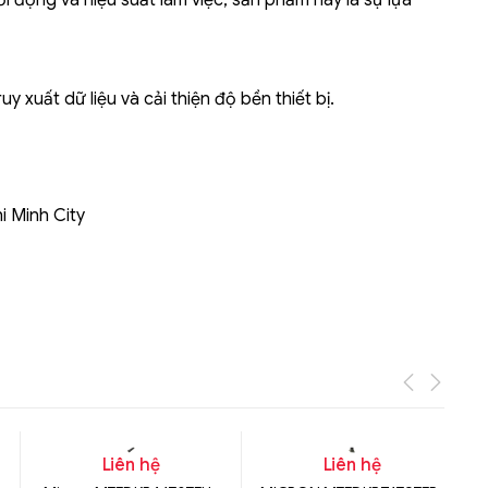
i động và hiệu suất làm việc, sản phẩm này là sự lựa
Liên hệ
Mini PC GB-BMPD-
 xuất dữ liệu và cải thiện độ bền thiết bị.
6005-BW
6BXJPDXXWMR-00-
2X01
i Minh City
Liên hệ
Liên hệ