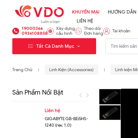
KHUYẾN MẠI
HƯỚNG DẪN
LIÊN HỆ
19000366
Xây dựng
Theo dõi
Tài khoản
0936108858
cấu hình
Đơn hàng
Từ khóa:
Tất Cả Danh Mục
Trang Chủ
Linh Kiện (Accessories)
Linh kiện M
Sản Phẩm Nổi Bật
Liên hệ
Liên hệ
GIGABYTE GB-BEi5HS-
NVMe™ S
1240 (rev. 1.0)
Micron 
15.36TB