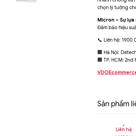
nhanh chóng và hi
chọn lý tưởng ch
Micron – Sự lựa 
Đảm bảo hiệu suất
📞 Liên hệ: 1900 
🏢 Hà Nội: Detech
🏢 TP. HCM: 2nd F
VDOEcommerc
Sản phẩm l
n hệ
Liên hệ
Liên hệ