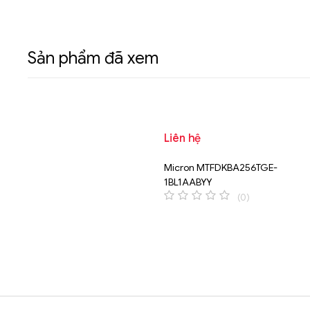
Sản phẩm đã xem
Liên hệ
Micron MTFDKBA256TGE-
1BL1AABYY
(0)
0
o
u
t
o
f
5
Brands Carousel