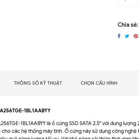
GIGABYTE G493-SB4
(rev. AAP1)
Chia sẻ:
THÔNG SỐ KỸ THUẬT
CHỌN CẤU HÌNH
A256TGE-1BL1AABYY
6TGE-1BL1AABYY là ổ cứng SSD SATA 2.5" với dung lượng 25
 - DRAM -
 GDDR6
c cho các hệ thống máy tính. Ổ cứng này sử dụng công nghệ N