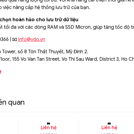
ệu quả năng lượng tối ưu. Với khả năng cải thiện thời gian khở
o việc nâng cấp hệ thống lưu trữ của bạn.
chọn hoàn hảo cho lưu trữ dữ liệu
 tối đa với các dòng RAM và SSD Micron, giúp tăng tốc độ truy
0366 | 📧
info@vdo.vn
 Tower, số 8 Tôn Thất Thuyết, Mỹ Đình 2.
loor, 155 Vo Van Tan Street, Vo Thi Sau Ward, District 3, Ho Ch
e
iên quan
Liên hệ
Liên hệ