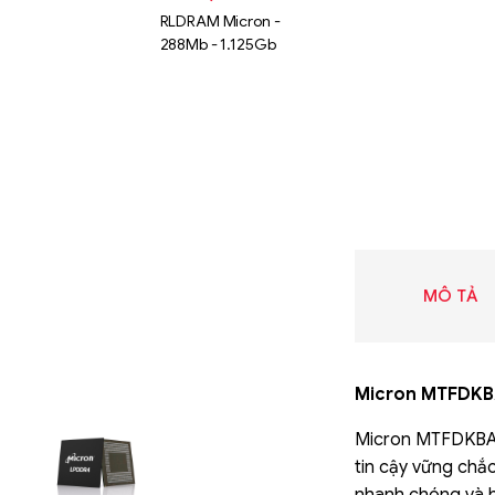
RLDRAM Micron -
288Mb - 1.125Gb
MÔ TẢ
Micron MTFDKB
Liên hệ
Micron MTFDKBA25
SK hynix
GDDR -
tin cậy vững chắ