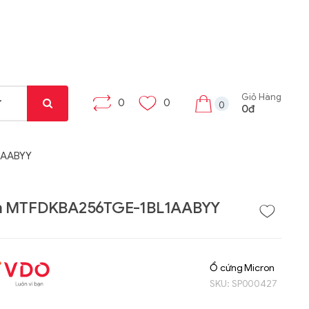
Giỏ Hàng
0
0
0
0đ
1AABYY
n MTFDKBA256TGE-1BL1AABYY
Liên hệ
Liên hệ
Máy tính bảng Gama
Bộ khung máy trạm
Ổ cứng Micron
Tab X8
W332-Z00
SKU:
SP000427