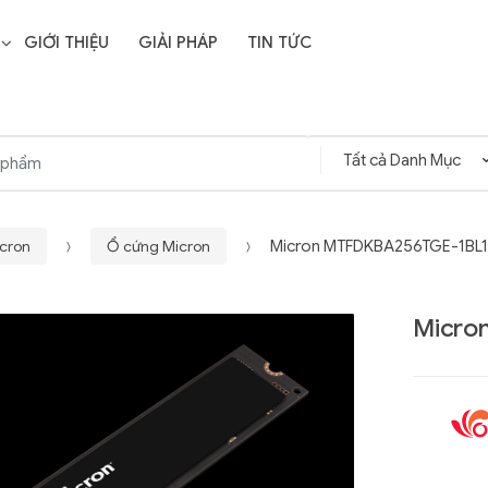
GIỚI THIỆU
GIẢI PHÁP
TIN TỨC
icron
Ổ cứng Micron
Micron MTFDKBA256TGE-1BL
Micro
Liên hệ
SD Storage
GIGABYTE G593-ZD1
- 64GB -
(rev. AAX1)