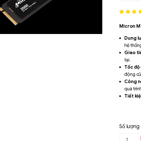
Rated
1
5
out of 5
Micron 
based o
đánh gi
Dung l
hệ thốn
Giao ti
tại.
Tốc độ
động củ
Công n
quá trìn
Tiết ki
thống ti
Hiệu su
phòng.
Số lượng
Liên hệ