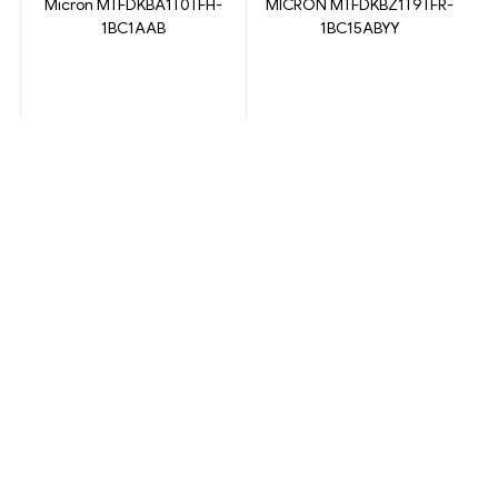
Micron MTFDKBA1T0TFH-
MICRON MTFDKBZ1T9TFR-
1BC1AAB
1BC15ABYY