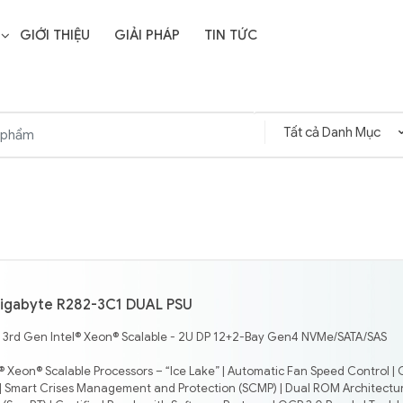
GIỚI THIỆU
GIẢI PHÁP
TIN TỨC
igabyte R282-3C1 DUAL PSU
- 3rd Gen Intel® Xeon® Scalable - 2U DP 12+2-Bay Gen4 NVMe/SATA/SAS
® Xeon® Scalable Processors – “Ice Lake” | Automatic Fan Speed Control | 
 Smart Crises Management and Protection (SCMP) | Dual ROM Architectur