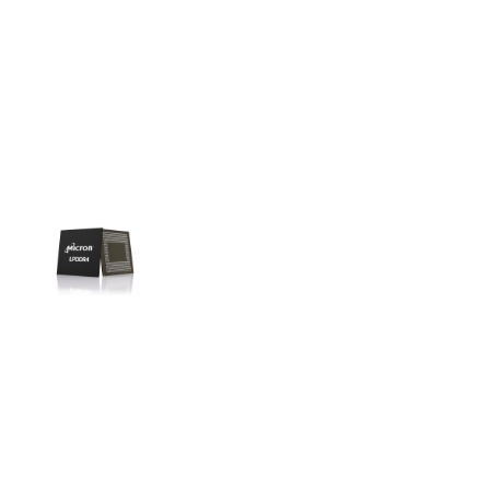
Liên hệ
SK hynix
GDDR -