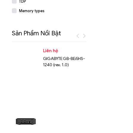
TDP
Memory types
Sản Phẩm Nổi Bật
Liên hệ
Liên hệ
GIGABYTE GB-BEi5HS-
NVMe™ S
1240 (rev. 1.0)
Micron 
15.36TB