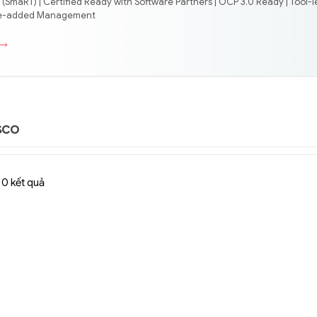
(SmaRT) | Certified Ready with Software Partners | OCP 3.0 Ready | Tool-l
lue-added Management
sco
 0 kết quả