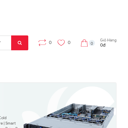
Giỏ Hàng
0
0
0
0đ
Cold
e | Smart