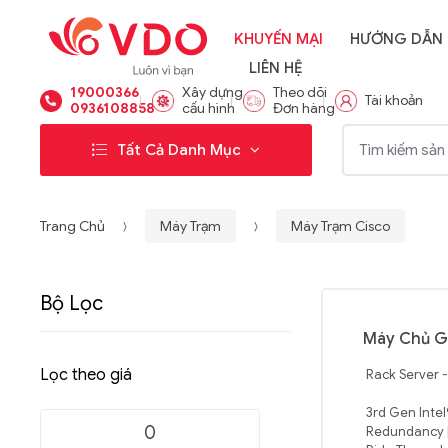
KHUYẾN MẠI
HƯỚNG DẪN
LIÊN HỆ
19000366
Xây dựng
Theo dõi
Tài khoản
0936108858
cấu hình
Đơn hàng
Từ khóa:
Tất Cả Danh Mục
Trang Chủ
Máy Trạm
Máy Trạm Cisco
Bộ Lọc
Máy Chủ G
Lọc theo giá
Rack Server 
3rd Gen Intel
Redundancy |