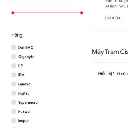
Ride Through 
Design | Va
XEM THÊM
Hãng
Dell EMC
Máy Trạm Ci
Gigabyte
HP
Hiển thị 1–0 của
IBM
Lenovo
Fujitsu
Supermicro
Huawei
Inspur