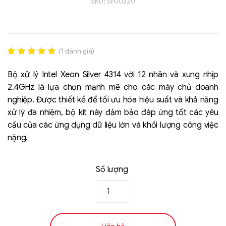
SKU:
SP00320
(
1
đánh giá)
Rated
1
5.00
out of 5
Bộ xử lý Intel Xeon Silver 4314 với 12 nhân và xung nhịp
based on
2.4GHz là lựa chọn mạnh mẽ cho các máy chủ doanh
đánh giá
nghiệp. Được thiết kế để tối ưu hóa hiệu suất và khả năng
Liên hệ
xử lý đa nhiệm, bộ kit này đảm bảo đáp ứng tốt các yêu
SK hynix - DRAM
cầu của các ứng dụng dữ liệu lớn và khối lượng công việc
- GDDR - GDDR6
nặng.
Số lượng