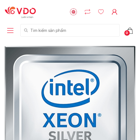
Tìm kiếm sản phẩm
0
Liên hệ
Liên hệ
NVMe™ SSD
GIGABYTE
Storage Micron -
G593-ZD1 (rev.
64GB - 15.36TB
AAX1)