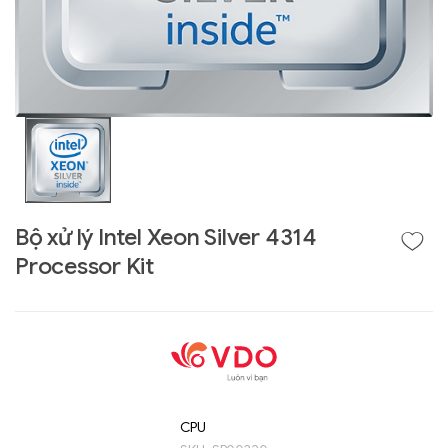
Bộ xử lý Intel Xeon Silver 4314
Processor Kit
Liên hệ
GIGABYTE
G493-SB4 (rev.
AAP1)
CPU