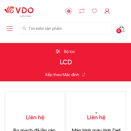
Tìm kiếm sản phẩm
0
Bộ lọc
LCD
Liên hệ
Liên hệ
Bo mạch đã lắp ráp,
Màn hình máy tính Dell