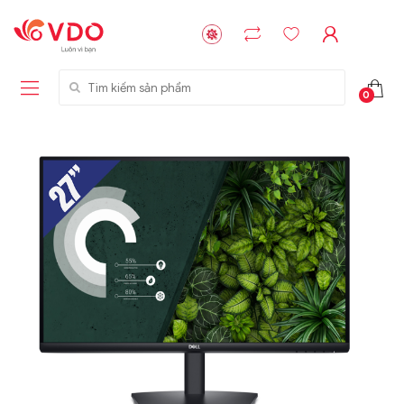
Tìm kiếm sản phẩm
0
Liên hệ
Liên hệ
NVMe™ SSD
GIGABYTE
Storage Micron -
G593-ZD1 (rev.
64GB - 15.36TB
AAX1)