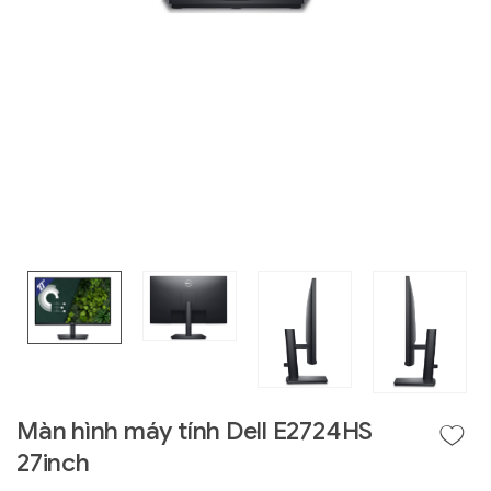
Liên hệ
GIGABYTE
G493-SB4 (rev.
AAP1)
Màn hình máy tính Dell E2724HS
27inch