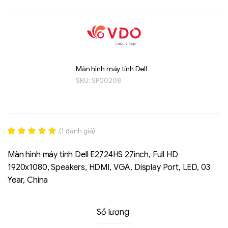
Màn hình máy tính Dell
SKU:
SP00208
Liên hệ
SK hynix - DRAM
(
1
đánh giá)
- GDDR - GDDR6
Rated
1
5.00
out of 5
Màn hình máy tính Dell E2724HS 27inch, Full HD
based on
1920x1080, Speakers, HDMI, VGA, Display Port, LED, 03
đánh giá
Year, China
Số lượng