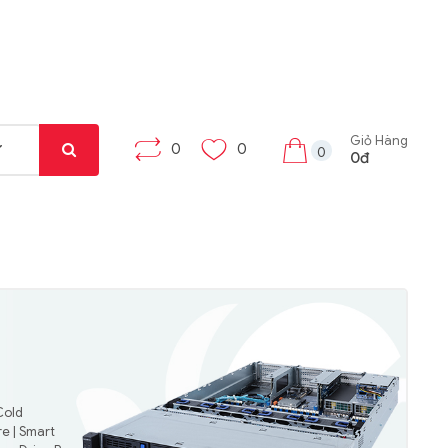
Giỏ Hàng
0
0
0
0đ
Cold
e | Smart