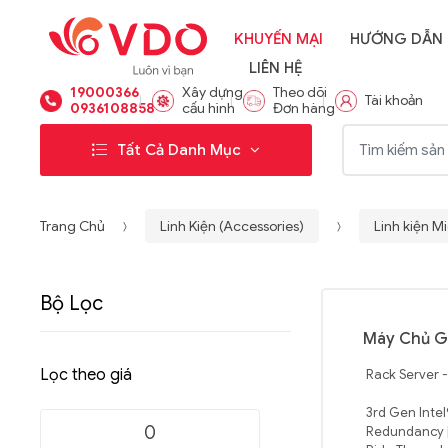
KHUYẾN MẠI
HƯỚNG DẪN
LIÊN HỆ
19000366
Xây dựng
Theo dõi
Tài khoản
0936108858
cấu hình
Đơn hàng
Từ khóa:
Tất Cả Danh Mục
Trang Chủ
Linh Kiện (Accessories)
Linh kiện M
Bộ Lọc
Máy Chủ G
Lọc theo giá
Rack Server 
3rd Gen Intel
Redundancy |