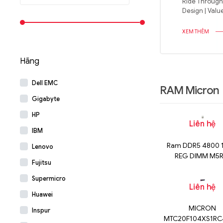
Ride Through 
Design | Va
XEM THÊM
Hãng
Dell EMC
RAM Micron
Gigabyte
HP
Liên hệ
IBM
Ram DDR5 4800 
Lenovo
REG DIMM M5R
Fujitsu
AGS2AC0P-B
Supermicro
Liên hệ
Huawei
MICRON
Inspur
MTC20F104XS1RC