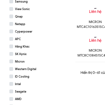
Samsung
View Sonic
Liên hệ
Qnap
MICRON
Netapp
MTC4C10163S1SC
Cyperpower
APC
Liên hệ
Hãng Khác
MICRON
SK Hynix
MTC8C1084S1SC
Micron
Western Digital
Hiển thị 0–61 củ
ID Cooling
Intel
Seagate
AMD