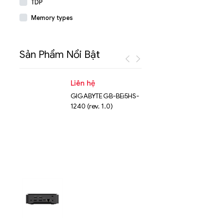
TDP
Memory types
Sản Phẩm Nổi Bật
Liên hệ
Liên hệ
GIGABYTE GB-BEi5HS-
NVMe™ S
1240 (rev. 1.0)
Micron 
15.36TB