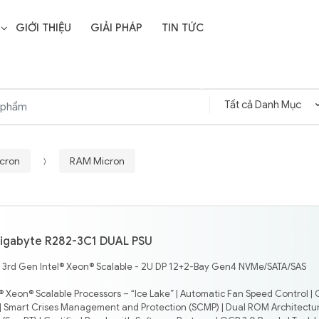
GIỚI THIỆU
GIẢI PHÁP
TIN TỨC
icron
RAM Micron
igabyte R282-3C1 DUAL PSU
- 3rd Gen Intel® Xeon® Scalable - 2U DP 12+2-Bay Gen4 NVMe/SATA/SAS
® Xeon® Scalable Processors – “Ice Lake” | Automatic Fan Speed Control | 
 Smart Crises Management and Protection (SCMP) | Dual ROM Architectur