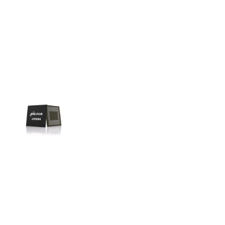
Liên hệ
SK hynix
GDDR -