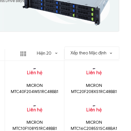
ess Drive Bays
Liên hệ
Liên hệ
MICRON
MICRON
MTC40F204WS1RC48BB1
MTC20F208XS1RC48BB1
Liên hệ
Liên hệ
MICRON
MICRON
MTC10F108YS1RC48BB1
MTC16C2085S1SC48BA1