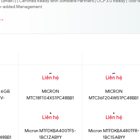
(SmaRT) | Certified Ready with Software Partners | OCP 3.0 Ready | Tool-l
lue-added Management
Liên hệ
Liên hệ
16GB
MICRON
MICRON
V-
MTC18F104XS1PC48BB1
MTC36F204WS1PC48BB1
01
Liên hệ
Liên hệ
Micron MTFDKBA400TFS-
Micron MTFDKBA480TFR-
48BB1
1BC1ZABYY
1BC15ABYY