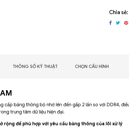
GIGABYTE G493-SB4
(rev. AAP1)
Chia sẻ:
THÔNG SỐ KỸ THUẬT
CHỌN CẤU HÌNH
RAM
 cấp băng thông bộ nhớ lên đến gấp 2 lần so với DDR4, điề
rong trung tâm dữ liệu hiện đại.
 - DRAM -
 GDDR6
ở rộng để phù hợp với yêu cầu băng thông của lõi xử lý