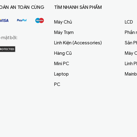
OÁN AN TOÀN CÙNG
TÌM NHANH SẢN PHẨM
Máy Chủ
LCD
Máy Trạm
Phần
mật bởi:
Linh Kiện (Accessories)
Sản 
Hàng Cũ
Máy C
Mini PC
Linh 
Laptop
Main
PC