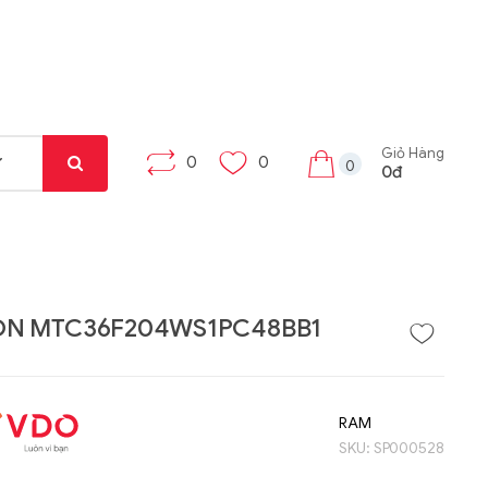
Giỏ Hàng
0
0
0
0đ
ON MTC36F204WS1PC48BB1
Liên hệ
Liên hệ
Máy tính bảng Gama
Bộ khung máy trạm
RAM
Tab X8
W332-Z00
SKU:
SP000528