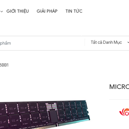
GIỚI THIỆU
GIẢI PHÁP
TIN TỨC
8BB1
MICR
Liên hệ
SD Storage
GIGABYTE G593-ZD1
- 64GB -
(rev. AAX1)