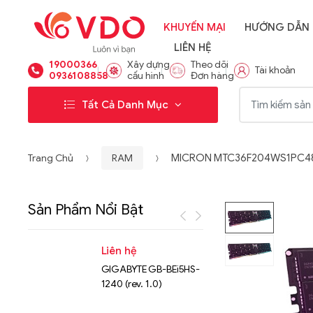
KHUYẾN MẠI
HƯỚNG DẪN
LIÊN HỆ
19000366
Xây dựng
Theo dõi
Tài khoản
0936108858
cấu hình
Đơn hàng
Từ khóa:
Tất Cả Danh Mục
Trang Chủ
RAM
MICRON MTC36F204WS1PC4
Sản Phẩm Nổi Bật
Liên hệ
Liên hệ
GIGABYTE GB-BEi5HS-
NVMe™ S
1240 (rev. 1.0)
Micron 
15.36TB