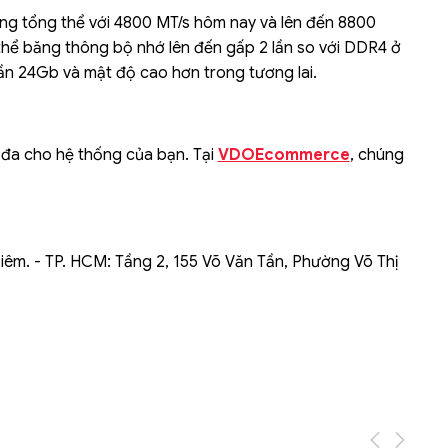
ng tổng thể với 4800 MT/s hôm nay và lên đến 8800
Liên hệ
thể băng thông bộ nhớ lên đến gấp 2 lần so với DDR4 ở
Mini PC GB-BMPD-
n 24Gb và mật độ cao hơn trong tương lai.
6005-BW
6BXJPDXXWMR-00-
2X01
 đa cho hệ thống của bạn. Tại
VDOEcommerce
, chúng
Liêm. - TP. HCM: Tầng 2, 155 Võ Văn Tần, Phường Võ Thị