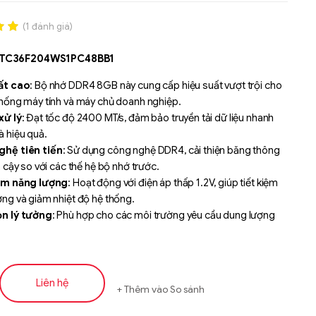
(
1
đánh giá)
.00
MTC36F204WS1PC48BB1
n
á
ất cao
: Bộ nhớ DDR4 8GB này cung cấp hiệu suất vượt trội cho
thống máy tính và máy chủ doanh nghiệp.
xử lý
: Đạt tốc độ 2400 MT/s, đảm bảo truyền tải dữ liệu nhanh
à hiệu quả.
hệ tiên tiến
: Sử dụng công nghệ DDR4, cải thiện băng thông
n cậy so với các thế hệ bộ nhớ trước.
ệm năng lượng
: Hoạt động với điện áp thấp 1.2V, giúp tiết kiệm
ng và giảm nhiệt độ hệ thống.
n lý tưởng
: Phù hợp cho các môi trường yêu cầu dung lượng
ừa phải và hiệu suất ổn định.
 cao
: Được thiết kế để hoạt động bền bỉ, đáp ứng nhu cầu sử
 dài.
ng tương thích
: Dễ dàng tích hợp với các hệ thống sử dụng bộ
Liên hệ
Thêm vào So sánh
R4.
Liên hệ