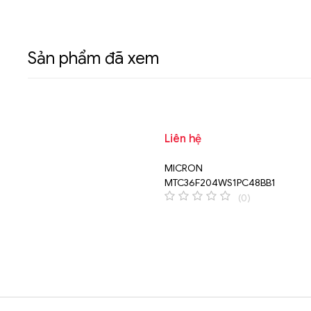
Sản phẩm đã xem
Liên hệ
MICRON
MTC36F204WS1PC48BB1
(0)
0
o
u
t
o
f
5
Brands Carousel