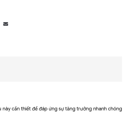
Bộ khung máy chủ
R182-Z90
u này cần thiết để đáp ứng sự tăng trưởng nhanh chóng