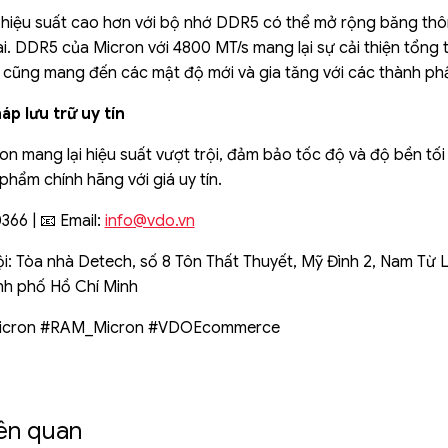
hiệu suất cao hơn với bộ nhớ DDR5 có thể mở rộng băng thô
i. DDR5 của Micron với 4800 MT/s mang lại sự cải thiện tổng 
cũng mang đến các mật độ mới và gia tăng với các thành phầ
áp lưu trữ uy tín
n mang lại hiệu suất vượt trội, đảm bảo tốc độ và độ bền tối
phẩm chính hãng với giá uy tín.
366 | 📧 Email:
info@vdo.vn
Nội: Tòa nhà Detech, số 8 Tôn Thất Thuyết, Mỹ Đình 2, Nam Từ 
nh phố Hồ Chí Minh
icron #RAM_Micron #VDOEcommerce
iên quan