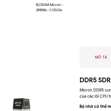
RLDRAM Micron -
288Mb - 1.125Gb
MÔ TẢ
DDR5 SD
Micron DDR5 cung
Liên hệ
của các lõi CPU t
SK hynix
GDDR -
Bộ nhớ có thể m