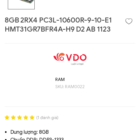
8GB 2RX4 PC3L-10600R-9-10-E1
HMT31GR7BFR4A-H9 D2 AB 1123
RAM
SKU:
RAM0022
Liên hệ
GIGABYTE
G493-SB4 (rev.
AAP1)
(
1
đánh giá)
Rated
1
5.00
out of 5
Dung lượng: 8GB
based on
đánh giá