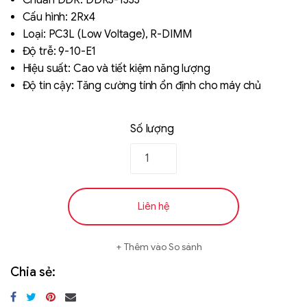
Chuẩn DDR: DDR3-1333
Cấu hình: 2Rx4
Loại: PC3L (Low Voltage), R-DIMM
Độ trễ: 9-10-E1
Hiệu suất: Cao và tiết kiệm năng lượng
Độ tin cậy: Tăng cường tính ổn định cho máy chủ
Số lượng
Liên hệ
SK hynix - DRAM
- GDDR - GDDR6
Liên hệ
Thêm vào So sánh
Chia sẻ: