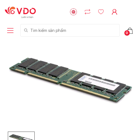
Tìm kiếm sản phẩm
0
Liên hệ
Liên hệ
NVMe™ SSD
GIGABYTE
Storage Micron -
G593-ZD1 (rev.
64GB - 15.36TB
AAX1)