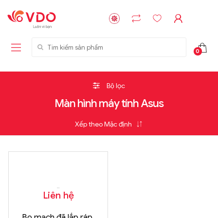
Tìm kiếm sản phẩm
0
Bộ lọc
Màn hình máy tính Asus
Liên hệ
Bo mạch đã lắp ráp,