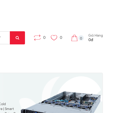
Giỏ Hàng
0
0
0
0đ
Cold
e | Smart