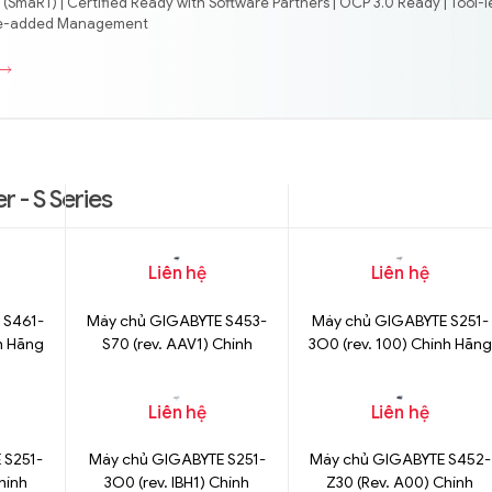
(SmaRT) | Certified Ready with Software Partners | OCP 3.0 Ready | Tool-l
lue-added Management
r - S Series
Liên hệ
Liên hệ
 S461-
Máy chủ GIGABYTE S453-
Máy chủ GIGABYTE S251-
nh Hãng
S70 (rev. AAV1) Chính
3O0 (rev. 100) Chính Hãng
Hãng
Liên hệ
Liên hệ
 S251-
Máy chủ GIGABYTE S251-
Máy chủ GIGABYTE S452-
Chính
3O0 (rev. IBH1) Chính
Z30 (Rev. A00) Chính