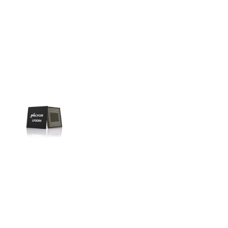
Liên hệ
SK hynix
GDDR -