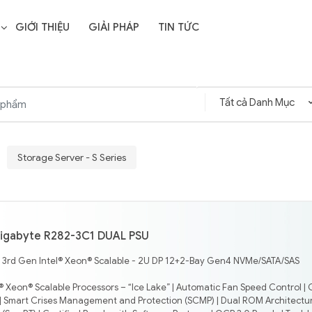
GIỚI THIỆU
GIẢI PHÁP
TIN TỨC
Storage Server - S Series
igabyte R282-3C1 DUAL PSU
- 3rd Gen Intel® Xeon® Scalable - 2U DP 12+2-Bay Gen4 NVMe/SATA/SAS
® Xeon® Scalable Processors – “Ice Lake” | Automatic Fan Speed Control | 
 Smart Crises Management and Protection (SCMP) | Dual ROM Architectur