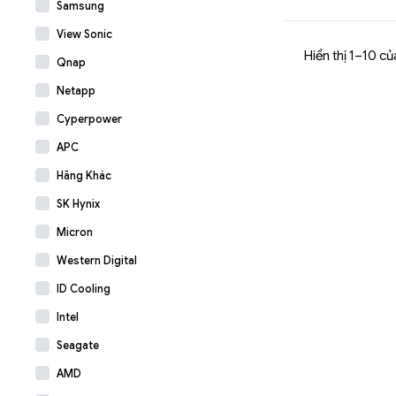
Samsung
Hãng
View Sonic
Hiển thị 1–10 củ
Qnap
Netapp
Cyperpower
APC
Hãng Khác
SK Hynix
Micron
Western Digital
ID Cooling
Intel
Seagate
AMD