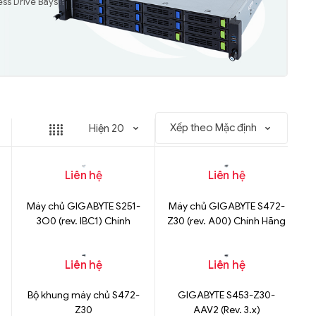
ess Drive Bays
Liên hệ
Liên hệ
Máy chủ GIGABYTE S251-
Máy chủ GIGABYTE S472-
3O0 (rev. IBC1) Chính
Z30 (rev. A00) Chính Hãng
Hãng
Liên hệ
Liên hệ
Bộ khung máy chủ S472-
GIGABYTE S453-Z30-
Z30
AAV2 (Rev. 3.x)