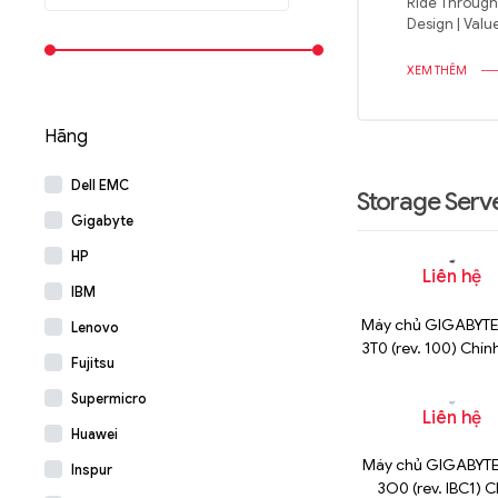
Ride Through 
Design | Va
XEM THÊM
Hãng
Dell EMC
Storage Serve
Gigabyte
HP
Liên hệ
IBM
Máy chủ GIGABYTE
Lenovo
3T0 (rev. 100) Chí
Fujitsu
Supermicro
Liên hệ
Huawei
Máy chủ GIGABYTE
Inspur
3O0 (rev. IBC1) 