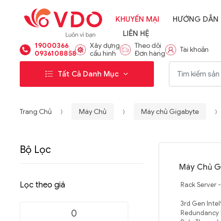
KHUYẾN MẠI
HƯỚNG DẪN
LIÊN HỆ
19000366
Xây dựng
Theo dõi
Tài khoản
0936108858
cấu hình
Đơn hàng
Từ khóa:
Tất Cả Danh Mục
Trang Chủ
Máy Chủ
Máy chủ Gigabyte
Bộ Lọc
Máy Chủ G
Lọc theo giá
Rack Server 
3rd Gen Intel
Redundancy |