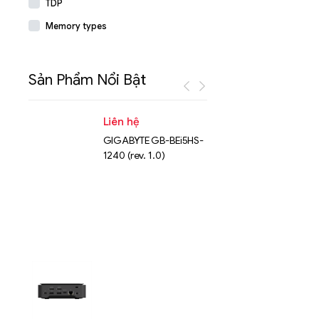
TDP
Memory types
Sản Phẩm Nổi Bật
Liên hệ
Liên hệ
GIGABYTE GB-BEi5HS-
NVMe™ S
1240 (rev. 1.0)
Micron 
15.36TB