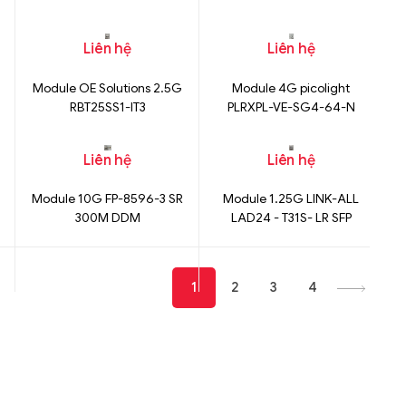
DRIVE
Liên hệ
Liên hệ
Module OE Solutions 2.5G
Module 4G picolight
RBT25SS1-IT3
PLRXPL-VE-SG4-64-N
Liên hệ
Liên hệ
Module 10G FP-8596-3 SR
Module 1.25G LINK-ALL
300M DDM
LAD24 - T31S- LR SFP
1310NM-10KM
1
2
3
4