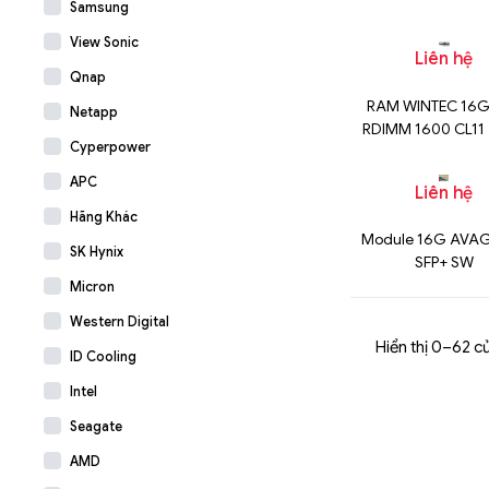
Samsung
16Gb
View Sonic
Liên hệ
Qnap
RAM WINTEC 16G
Netapp
RDIMM 1600 CL11
Cyperpower
APC
Liên hệ
Hãng Khác
Module 16G AVA
SK Hynix
SFP+ SW
Micron
Western Digital
Hiển thị 0–62 c
ID Cooling
Intel
Seagate
AMD