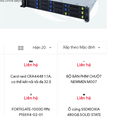
ess Drive Bays
Liên hệ
Liên hệ
Card raid CRA4448 1.1A,
BỘ BÀN PHÍM CHUỘT
có thể kết nối tối đa 32 ổ
NEWMEN M007
cứng
Liên hệ
Liên hệ
FORTIGATE-1000D P/N:
Ổ cứng SSDKIOXIA
P15594-02-01
480GB SOLID STATE