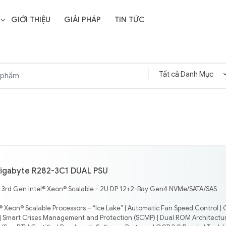
GIỚI THIỆU
GIẢI PHÁP
TIN TỨC
igabyte R282-3C1 DUAL PSU
- 3rd Gen Intel® Xeon® Scalable - 2U DP 12+2-Bay Gen4 NVMe/SATA/SAS
® Xeon® Scalable Processors – “Ice Lake” | Automatic Fan Speed Control | 
 Smart Crises Management and Protection (SCMP) | Dual ROM Architectur