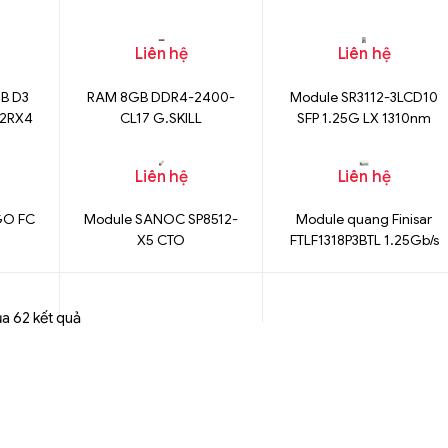
motherboard
Liên hệ
Liên hệ
B D3
RAM 8GB DDR4-2400-
Module SR3112-3LCD10
 2RX4
CL17 G.SKILL
SFP 1.25G LX 1310nm
Liên hệ
Liên hệ
GO FC
Module SANOC SP8512-
Module quang Finisar
X5 CTO
FTLF1318P3BTL 1.25Gb/s
10Km
ủa 62 kết quả