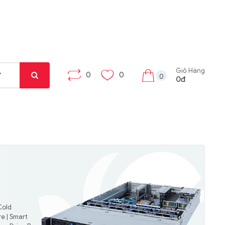
Giỏ Hàng
0
0
0
0đ
Cold
e | Smart