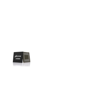
Liên hệ
SK hynix
GDDR -