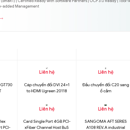
(SmaRT) | Certified Ready with Software Partners | OCP 3.0 Ready | Tool-l
lue-added Management
Liên hệ
Liên hệ
 GT730
Cáp chuyển đổi DVI 24+1
Đầu chuyển đổi C20 sang
T
to HDMI Ugreen 20118
ổ cắm
Liên hệ
Liên hệ
lex
Card Single Port 4GB PCI-
SANGOMA AFT SERIES
t PCI-
xFiber Channel Host BuS
A108 REV.A industrial