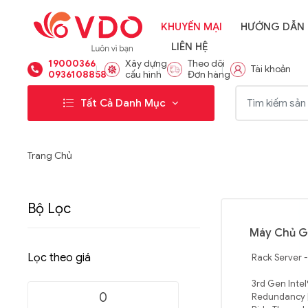
KHUYẾN MẠI
HƯỚNG DẪN
LIÊN HỆ
19000366
Xây dựng
Theo dõi
Tài khoản
0936108858
cấu hình
Đơn hàng
Từ khóa:
Tất Cả Danh Mục
Trang Chủ
Bộ Lọc
Máy Chủ G
Lọc theo giá
Rack Server 
3rd Gen Intel
Redundancy |