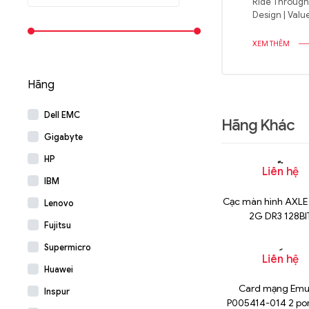
Ride Through 
Design | Va
XEM THÊM
Hãng
Dell EMC
Hãng Khác
Gigabyte
HP
Liên hệ
IBM
Cạc màn hình AXLE
Lenovo
2G DR3 128BI
Fujitsu
Supermicro
Liên hệ
Huawei
Card mạng Emu
Inspur
P005414-014 2 por