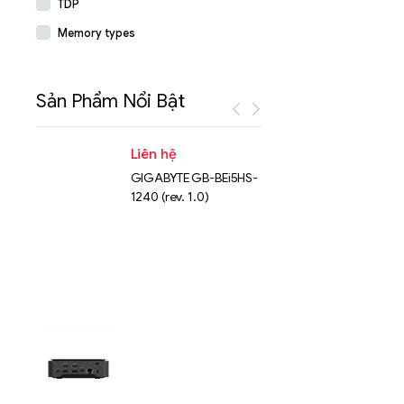
TDP
Memory types
Sản Phẩm Nổi Bật
Liên hệ
Liên hệ
GIGABYTE GB-BEi5HS-
NVMe™ S
1240 (rev. 1.0)
Micron 
15.36TB