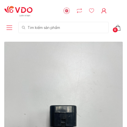
Tìm kiếm sản phẩm
0
Liên hệ
Liên hệ
NVMe™ SSD
GIGABYTE
Storage Micron -
G593-ZD1 (rev.
64GB - 15.36TB
AAX1)