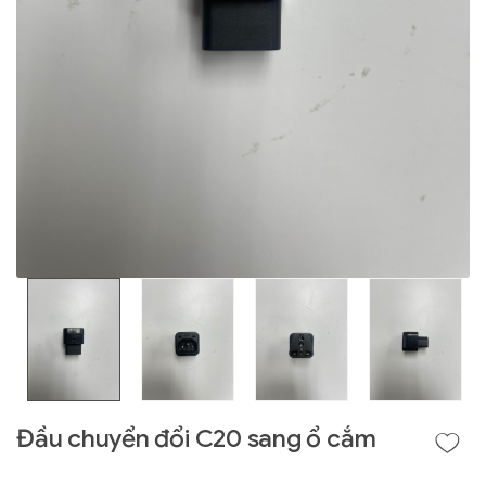
Liên hệ
GIGABYTE
G493-SB4 (rev.
AAP1)
Đầu chuyển đổi C20 sang ổ cắm