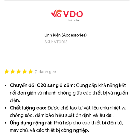
Linh Kiện (Accessories)
SKU:
VT0013
Liên hệ
(
1
đánh giá)
SK hynix - DRAM
- GDDR - GDDR6
Rated
1
5.00
out of 5
Chuyển đổi C20 sang ổ cắm:
Cung cấp khả năng kết
based on
nối đơn giản và nhanh chóng giữa các thiết bị và nguồn
đánh giá
điện.
Chất lượng cao:
Được chế tạo từ vật liệu chịu nhiệt và
chống sốc, đảm bảo hiệu suất ổn định và lâu dài.
Ứng dụng rộng rãi:
Phù hợp cho các thiết bị điện tử,
máy chủ, và các thiết bị công nghiệp.