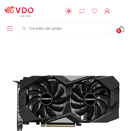
Tìm kiếm sản phẩm
0
Liên hệ
Liên hệ
NVMe™ SSD
GIGABYTE
Storage Micron -
G593-ZD1 (rev.
64GB - 15.36TB
AAX1)