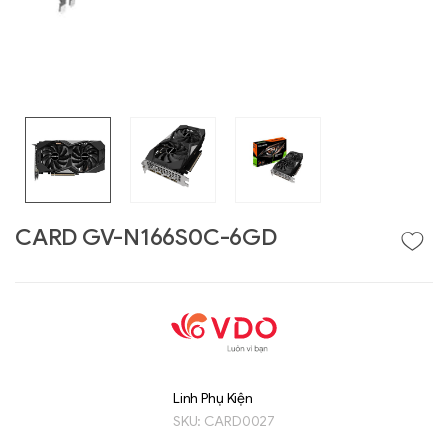
CARD GV-N166S0C-6GD
Liên hệ
GIGABYTE
G493-SB4 (rev.
AAP1)
Linh Phụ Kiện
SKU:
CARD0027