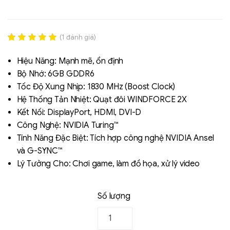
(
1
đánh giá)
Rated
1
5.00
out of 5
Hiệu Năng: Mạnh mẽ, ổn định
based on
Bộ Nhớ: 6GB GDDR6
đánh giá
Tốc Độ Xung Nhịp: 1830 MHz (Boost Clock)
Hệ Thống Tản Nhiệt: Quạt đôi WINDFORCE 2X
Liên hệ
Kết Nối: DisplayPort, HDMI, DVI-D
SK hynix - DRAM
Công Nghệ: NVIDIA Turing™
- GDDR - GDDR6
Tính Năng Đặc Biệt: Tích hợp công nghệ NVIDIA Ansel
và G-SYNC™
Lý Tưởng Cho: Chơi game, làm đồ họa, xử lý video
Số lượng