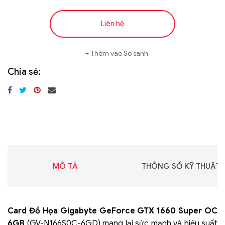
Liên hệ
Thêm vào So sánh
Chia sẻ:
MÔ TẢ
THÔNG SỐ KỸ THUẬT
Card Đồ Họa Gigabyte GeForce GTX 1660 Super OC
6GB
(GV-N166S0C-6GD) mang lại sức mạnh và hiệu suất