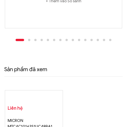
Thêm vào So sánh
Sản phẩm đã xem
Liên hệ
MICRON
MTC4C10163S1UC48BA1