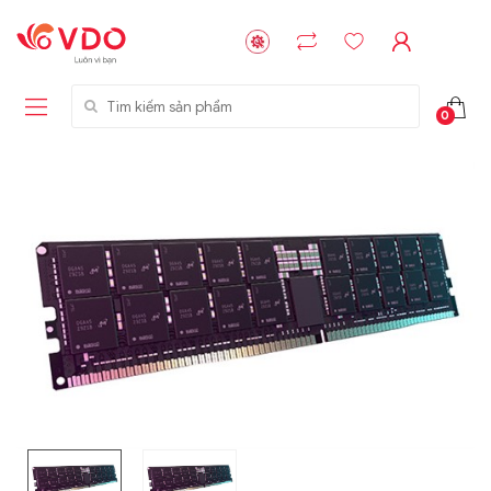
Tìm kiếm sản phẩm
0
Liên hệ
Liên hệ
NVMe™ SSD
GIGABYTE
Storage Micron -
G593-ZD1 (rev.
64GB - 15.36TB
AAX1)