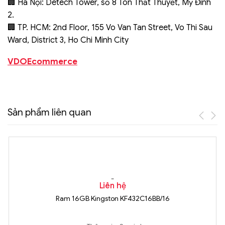
🏢 Hà Nội: Detech Tower, số 8 Tôn Thất Thuyết, Mỹ Đình
2.
🏢 TP. HCM: 2nd Floor, 155 Vo Van Tan Street, Vo Thi Sau
Ward, District 3, Ho Chi Minh City
VDOEcommerce
Sản phẩm liên quan
Liên hệ
Ram 16GB Kingston KF432C16BB/16