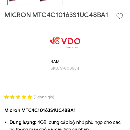
MICRON MTC4C10163S1UC48BA1
RAM
SKU:
SP000554
Liên hệ
GIGABYTE
G493-SB4 (rev.
(
1
đánh giá)
AAP1)
Rated
1
5.00
out of 5
Micron MTC4C10163S1UC48BA1
based on
đánh giá
Dung lượng
: 4GB, cung cấp bộ nhớ phù hợp cho các
hệ thống máy chủ và máy tính cá nhân.