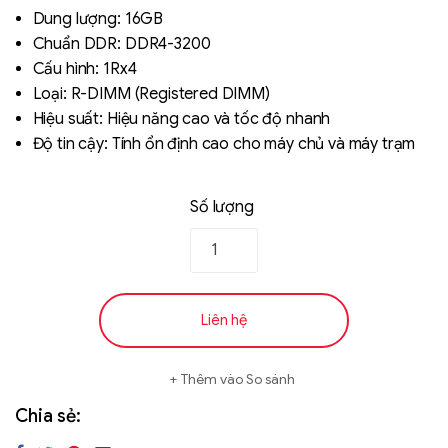
out of 5
Dung lượng: 16GB
based on
Chuẩn DDR: DDR4-3200
đánh giá
Cấu hình: 1Rx4
Loại: R-DIMM (Registered DIMM)
Hiệu suất: Hiệu năng cao và tốc độ nhanh
Độ tin cậy: Tính ổn định cao cho máy chủ và máy trạm
Số lượng
Liên hệ
SK hynix - DRAM
- GDDR - GDDR6
Liên hệ
Thêm vào So sánh
Chia sẻ: