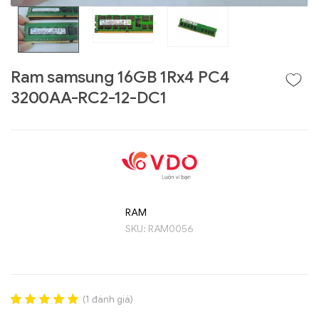
Ram samsung 16GB 1Rx4 PC4
3200AA-RC2-12-DC1
Liên hệ
RAM
GIGABYTE
SKU:
RAM0056
G493-SB4 (rev.
AAP1)
(
1
đánh giá)
Rated
1
5.00