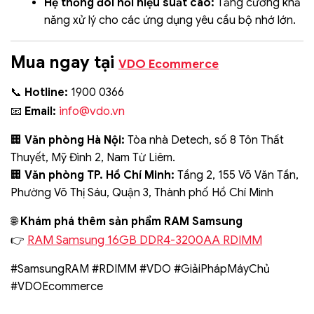
Hệ thống đòi hỏi hiệu suất cao:
Tăng cường khả
năng xử lý cho các ứng dụng yêu cầu bộ nhớ lớn.
Mua ngay tại
VDO Ecommerce
📞
Hotline:
1900 0366
info@vdo.vn
📧
Email:
🏢
Văn phòng Hà Nội:
Tòa nhà Detech, số 8 Tôn Thất
Thuyết, Mỹ Đình 2, Nam Từ Liêm.
🏢
Văn phòng TP. Hồ Chí Minh:
Tầng 2, 155 Võ Văn Tần,
Phường Võ Thị Sáu, Quận 3, Thành phố Hồ Chí Minh
🌐
Khám phá thêm sản phẩm RAM Samsung
RAM Samsung 16GB DDR4-3200AA RDIMM
👉
#SamsungRAM #RDIMM #VDO #GiảiPhápMáyChủ
#VDOEcommerce