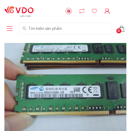
Tìm kiếm sản phẩm
0
Liên hệ
Liên hệ
NVMe™ SSD
GIGABYTE
Storage Micron -
G593-ZD1 (rev.
64GB - 15.36TB
AAX1)