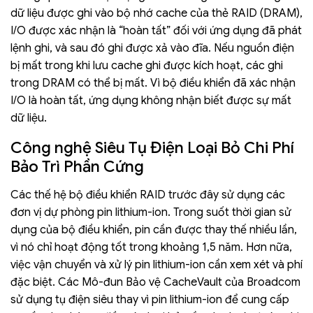
dữ liệu được ghi vào bộ nhớ cache của thẻ RAID (DRAM),
I/O được xác nhận là “hoàn tất” đối với ứng dụng đã phát
lệnh ghi, và sau đó ghi được xả vào đĩa. Nếu nguồn điện
bị mất trong khi lưu cache ghi được kích hoạt, các ghi
trong DRAM có thể bị mất. Vì bộ điều khiển đã xác nhận
I/O là hoàn tất, ứng dụng không nhận biết được sự mất
dữ liệu.
Công nghệ Siêu Tụ Điện Loại Bỏ Chi Phí
Bảo Trì Phần Cứng
Các thế hệ bộ điều khiển RAID trước đây sử dụng các
đơn vị dự phòng pin lithium-ion. Trong suốt thời gian sử
dụng của bộ điều khiển, pin cần được thay thế nhiều lần,
vì nó chỉ hoạt động tốt trong khoảng 1,5 năm. Hơn nữa,
việc vận chuyển và xử lý pin lithium-ion cần xem xét và phí
đặc biệt. Các Mô-đun Bảo vệ CacheVault của Broadcom
sử dụng tụ điện siêu thay vì pin lithium-ion để cung cấp