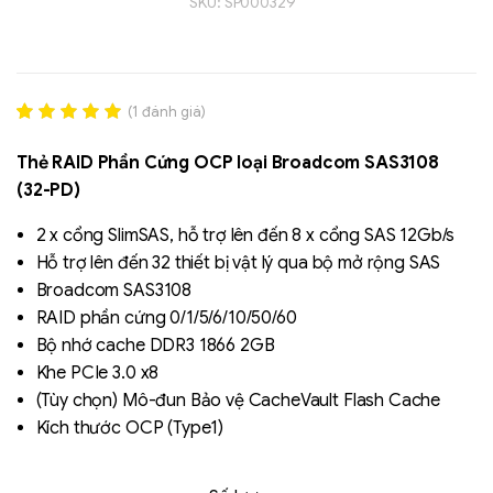
SKU:
SP000329
(
1
đánh giá)
Rated
1
5.00
out of 5
Thẻ RAID Phần Cứng OCP loại Broadcom SAS3108
based on
(32-PD)
đánh giá
2 x cổng SlimSAS, hỗ trợ lên đến 8 x cổng SAS 12Gb/s
Liên hệ
Hỗ trợ lên đến 32 thiết bị vật lý qua bộ mở rộng SAS
SK hynix - DRAM
- GDDR - GDDR6
Broadcom SAS3108
RAID phần cứng 0/1/5/6/10/50/60
Bộ nhớ cache DDR3 1866 2GB
Khe PCIe 3.0 x8
(Tùy chọn) Mô-đun Bảo vệ CacheVault Flash Cache
Kích thước OCP (Type1)