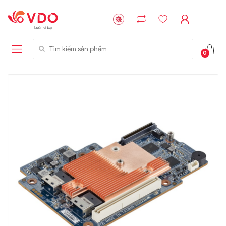
Tìm kiếm sản phẩm
0
Liên hệ
Liên hệ
NVMe™ SSD
GIGABYTE
Storage Micron -
G593-ZD1 (rev.
64GB - 15.36TB
AAX1)