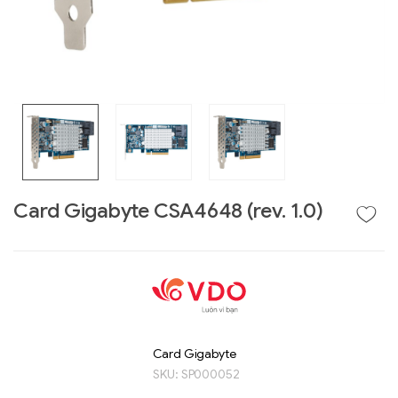
Card Gigabyte CSA4648 (rev. 1.0)
Liên hệ
GIGABYTE
G493-SB4 (rev.
AAP1)
Card Gigabyte
SKU:
SP000052