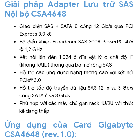
Giải pháp Adapter Lưu trữ SAS
Nội bộ CSA4648
Giao diện SAS + SATA 8 cổng 12 Gb/s qua PCI
Express 3.0 x8
Bộ điều khiển Broadcom SAS 3008 PowerPC 476
@ 1,2 GHz
Kết nối lên đến 1.024 ổ đĩa vật lý ở chế độ IT
(không RAID) thông qua bộ mở rộng SAS
Hỗ trợ các ứng dụng băng thông cao với kết nối
PCIe® 3.0
Hỗ trợ tốc độ truyền dữ liệu SAS 12, 6 và 3 Gb/s
cùng SATA 6 và 3 Gb/s
Phù hợp với các máy chủ gắn rack 1U/2U với thiết
kế dạng thấp
Ứng dụng của Card Gigabyte
CSA4648 (rev. 1.0)
: