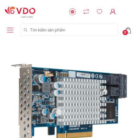
Tìm kiếm sản phẩm
0
Liên hệ
Liên hệ
NVMe™ SSD
GIGABYTE
Storage Micron -
G593-ZD1 (rev.
64GB - 15.36TB
AAX1)