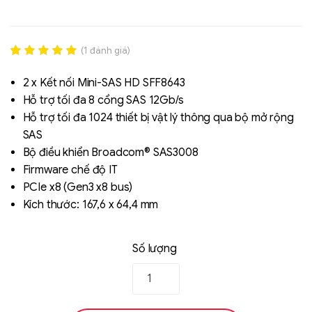
(
1
đánh giá)
Rated
1
5.00
out of 5
2 x Kết nối Mini-SAS HD SFF8643
based on
Hỗ trợ tối đa 8 cổng SAS 12Gb/s
đánh giá
Hỗ trợ tối đa 1024 thiết bị vật lý thông qua bộ mở rộng
SAS
Liên hệ
Bộ điều khiển Broadcom® SAS3008
SK hynix - DRAM
Firmware chế độ IT
- GDDR - GDDR6
PCIe x8 (Gen3 x8 bus)
Kích thước: 167,6 x 64,4 mm
Số lượng