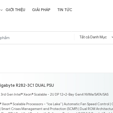
GIỚI THIỆU
GIẢI PHÁP
TIN TỨC
igabyte R282-3C1 DUAL PSU
- 3rd Gen Intel® Xeon® Scalable - 2U DP 12+2-Bay Gen4 NVMe/SATA/SAS
® Xeon® Scalable Processors – “Ice Lake” | Automatic Fan Speed Control | 
 Smart Crises Management and Protection (SCMP) | Dual ROM Architectur