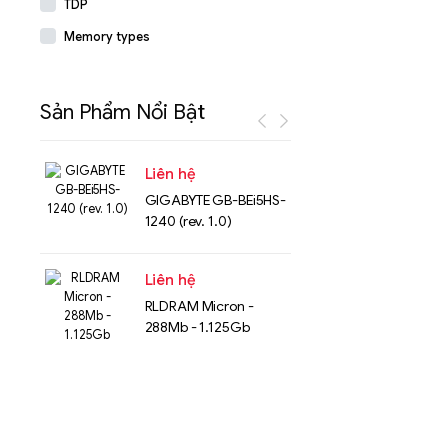
TDP
Memory types
Sản Phẩm Nổi Bật
Liên hệ
Liên hệ
GIGABYTE GB-BEi5HS-
NVMe™ S
1240 (rev. 1.0)
Micron 
15.36TB
Liên hệ
Liên hệ
RLDRAM Micron -
SK hynix
288Mb - 1.125Gb
GDDR -