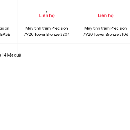
nh Hãng
Core i5-12600 Chính
12900 Chính Hãng
Hãng
Liên hệ
Liên hệ
cision
Máy tính trạm Precision
Máy tính trạm Precision
 BASE
7920 Tower Bronze 3204
7920 Tower Bronze 3106
Hãng
Chính Hãng
a 14 kết quả