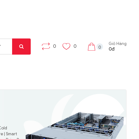
Giỏ Hàng
0
0
0
0đ
Cold
e | Smart