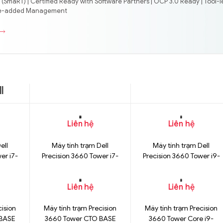
(SmaRT) | Certified Ready with Software Partners | OCP 3.0 Ready | Tool-l
lue-added Management
l
Liên hệ
Liên hệ
ell
Máy tính trạm Dell
Máy tính trạm Dell
er i7-
Precision 3660 Tower i7-
Precision 3660 Tower i9-
ãng
13700K Chính Hãng
12900 Chính Hãng
Liên hệ
Liên hệ
cision
Máy tính trạm Precision
Máy tính trạm Precision
BASE
3660 Tower CTO BASE
3660 Tower Core i9-