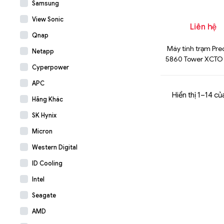
Samsung
Core i7-12700 Chí
View Sonic
Liên hệ
Qnap
Máy tính trạm Pre
Netapp
5860 Tower XCTO
Cyperpower
W3-2423 Chính 
APC
Hiển thị 1–14 củ
Hãng Khác
SK Hynix
Micron
Western Digital
ID Cooling
Intel
Seagate
AMD