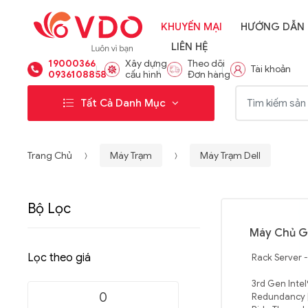
KHUYẾN MẠI
HƯỚNG DẪN
LIÊN HỆ
19000366
Xây dựng
Theo dõi
Tài khoản
0936108858
cấu hình
Đơn hàng
Từ khóa:
Tất Cả Danh Mục
Trang Chủ
Máy Trạm
Máy Trạm Dell
Bộ Lọc
Máy Chủ G
Lọc theo giá
Rack Server 
3rd Gen Intel
Redundancy |