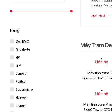
Ride Through 
Design | Va
XEM THÊM
Hãng
Dell EMC
Máy Trạm Del
Gigabyte
HP
Liên hệ
IBM
Máy tính trạm D
Lenovo
Precision 3660 Tow
Fujitsu
12700 Chính H
Supermicro
Liên hệ
Huawei
Máy tính trạm Pre
Inspur
3660 Tower CTO 