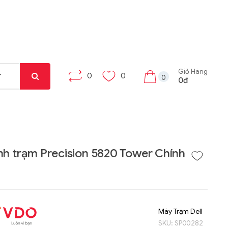
Giỏ Hàng
0
0
0
0đ
nh trạm Precision 5820 Tower Chính
Liên hệ
Liên hệ
Máy tính bảng Gama
Bộ khung máy trạm
Tab X8
W332-Z00
Máy Trạm Dell
SKU:
SP00282