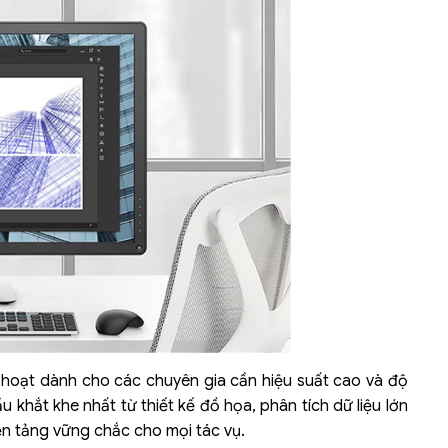
Liên hệ
Mini PC GB-BMPD-
6005-BW
6BXJPDXXWMR-00-
2X01
h hoạt dành cho các chuyên gia cần hiệu suất cao và độ
 khắt khe nhất từ thiết kế đồ họa, phân tích dữ liệu lớn
n tảng vững chắc cho mọi tác vụ.