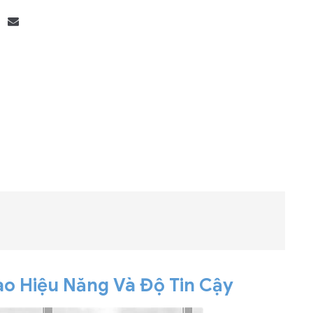
Bộ khung máy chủ
R182-Z90
ao Hiệu Năng Và Độ Tin Cậy