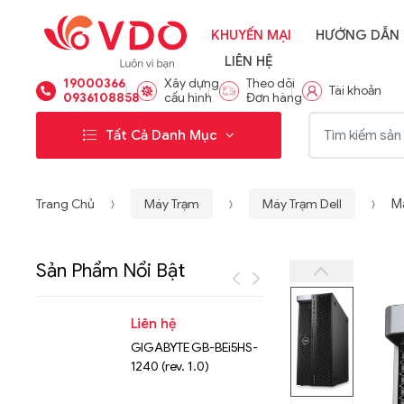
KHUYẾN MẠI
HƯỚNG DẪN
LIÊN HỆ
19000366
Xây dựng
Theo dõi
Tài khoản
0936108858
cấu hình
Đơn hàng
Từ khóa:
Tất Cả Danh Mục
Trang Chủ
Máy Trạm
Máy Trạm Dell
M
Sản Phẩm Nổi Bật
Liên hệ
Liên hệ
GIGABYTE GB-BEi5HS-
NVMe™ S
1240 (rev. 1.0)
Micron 
15.36TB