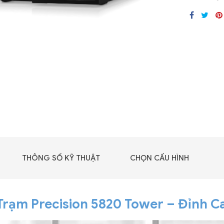
GIGABYTE G493-SB4
(rev. AAP1)
THÔNG SỐ KỸ THUẬT
CHỌN CẤU HÌNH
 - DRAM -
Trạm Precision 5820 Tower – Đỉnh C
 GDDR6