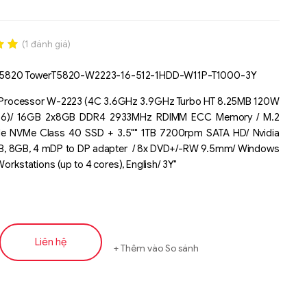
(
1
đánh giá)
.00
n 5820 TowerT5820-W2223-16-512-1HDD-W11P-T1000-3Y
n
á
n Processor W-2223 (4C 3.6GHz 3.9GHz Turbo HT 8.25MB 120W
6)/ 16GB 2x8GB DDR4 2933MHz RDIMM ECC Memory / M.2
e NVMe Class 40 SSD + 3.5"" 1TB 7200rpm SATA HD/ Nvidia
, 8GB, 4 mDP to DP adapter / 8x DVD+/-RW 9.5mm/ Windows
Workstations (up to 4 cores), English/ 3Y"
Liên hệ
Thêm vào So sánh
Liên hệ