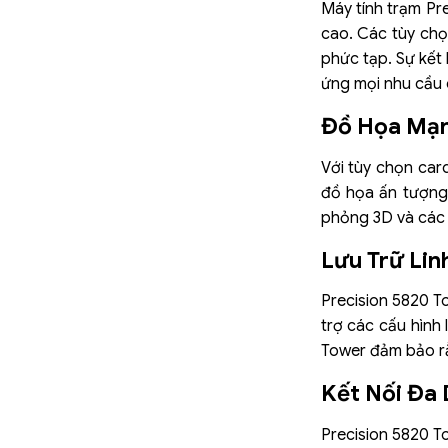
Máy tính trạm Pre
cao. Các tùy chọn
phức tạp. Sự kết
ứng mọi nhu cầu 
Đồ Họa Mạ
Với tùy chọn ca
đồ họa ấn tượng.
phỏng 3D và các 
Lưu Trữ Lin
Precision 5820 T
trợ các cấu hình
Tower đảm bảo rằn
Kết Nối Đa
Precision 5820 T