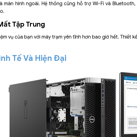
i và màn hình ngoài. Hệ thống cũng hỗ trợ Wi-Fi và Bluetooth
o.
Mất Tập Trung
ệm vụ của bạn với máy trạm yên tĩnh hơn bao giờ hết. Thiết k
inh Tế Và Hiện Đại