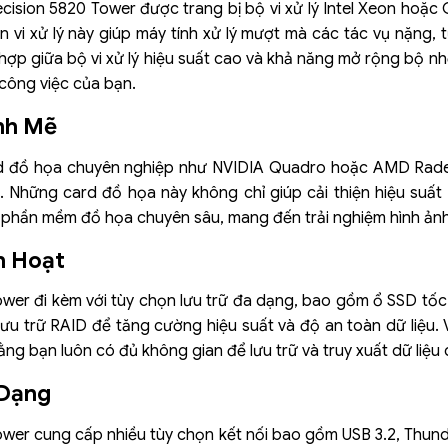
cision 5820 Tower được trang bị bộ vi xử lý Intel Xeon hoặc 
 vi xử lý này giúp máy tính xử lý mượt mà các tác vụ nặng, t
 hợp giữa bộ vi xử lý hiệu suất cao và khả năng mở rộng bộ n
công việc của bạn.
nh Mẽ
rd đồ họa chuyên nghiệp như NVIDIA Quadro hoặc AMD Radeo
 Những card đồ họa này không chỉ giúp cải thiện hiệu suất
phần mềm đồ họa chuyên sâu, mang đến trải nghiệm hình ảnh
h Hoạt
ower đi kèm với tùy chọn lưu trữ đa dạng, bao gồm ổ SSD tố
 lưu trữ RAID để tăng cường hiệu suất và độ an toàn dữ liệu.
g bạn luôn có đủ không gian để lưu trữ và truy xuất dữ liệu 
 Dạng
ower cung cấp nhiều tùy chọn kết nối bao gồm USB 3.2, Thunde