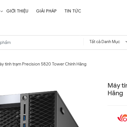
GIỚI THIỆU
GIẢI PHÁP
TIN TỨC
áy tính trạm Precision 5820 Tower Chính Hãng
Máy tí
Hãng
Liên hệ
SD Storage
GIGABYTE G593-ZD1
- 64GB -
(rev. AAX1)