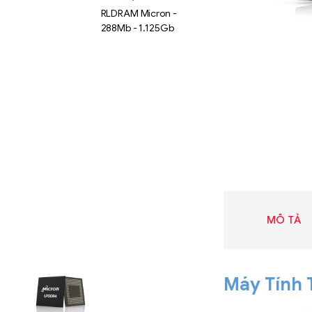
RLDRAM Micron -
288Mb - 1.125Gb
MÔ TẢ
Liên hệ
SK hynix
Máy Tính 
GDDR -