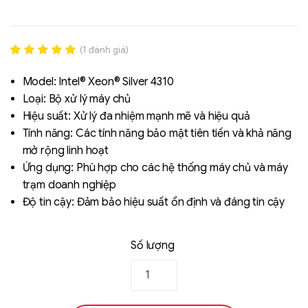
(
1
đánh giá)
Rated
1
5.00
out of 5
Model: Intel® Xeon® Silver 4310
based on
Loại: Bộ xử lý máy chủ
đánh giá
Hiệu suất: Xử lý đa nhiệm mạnh mẽ và hiệu quả
Tính năng: Các tính năng bảo mật tiên tiến và khả năng
Liên hệ
mở rộng linh hoạt
SK hynix - DRAM
Ứng dụng: Phù hợp cho các hệ thống máy chủ và máy
- GDDR - GDDR6
trạm doanh nghiệp
Độ tin cậy: Đảm bảo hiệu suất ổn định và đáng tin cậy
Số lượng