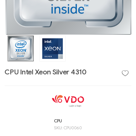
CPU Intel Xeon Silver 4310
Liên hệ
GIGABYTE
G493-SB4 (rev.
AAP1)
CPU
SKU:
CPU0060