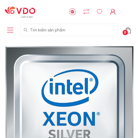
Tìm kiếm sản phẩm
0
Liên hệ
Liên hệ
NVMe™ SSD
GIGABYTE
Storage Micron -
G593-ZD1 (rev.
64GB - 15.36TB
AAX1)