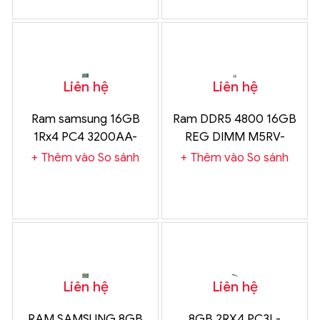
Liên hệ
Liên hệ
Ram samsung 16GB
Ram DDR5 4800 16GB
1Rx4 PC4 3200AA-
REG DIMM M5RV-
RC2-12-DC1
AGS2AC0P-B01
Thêm vào So sánh
Thêm vào So sánh
Liên hệ
Liên hệ
RAM SAMSUNG 8GB
8GB 2RX4 PC3L-