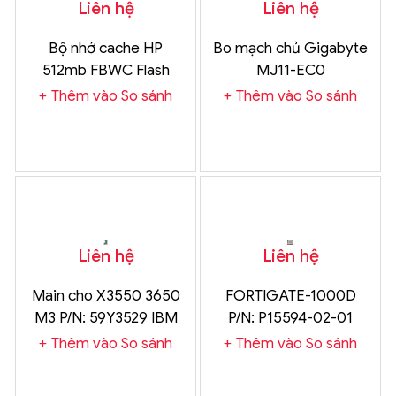
Liên hệ
Liên hệ
Bộ nhớ cache HP
Bo mạch chủ Gigabyte
512mb FBWC Flash
MJ11-EC0
Backed Write Cache
Thêm vào So sánh
Thêm vào So sánh
Module P222 P420
P420i P421 G8 Gen8 sp
633540-001 as
610672-001 661069-
B21
Liên hệ
Liên hệ
Main cho X3550 3650
FORTIGATE-1000D
M3 P/N: 59Y3529 IBM
P/N: P15594-02-01
Thêm vào So sánh
Thêm vào So sánh