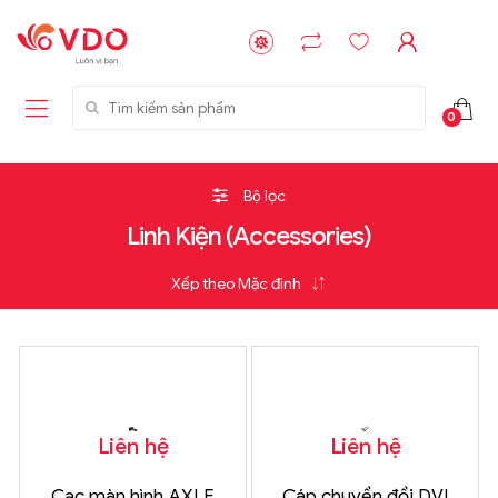
Tìm kiếm sản phẩm
0
Bộ lọc
Linh Kiện (Accessories)
Liên hệ
Liên hệ
Cạc màn hình AXLE
Cáp chuyển đổi DVI