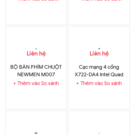
Liên hệ
Liên hệ
BỘ BÀN PHÍM CHUỘT
Cạc mạng 4 cổng
NEWMEN M007
X722-DA4 Intel Quad
port 10GE SFP+PCIe
Thêm vào So sánh
Thêm vào So sánh
3.0 (8.0 GT/s), & include
Module 10GB SR &
Cabling up to 3m