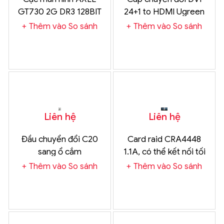
GT730 2G DR3 128BIT
24+1 to HDMI Ugreen
20118
Thêm vào So sánh
Thêm vào So sánh
Liên hệ
Liên hệ
Đầu chuyển đổi C20
Card raid CRA4448
sang ổ cắm
1.1A, có thể kết nối tối
đa 32 ổ cứng
Thêm vào So sánh
Thêm vào So sánh