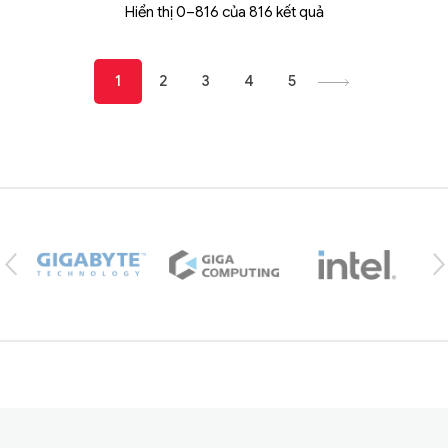
Hiển thị 0–816 của 816 kết quả
1
2
3
4
5
Brands Carousel