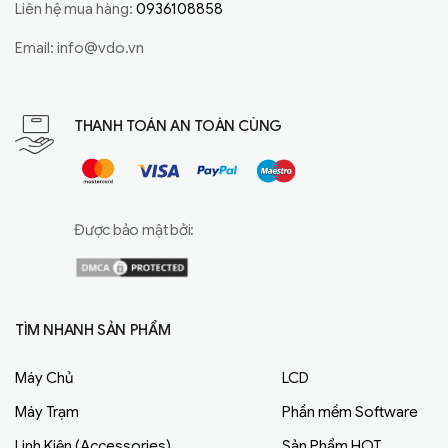
Liên hệ mua hàng:
0936108858
Email:
info@vdo.vn
THANH TOÁN AN TOÀN CÙNG
Được bảo mật bởi:
TÌM NHANH SẢN PHẨM
Máy Chủ
LCD
Máy Trạm
Phần mềm Software
Linh Kiện (Accessories)
Sản Phẩm HOT