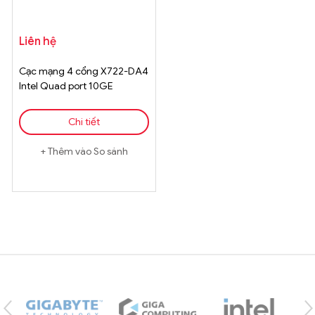
Liên hệ
Cạc mạng 4 cổng X722-DA4
Intel Quad port 10GE
SFP+PCIe 3.0 (8.0 GT/s), &
include Module 10GB SR &
Chi tiết
Cabling up to 3m
Thêm vào So sánh
Brands Carousel