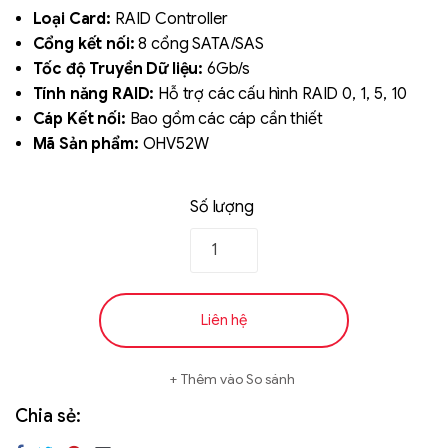
out of 5
Loại Card:
RAID Controller
based on
Cổng kết nối:
8 cổng SATA/SAS
đánh giá
Tốc độ Truyền Dữ liệu:
6Gb/s
Tính năng RAID:
Hỗ trợ các cấu hình RAID 0, 1, 5, 10
Cáp Kết nối:
Bao gồm các cáp cần thiết
Mã Sản phẩm:
OHV52W
Số lượng
Liên hệ
SK hynix - DRAM
- GDDR - GDDR6
Liên hệ
Thêm vào So sánh
Chia sẻ: