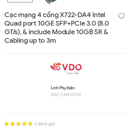
Cạc mạng 4 cổng X722-DA4 Intel
Quad port 10GE SFP+PCIe 3.0 (8.0
GT/s), & include Module 10GB SR &
Cabling up to 3m
Liên hệ
Linh Phụ Kiện
GIGABYTE
SKU:
CARD0014
G493-SB4 (rev.
AAP1)
(
1
đánh giá)
Rated
1
5.00