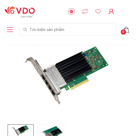
Tìm kiếm sản phẩm
0
Liên hệ
Liên hệ
NVMe™ SSD
GIGABYTE
Storage Micron -
G593-ZD1 (rev.
64GB - 15.36TB
AAX1)