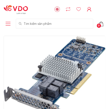
Tìm kiếm sản phẩm
0
Liên hệ
Liên hệ
NVMe™ SSD
GIGABYTE
Storage Micron -
G593-ZD1 (rev.
64GB - 15.36TB
AAX1)