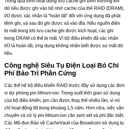
Trong quá trình hoạt động lưu cache ghi bình thường khi
dữ liệu được ghi vào bộ nhớ cache của thẻ RAID (DRAM),
I/O được xác nhận là “hoàn tất” đối với ứng dụng đã phát
lệnh ghi, và sau đó ghi được xả vào đĩa. Nếu nguồn điện
bị mất trong khi lưu cache ghi được kích hoạt, các ghi
trong DRAM có thể bị mất. Vì bộ điều khiển đã xác nhận
I/O là hoàn tất, ứng dụng không nhận biết được sự mất dữ
liệu.
Công nghệ Siêu Tụ Điện Loại Bỏ Chi
Phí Bảo Trì Phần Cứng
Các thế hệ bộ điều khiển RAID trước đây sử dụng các đơn
vị dự phòng pin lithium-ion. Trong suốt thời gian sử dụng
của bộ điều khiển, pin cần được thay thế nhiều lần, vì nó
chỉ hoạt động tốt trong khoảng 1,5 năm. Hơn nữa, việc vận
chuyển và xử lý pin lithium-ion cần xem xét và phí đặc biệt.
Các Mô-đun Bảo vệ CacheVault của Broadcom sử dụng tụ