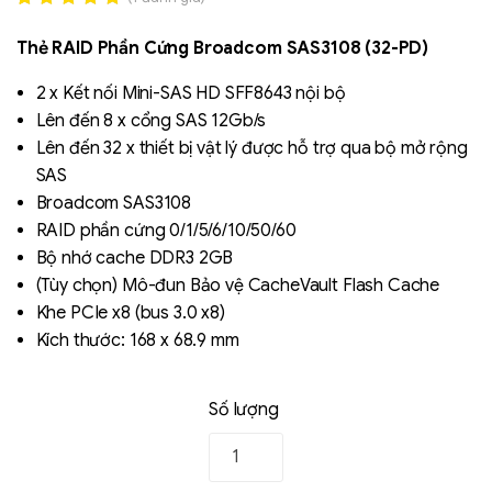
Rated
1
5.00
out of 5
Thẻ RAID Phần Cứng Broadcom SAS3108 (32-PD)
based on
đánh giá
2 x Kết nối Mini-SAS HD SFF8643 nội bộ
Lên đến 8 x cổng SAS 12Gb/s
Lên đến 32 x thiết bị vật lý được hỗ trợ qua bộ mở rộng
SAS
Broadcom SAS3108
RAID phần cứng 0/1/5/6/10/50/60
Liên hệ
Bộ nhớ cache DDR3 2GB
SK hynix - DRAM
(Tùy chọn) Mô-đun Bảo vệ CacheVault Flash Cache
- GDDR - GDDR6
Khe PCIe x8 (bus 3.0 x8)
Kích thước: 168 x 68.9 mm
Số lượng