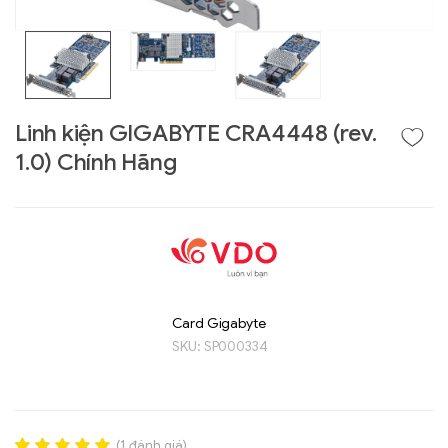
Linh kiện GIGABYTE CRA4448 (rev.
1.0) Chính Hãng
Liên hệ
GIGABYTE
Card Gigabyte
G493-SB4 (rev.
SKU:
SP000334
AAP1)
(
1
đánh giá)