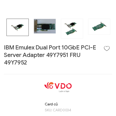
IBM Emulex Dual Port 10GbE PCI-E
Server Adapter 49Y7951 FRU
49Y7952
Liên hệ
GIGABYTE
G493-SB4 (rev.
AAP1)
Card cũ
SKU:
CARD0034