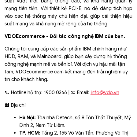
suất vượt trội, băng thông cao, và khả năng quản lý
mạng tiên tiến. Với thiết kế PCI-E, nó dễ dàng tích hợp
vào các hệ thống máy chủ hiện đại, giúp cải thiện hiệu
suất mạng và khả năng mở rộng của hệ thống.
VDOEcommerce - Đối tác công nghệ IBM của bạn.
Chúng tôi cung cấp các sản phẩm IBM chính hãng như
HDD, RAM, và Mainboard, giúp bạn xây dựng hệ thống
công nghệ mạnh mẽ và bền bỉ. Với dịch vụ hậu mãi tận
tâm, VDOEcommerce cam kết mang đến trải nghiệm uy
tín cho khách hàng.
info@vdo.vn
📞 Hotline hỗ trợ: 1900 0366 | 📧 Email:
🏢 Địa chỉ:
Hà Nội:
Tòa nhà Detech, số 8 Tôn Thất Thuyết, Mỹ
Đình 2, Nam Từ Liêm.
TP. HCM:
Tầng 2, 155 Võ Văn Tần, Phường Võ Thị