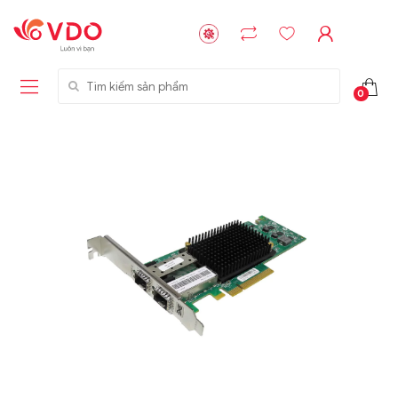
Tìm kiếm sản phẩm
0
Liên hệ
Liên hệ
NVMe™ SSD
GIGABYTE
Storage Micron -
G593-ZD1 (rev.
64GB - 15.36TB
AAX1)