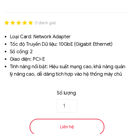
(
1
đánh giá)
Rated
1
5.00
out of 5
Loại Card: Network Adapter
based on
Tốc độ Truyền Dữ liệu: 10GbE (Gigabit Ethernet)
đánh giá
Số cổng: 2
Giao diện: PCI-E
Liên hệ
Tính năng nổi bật: Hiệu suất mạng cao, khả năng quản
SK hynix - DRAM
lý nâng cao, dễ dàng tích hợp vào hệ thống máy chủ
- GDDR - GDDR6
Số lượng
Liên hệ