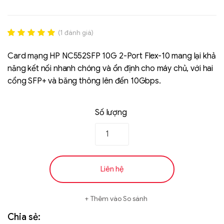
(
1
đánh giá)
Rated
1
5.00
out of 5
Card mạng HP NC552SFP 10G 2-Port Flex-10 mang lại khả
based on
năng kết nối nhanh chóng và ổn định cho máy chủ, với hai
đánh giá
cổng SFP+ và băng thông lên đến 10Gbps.
Liên hệ
Số lượng
SK hynix - DRAM
- GDDR - GDDR6
Liên hệ
Thêm vào So sánh
Chia sẻ: