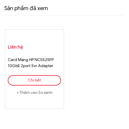
Sản phẩm đã xem
Liên hệ
Card Mạng HP NC552SFP
10GbE 2port Svr Adapter
(614201-001)
Chi tiết
Thêm vào So sánh