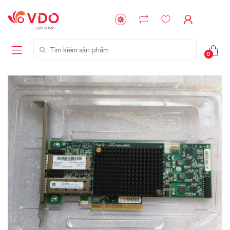
Tìm kiếm sản phẩm
0
Liên hệ
Liên hệ
NVMe™ SSD
GIGABYTE
Storage Micron -
G593-ZD1 (rev.
64GB - 15.36TB
AAX1)