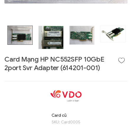
Card Mạng HP NC552SFP 10GbE
2port Svr Adapter (614201-001)
Liên hệ
GIGABYTE
G493-SB4 (rev.
AAP1)
Card cũ
SKU:
Card0005