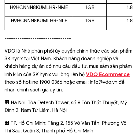
H9HCNNN8KUMLHR-NME
1GB
1.8V 
H9HCNNN8KUMLHR-NLE
1GB
1.8V 
-------------------------------
VDO là Nhà phân phối ủy quyền chính thức các sản phẩm
SK hynix tại Việt Nam. Khách hàng doanh nghiệp và
khách hàng dự án có nhu cầu đầu tư, mua sắm sản phẩm
VDO Ecommerce
linh kiện của SK hynix vui lòng liên hệ
theo số hotline 1900 0366 hoặc email:
info@vdo.vn
để
nhận chính sách giá uy tín.
Hà Nội: Tòa Detech Tower, số 8 Tôn Thất Thuyết, Mỹ
🏢
Đình 2, Nam Từ Liêm, Hà Nội
TP. Hồ Chí Minh: Tầng 2, 155 Võ Văn Tần, Phường Võ
🏢
Thị Sáu, Quận 3, Thành phố Hồ Chí Minh