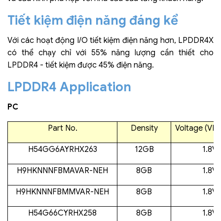
Tiết kiệm điện năng đáng kể
Với các hoạt động I/O tiết kiệm điện năng hơn, LPDDR4X
có thể chạy chỉ với 55% năng lượng cần thiết cho
LPDDR4 - tiết kiệm được 45% điện năng.
LPDDR4 Application
PC
Part No.
Density
Voltage (VD
H54GG6AYRHX263
12GB
1.8V 
H9HKNNNFBMAVAR-NEH
8GB
1.8V 
H9HKNNNFBMMVAR-NEH
8GB
1.8V 
H54G66CYRHX258
8GB
1.8V 