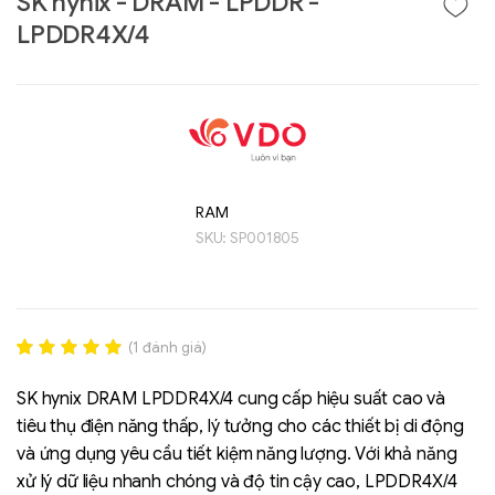
SK hynix - DRAM - LPDDR -
LPDDR4X/4
RAM
SKU:
SP001805
Liên hệ
GIGABYTE
(
1
đánh giá)
G493-SB4 (rev.
Rated
1
5.00
AAP1)
out of 5
SK hynix DRAM LPDDR4X/4 cung cấp hiệu suất cao và
based on
tiêu thụ điện năng thấp, lý tưởng cho các thiết bị di động
đánh giá
và ứng dụng yêu cầu tiết kiệm năng lượng. Với khả năng
xử lý dữ liệu nhanh chóng và độ tin cậy cao, LPDDR4X/4