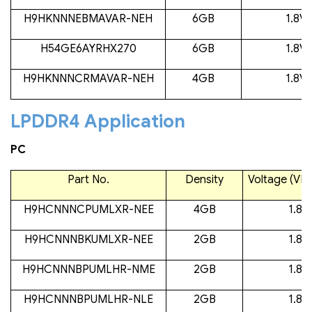
H9HKNNNEBMAVAR-NEH
6GB
1.8V 
H54GE6AYRHX270
6GB
1.8V 
H9HKNNNCRMAVAR-NEH
4GB
1.8V 
LPDDR4 Application
PC
Part No.
Density
Voltage (VD
H9HCNNNCPUMLXR-NEE
4GB
1.8V 
H9HCNNNBKUMLXR-NEE
2GB
1.8V 
H9HCNNNBPUMLHR-NME
2GB
1.8V 
H9HCNNNBPUMLHR-NLE
2GB
1.8V 