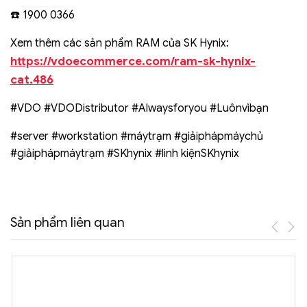
️ 1900 0366
☎
Xem thêm các sản phẩm RAM của SK Hynix:
https://vdoecommerce.com/ram-sk-hynix-
cat.486
#VDO #VDODistributor #Alwaysforyou #Luônvìbạn
#server #workstation #máytrạm #giảiphápmáychủ
#giảiphápmáytrạm #SKhynix #linh kiệnSKhynix
Sản phẩm liên quan