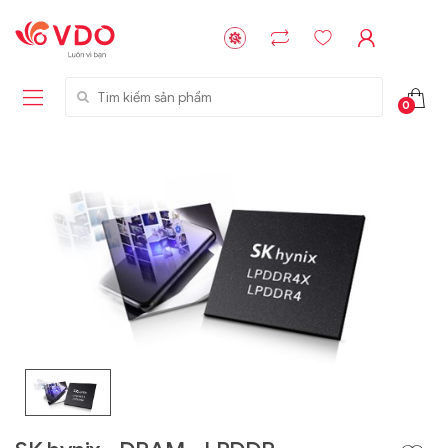
Tìm kiếm sản phẩm
0
Liên hệ
Liên hệ
NVMe™ SSD
GIGABYTE
Storage Micron -
G593-ZD1 (rev.
64GB - 15.36TB
AAX1)