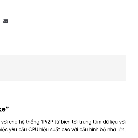
Bộ khung máy chủ
R182-Z90
ke”
vời cho hệ thống 1P/2P từ biên tới trung tâm dữ liệu với
việc yêu cầu CPU hiệu suất cao với cấu hình bộ nhớ lớn,