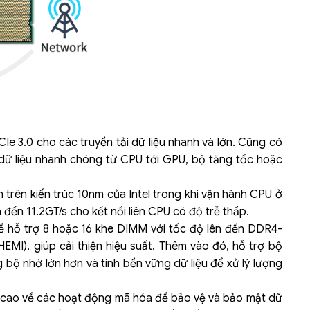
e 3.0 cho các truyền tải dữ liệu nhanh và lớn. Cũng có
i dữ liệu nhanh chóng từ CPU tới GPU, bộ tăng tốc hoặc
ớn trên kiến trúc 10nm của Intel trong khi vận hành CPU ở
ến 11.2GT/s cho kết nối liên CPU có độ trễ thấp.
ể hỗ trợ 8 hoặc 16 khe DIMM với tốc độ lên đến DDR4-
I), giúp cải thiện hiệu suất. Thêm vào đó, hỗ trợ bộ
bộ nhớ lớn hơn và tính bền vững dữ liệu để xử lý lượng
ộ cao về các hoạt động mã hóa để bảo vệ và bảo mật dữ