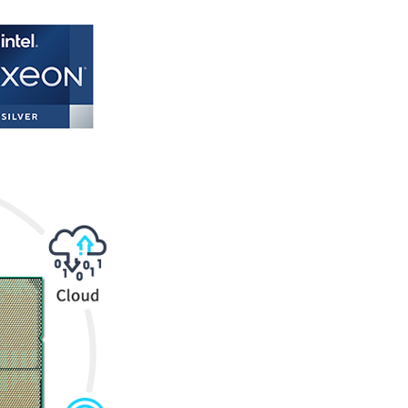
Liên hệ
Mini PC GB-BMPD-
6005-BW
6BXJPDXXWMR-00-
2X01