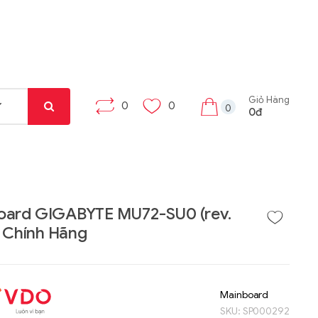
Giỏ Hàng
0
0
0
0đ
oard GIGABYTE MU72-SU0 (rev.
x) Chính Hãng
Liên hệ
Liên hệ
Máy tính bảng Gama
Bộ khung máy trạm
Tab X8
W332-Z00
Mainboard
SKU:
SP000292