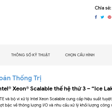
GIGABYTE G493-SB4
Chia sẻ:
(rev. AAP1)
THÔNG SỐ KỸ THUẬT
CHỌN CẤU HÌNH
oán Thống Trị
Intel® Xeon® Scalable thế hệ thứ 3 – “Ice La
và bộ vi xử lý Intel Xeon Scalable cung cấp hiệu suất tuyệt 
 - DRAM -
ượt bậc về thông lượng I/O và nhu cầu xử lý khối lượng công 
 GDDR6