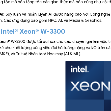
ăng tốc mã hóa tăng tốc các giao thức mã hóa cũng như cải
AI:
Suy luận và huấn luyện AI được nâng cao với Công nghệ
n. Các ứng dụng bao gồm HPC, AI, và Media & Graphics.
ý Intel® Xeon® W-3300
® Xeon® W-3300 được tối ưu hóa cho các chuyên gia làm việc t
 kế cho khối lượng công việc đòi hỏi luồng nặng và I/O trên cá
 (M&E), và Trí tuệ Nhân tạo/ Học máy (AI & ML).