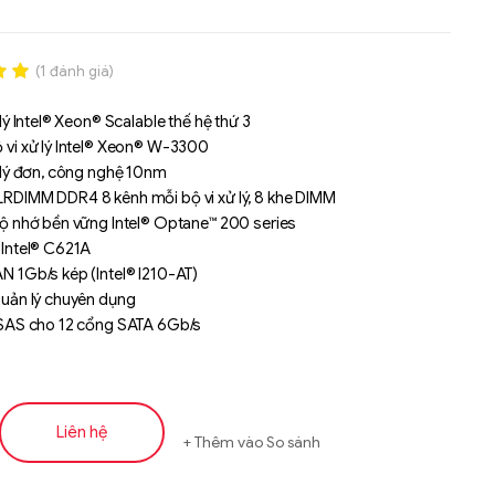
(
1
đánh giá)
.00
 lý Intel® Xeon® Scalable thế hệ thứ 3
n
 vi xử lý Intel® Xeon® W-3300
á
 lý đơn, công nghệ 10nm
RDIMM DDR4 8 kênh mỗi bộ vi xử lý, 8 khe DIMM
bộ nhớ bền vững Intel® Optane™ 200 series
 Intel® C621A
N 1Gb/s kép (Intel® I210-AT)
quản lý chuyên dụng
mSAS cho 12 cổng SATA 6Gb/s
2 với giao diện PCIe Gen3 x4
7 khe mở rộng PCIe Gen4
Liên hệ
Thêm vào So sánh
Liên hệ