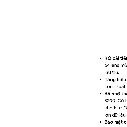
I/O cải ti
64 lane mỗ
lưu trữ.
Tăng hiệu
công suất 
Bộ nhớ th
3200. Có h
nhớ Intel 
lớn dữ liệ
Bảo mật c