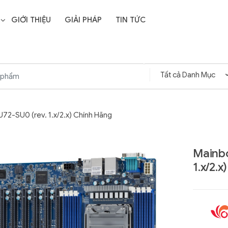
GIỚI THIỆU
GIẢI PHÁP
TIN TỨC
2-SU0 (rev. 1.x/2.x) Chính Hãng
Mainb
1.x/2.
Liên hệ
SD Storage
GIGABYTE G593-ZD1
- 64GB -
(rev. AAX1)