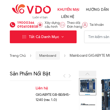
KHUYẾN MẠI
HƯỚNG DẪN
LIÊN HỆ
19000366
Xây dựng
Theo dõi
Tài khoản
0936108858
cấu hình
Đơn hàng
Từ khóa:
Tất Cả Danh Mục
Trang Chủ
Mainboard
Mainboard GIGABYTE MU7
Sản Phẩm Nổi Bật
Liên hệ
Liên hệ
GIGABYTE GB-BEi5HS-
NVMe™ S
1240 (rev. 1.0)
Micron 
15.36TB