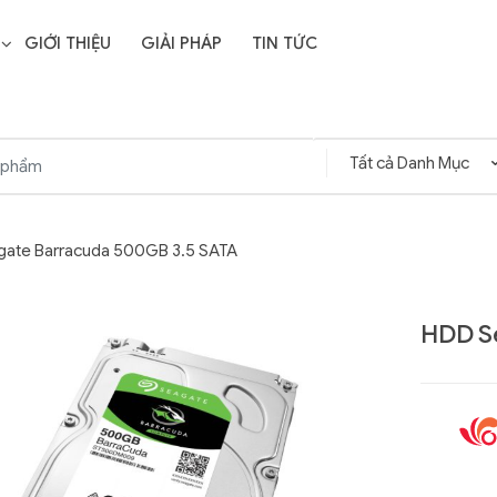
GIỚI THIỆU
GIẢI PHÁP
TIN TỨC
ate Barracuda 500GB 3.5 SATA
HDD S
Liên hệ
SD Storage
GIGABYTE G593-ZD1
- 64GB -
(rev. AAX1)