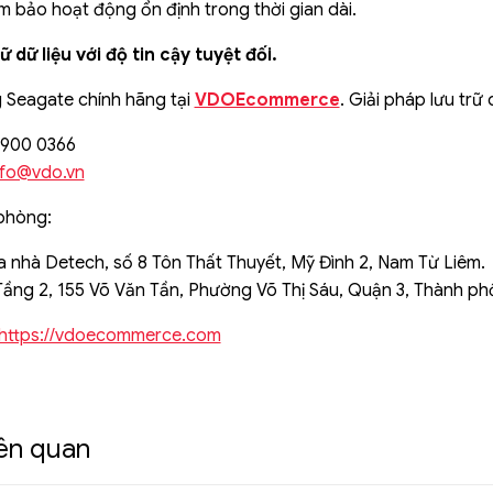
m bảo hoạt động ổn định trong thời gian dài.
 dữ liệu với độ tin cậy tuyệt đối.
 Seagate chính hãng tại
VDOEcommerce
. Giải pháp lưu tr
 1900 0366
nfo@vdo.vn
phòng:
 nhà Detech, số 8 Tôn Thất Thuyết, Mỹ Đình 2, Nam Từ Liêm.
ầng 2, 155 Võ Văn Tần, Phường Võ Thị Sáu, Quận 3, Thành ph
https://vdoecommerce.com
iên quan