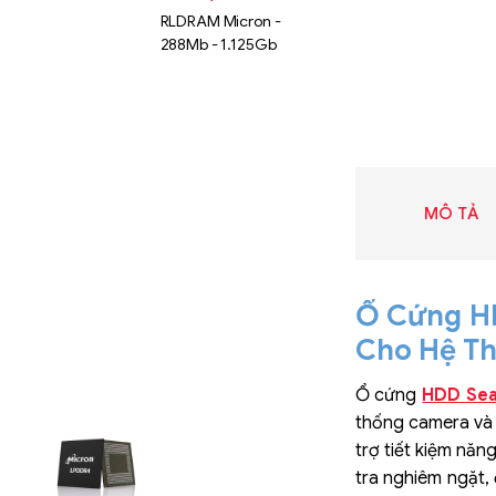
RLDRAM Micron -
288Mb - 1.125Gb
MÔ TẢ
Ổ Cứng HD
Cho Hệ Th
Ổ cứng
HDD Sea
Liên hệ
thống camera và 
SK hynix
trợ tiết kiệm năn
GDDR -
tra nghiêm ngặt, 