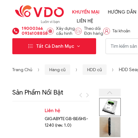
KHUYẾN MẠI
HƯỚNG DẪN
LIÊN HỆ
19000366
Xây dựng
Theo dõi
Tài khoản
0936108858
cấu hình
Đơn hàng
Từ khóa:
Tất Cả Danh Mục
Trang Chủ
Hàng cũ
HDD cũ
HDD Seag
Sản Phẩm Nổi Bật
Liên hệ
Liên hệ
GIGABYTE GB-BEi5HS-
NVMe™ S
1240 (rev. 1.0)
Micron 
15.36TB