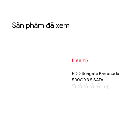
Sản phẩm đã xem
Liên hệ
HDD Seagate Barracuda
500GB 3.5 SATA
(0)
0
o
u
t
o
f
5
Brands Carousel