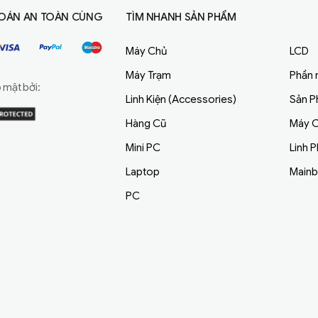
OÁN AN TOÀN CÙNG
TÌM NHANH SẢN PHẨM
Máy Chủ
LCD
Máy Trạm
Phần
mật bởi:
Linh Kiện (Accessories)
Sản 
Hàng Cũ
Máy C
Mini PC
Linh 
Laptop
Main
PC