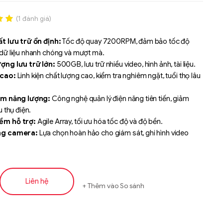
(
1
đánh giá)
.00
ất lưu trữ ổn định:
Tốc độ quay 7200RPM, đảm bảo tốc độ
n
 dữ liệu nhanh chóng và mượt mà.
á
ợng lưu trữ lớn:
500GB, lưu trữ nhiều video, hình ảnh, tài liệu.
 cao:
Linh kiện chất lượng cao, kiểm tra nghiêm ngặt, tuổi thọ lâu
ệm năng lượng:
Công nghệ quản lý điện năng tiên tiến, giảm
u thụ điện.
ềm hỗ trợ:
Agile Array, tối ưu hóa tốc độ và độ bền.
ng camera:
Lựa chọn hoàn hảo cho giám sát, ghi hình video
ợng cao.
 hợp cho máy tính cá nhân, máy tính văn phòng, máy trạm làm
p ứng nhu cầu lưu trữ đa dạng.
Liên hệ
Thêm vào So sánh
Liên hệ