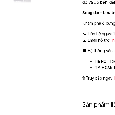
độ và độ bền, đả
Seagate - Lưu trữ
Khám phá ổ cứng
📞 Liên hệ ngay:
📧 Email hỗ trợ:
i
🏢 Hệ thống văn 
Hà Nội:
Tòa
TP. HCM:
T
🌐 Truy cập ngay:
Sản phẩm l