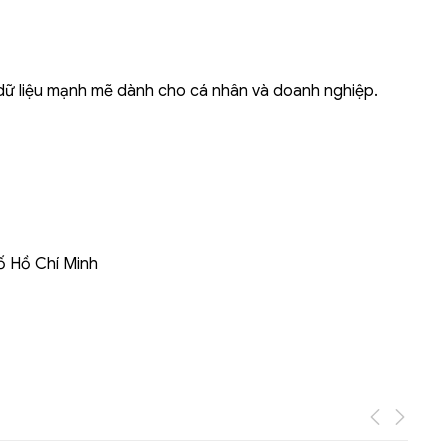
Liên hệ
Mini PC GB-BMPD-
ữ dữ liệu mạnh mẽ dành cho cá nhân và doanh nghiệp.
6005-BW
6BXJPDXXWMR-00-
2X01
ố Hồ Chí Minh