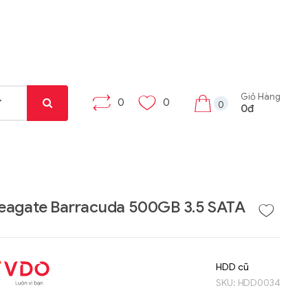
Giỏ Hàng
0
0
0
0đ
eagate Barracuda 500GB 3.5 SATA
Liên hệ
Liên hệ
Máy tính bảng Gama
Bộ khung máy trạm
HDD cũ
Tab X8
W332-Z00
SKU:
HDD0034