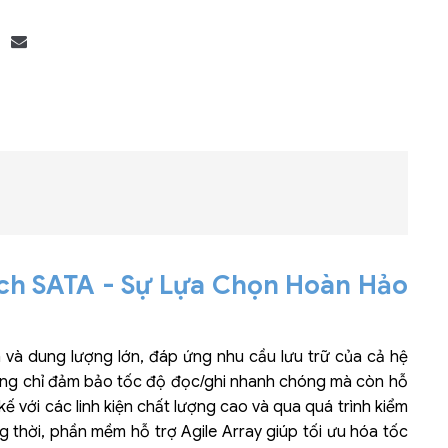
Bộ khung máy chủ
R182-Z90
ch SATA - Sự Lựa Chọn Hoàn Hảo
h và dung lượng lớn, đáp ứng nhu cầu lưu trữ của cả hệ
ông chỉ đảm bảo tốc độ đọc/ghi nhanh chóng mà còn hỗ
kế với các linh kiện chất lượng cao và qua quá trình kiểm
g thời, phần mềm hỗ trợ Agile Array giúp tối ưu hóa tốc