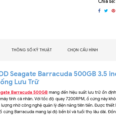
Chia sẻ:
GIGABYTE G493-SB4
(rev. AAP1)
THÔNG SỐ KỸ THUẬT
CHỌN CẤU HÌNH
D Seagate Barracuda 500GB 3.5 in
ống Lưu Trữ
gate Barracuda 500GB
mang đến hiệu suất lưu trữ ổn địn
máy tính cá nhân. Với tốc độ quay 7200RPM, ổ cứng này kh
 - DRAM -
g lượng nhờ công nghệ quản lý điện năng tiên tiến. Được thiết 
 GDDR6
ổ cứng Barracuda mang lại độ bền bỉ và tuổi thọ lâu dài. Đồn