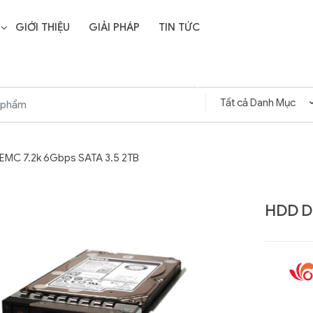
GIỚI THIỆU
GIẢI PHÁP
TIN TỨC
 EMC 7.2k 6Gbps SATA 3.5 2TB
HDD De
Liên hệ
SD Storage
GIGABYTE G593-ZD1
- 64GB -
(rev. AAX1)