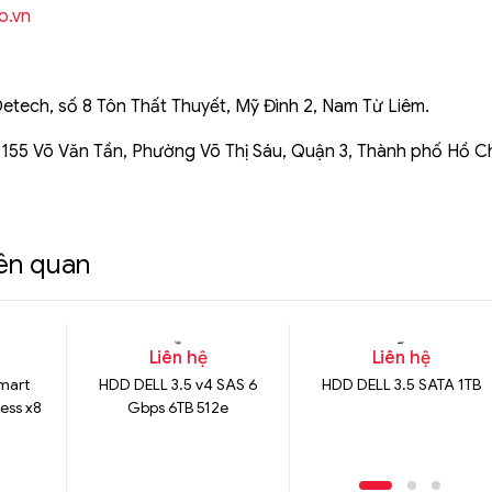
o.vn
Detech, số 8 Tôn Thất Thuyết, Mỹ Đình 2, Nam Từ Liêm.
 155 Võ Văn Tần, Phường Võ Thị Sáu, Quận 3, Thành phố Hồ C
iên quan
Liên hệ
Liên hệ
mart
HDD DELL 3.5 v4 SAS 6
HDD DELL 3.5 SATA 1TB
ress x8
Gbps 6TB 512e
ard