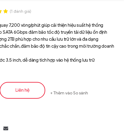
(
1
đánh giá)
.00
uay 7,200 vòng/phút giúp cải thiện hiệu suất hệ thống
n
p SATA 6Gbps đảm bảo tốc độ truyền tải dữ liệu ổn định
á
ợng 2TB phù hợp cho nhu cầu lưu trữ lớn và đa dạng
ế chắc chắn, đảm bảo độ tin cậy cao trong môi trường doanh
ớc 3.5 inch, dễ dàng tích hợp vào hệ thống lưu trữ
Liên hệ
Thêm vào So sánh
Liên hệ