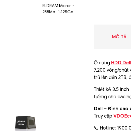
RLDRAM Micron -
288Mb - 1.125Gb
MÔ TẢ
Ổ cứng
HDD Del
7,200 vòng/phút 
trữ lên đến 2TB, 
Thiết kế 3.5 inc
tưởng cho các hệ 
Dell – Đỉnh cao
Liên hệ
Truy cập
VDOEc
SK hynix
GDDR -
📞 Hotline: 1900 