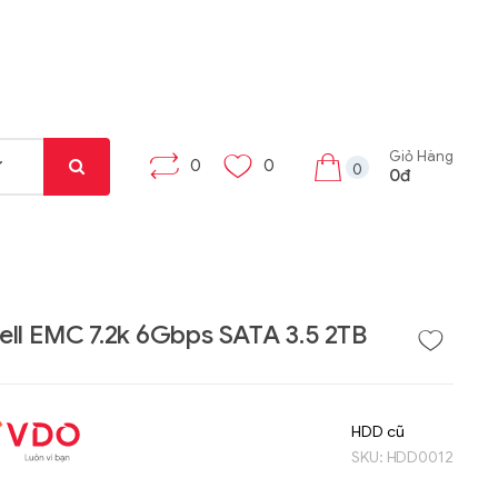
Giỏ Hàng
0
0
0
0đ
ll EMC 7.2k 6Gbps SATA 3.5 2TB
Liên hệ
Liên hệ
Máy tính bảng Gama
Bộ khung máy trạm
HDD cũ
Tab X8
W332-Z00
SKU:
HDD0012