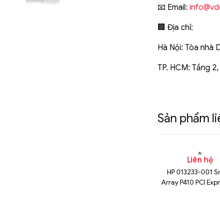
📧 Email:
info@vd
🏢 Địa chỉ:
Hà Nội: Tòa nhà 
TP. HCM: Tầng 2,
Sản phẩm l
n hệ
Liên hệ
Liên hệ
k SAS 12Gbps
HDD Dell 10k SAS 12Gbps
HP 013233-001 S
600Gb
2.5 300gb
Array P410 PCI Exp
SAS LP RAID C