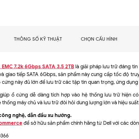
GIGABYTE G493-SB4
(rev. AAP1)
THÔNG SỐ KỸ THUẬT
CHỌN CẤU HÌNH
l EMC 7.2k 6Gbps SATA 3.5 2TB
là giải pháp lưu trữ đáng ti
và giao tiếp SATA 6Gbps, sản phẩm này cung cấp tốc độ truy c
ổ cứng này đủ lớn để lưu trữ các tập tin quan trọng, ứng dụn
h giúp ổ cứng dễ dàng tích hợp vào hệ thống lưu trữ hiện c
thống máy chủ và lưu trữ đòi hỏi dung lượng lớn và hiệu suất
 công nghệ, dẫn đầu xu hướng.
ommerce
để sở hữu sản phẩm chính hãng từ Dell với các dòng
 - DRAM -
 GDDR6
0366