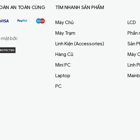
OÁN AN TOÀN CÙNG
TÌM NHANH SẢN PHẨM
Máy Chủ
LCD
Máy Trạm
Phần
mật bởi:
Linh Kiện (Accessories)
Sản 
Hàng Cũ
Máy C
Mini PC
Linh 
Laptop
Main
PC