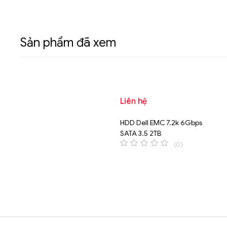
Sản phẩm đã xem
Liên hệ
HDD Dell EMC 7.2k 6Gbps
SATA 3.5 2TB
(0)
0
o
u
t
o
f
5
Brands Carousel