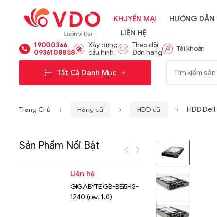
KHUYẾN MẠI
HƯỚNG DẪN
LIÊN HỆ
19000366
Xây dựng
Theo dõi
Tài khoản
0936108858
cấu hình
Đơn hàng
Từ khóa:
Tất Cả Danh Mục
Trang Chủ
Hàng cũ
HDD cũ
HDD Dell
Sản Phẩm Nổi Bật
Liên hệ
Liên hệ
GIGABYTE GB-BEi5HS-
NVMe™ S
1240 (rev. 1.0)
Micron 
15.36TB