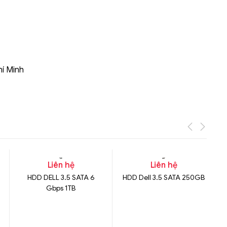
Liên hệ
Mini PC GB-BMPD-
6005-BW
6BXJPDXXWMR-00-
2X01
hí Minh
Liên hệ
Liên hệ
HDD DELL 3.5 SATA 6
HDD Dell 3.5 SATA 250GB
Gbps 1TB