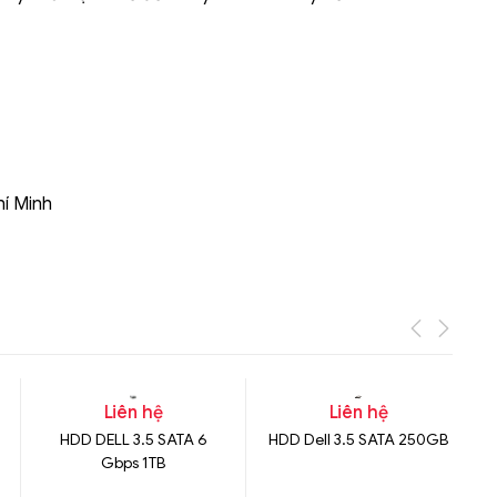
Liên hệ
Mini PC GB-BMPD-
6005-BW
6BXJPDXXWMR-00-
2X01
hí Minh
Liên hệ
Liên hệ
HDD DELL 3.5 SATA 6
HDD Dell 3.5 SATA 250GB
Gbps 1TB