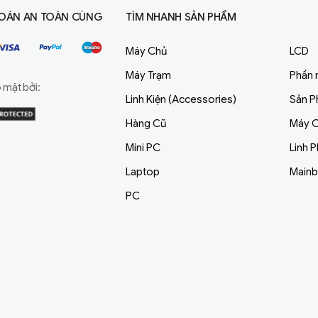
OÁN AN TOÀN CÙNG
TÌM NHANH SẢN PHẨM
Máy Chủ
LCD
Máy Trạm
Phần
mật bởi:
Linh Kiện (Accessories)
Sản 
Hàng Cũ
Máy C
Mini PC
Linh 
Laptop
Main
PC