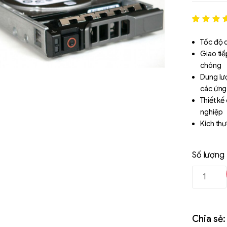
Rated
1
5
out of 5
Tốc độ q
based o
Giao tiế
đánh gi
chóng
Dung lư
các ứng
Thiết k
nghiệp
Kích thư
Số lượng
Chia sẻ:
Liên hệ