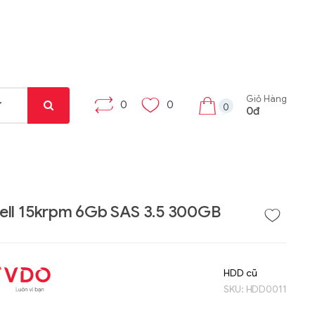
Giỏ Hàng
0
0
0
0đ
ell 15krpm 6Gb SAS 3.5 300GB
Liên hệ
Liên hệ
Máy tính bảng Gama
Bộ khung máy trạm
HDD cũ
Tab X8
W332-Z00
SKU:
HDD0011