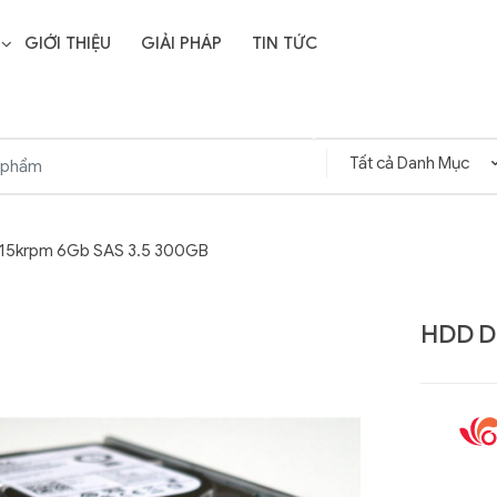
GIỚI THIỆU
GIẢI PHÁP
TIN TỨC
 15krpm 6Gb SAS 3.5 300GB
HDD D
Liên hệ
SD Storage
GIGABYTE G593-ZD1
- 64GB -
(rev. AAX1)