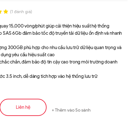
(
1
đánh giá)
.00
uay 15,000 vòng/phút giúp cải thiện hiệu suất hệ thống
n
p SAS 6Gb đảm bảo tốc độ truyền tải dữ liệu ổn định và nhanh
á
ợng 300GB phù hợp cho nhu cầu lưu trữ dữ liệu quan trọng và
 dụng yêu cầu hiệu suất cao
ế chắc chắn, đảm bảo độ tin cậy cao trong môi trường doanh
ớc 3.5 inch, dễ dàng tích hợp vào hệ thống lưu trữ
Liên hệ
Thêm vào So sánh
Liên hệ