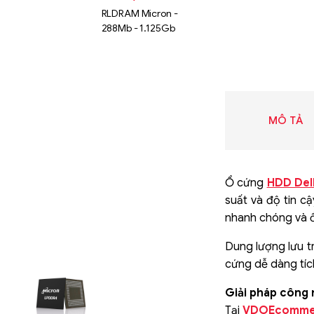
RLDRAM Micron -
288Mb - 1.125Gb
MÔ TẢ
Ổ cứng
HDD Del
suất và độ tin c
nhanh chóng và ổ
Dung lượng lưu tr
Liên hệ
cứng dễ dàng tíc
SK hynix
Giải pháp công n
GDDR -
Tại
VDOEcomme