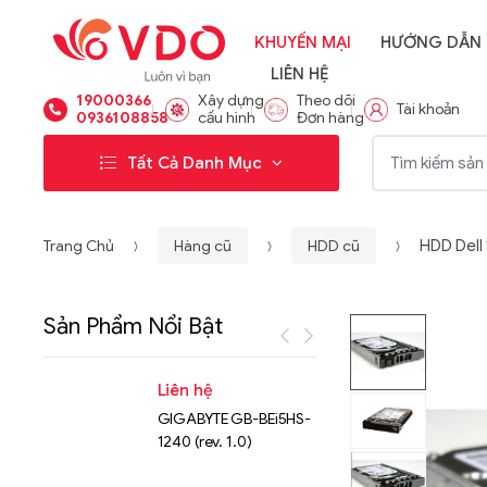
KHUYẾN MẠI
HƯỚNG DẪN
LIÊN HỆ
19000366
Xây dựng
Theo dõi
Tài khoản
0936108858
cấu hình
Đơn hàng
Từ khóa:
Tất Cả Danh Mục
Trang Chủ
Hàng cũ
HDD cũ
HDD Dell
Sản Phẩm Nổi Bật
Liên hệ
Liên hệ
GIGABYTE GB-BEi5HS-
NVMe™ S
1240 (rev. 1.0)
Micron 
15.36TB