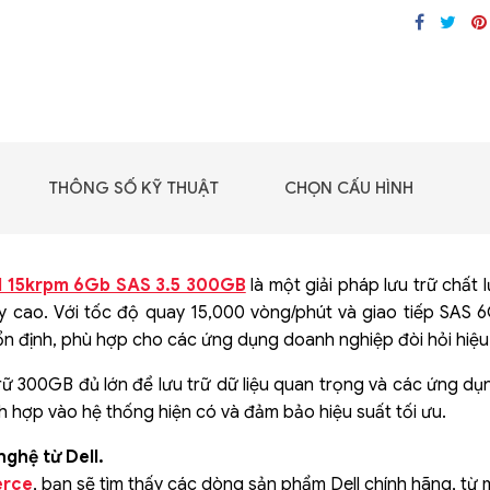
GIGABYTE G493-SB4
(rev. AAP1)
THÔNG SỐ KỸ THUẬT
CHỌN CẤU HÌNH
l 15krpm 6Gb SAS 3.5 300GB
là một giải pháp lưu trữ chất
ậy cao. Với tốc độ quay 15,000 vòng/phút và giao tiếp SAS
n định, phù hợp cho các ứng dụng doanh nghiệp đòi hỏi hiệu
ữ 300GB đủ lớn để lưu trữ dữ liệu quan trọng và các ứng dụng
h hợp vào hệ thống hiện có và đảm bảo hiệu suất tối ưu.
 - DRAM -
ghệ từ Dell.
 GDDR6
rce
, bạn sẽ tìm thấy các dòng sản phẩm Dell chính hãng, từ