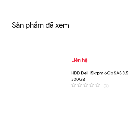
Sản phẩm đã xem
Liên hệ
HDD Dell 15krpm 6Gb SAS 3.5
300GB
(0)
0
o
u
t
o
f
5
Brands Carousel