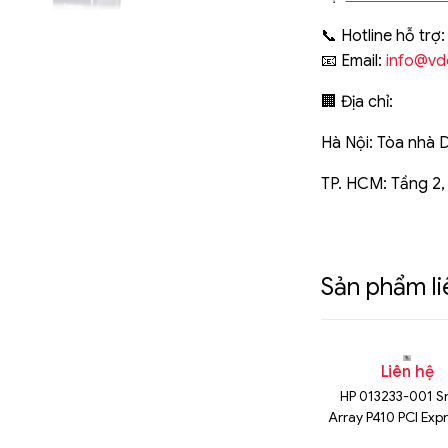
📞 Hotline hỗ trợ
📧 Email:
info@vd
🏢 Địa chỉ:
Hà Nội: Tòa nhà 
TP. HCM: Tầng 2,
Sản phẩm l
n hệ
Liên hệ
Liên hệ
k SAS 12Gbps
HDD Dell 10k SAS 12Gbps
HP 013233-001 S
600Gb
2.5 300gb
Array P410 PCI Exp
SAS LP RAID C