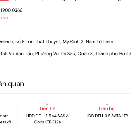
: 1900 0366
o.vn
Detech, số 8 Tôn Thất Thuyết, Mỹ Đình 2, Nam Từ Liêm.
 155 Võ Văn Tần, Phường Võ Thị Sáu, Quận 3, Thành phố Hồ C
iên quan
Liên hệ
Liên hệ
mart
HDD DELL 3.5 v4 SAS 6
HDD DELL 3.5 SATA 1TB
ress x8
Gbps 6TB 512e
ard