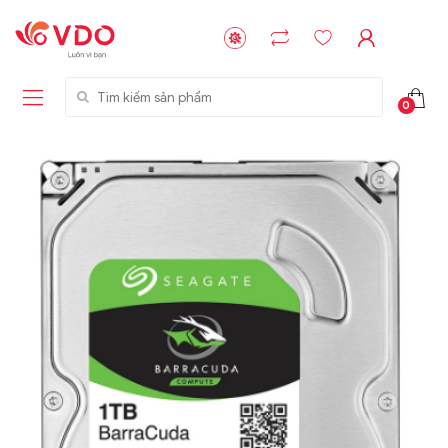
Tìm kiếm sản phẩm
0
Liên hệ
Liên hệ
NVMe™ SSD
GIGABYTE
Storage Micron -
G593-ZD1 (rev.
64GB - 15.36TB
AAX1)