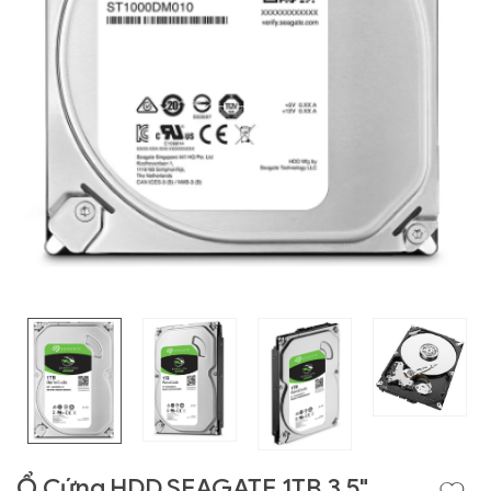
Liên hệ
GIGABYTE
G493-SB4 (rev.
AAP1)
Ổ Cứng HDD SEAGATE 1TB 3.5"