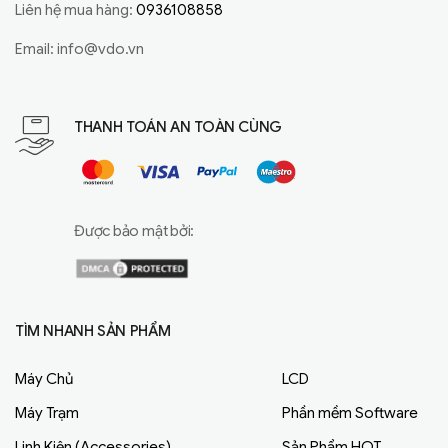
Liên hệ mua hàng:
0936108858
Email:
info@vdo.vn
THANH TOÁN AN TOÀN CÙNG
Được bảo mật bởi:
TÌM NHANH SẢN PHẨM
Máy Chủ
LCD
Máy Trạm
Phần mềm Software
Linh Kiện (Accessories)
Sản Phẩm HOT