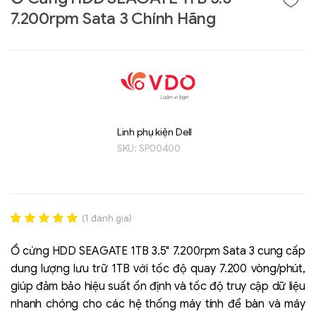
7.200rpm Sata 3 Chính Hãng
Linh phụ kiện Dell
SKU:
SP00400
Liên hệ
SK hynix - DRAM
- GDDR - GDDR6
(
1
đánh giá)
Rated
1
5.00
out of 5
Ổ cứng HDD SEAGATE 1TB 3.5" 7.200rpm Sata 3 cung cấp
based on
dung lượng lưu trữ 1TB với tốc độ quay 7.200 vòng/phút,
đánh giá
giúp đảm bảo hiệu suất ổn định và tốc độ truy cập dữ liệu
nhanh chóng cho các hệ thống máy tính để bàn và máy