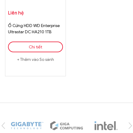
Liên hệ
Ổ Cứng HDD WD Enterprise
Ultrastar DC HA210 1TB
3.5inch 128MB Cache
7200RPM SATA Chính Hãng
Chi tiết
Thêm vào So sánh
Brands Carousel