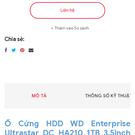
Liên hệ
Thêm vào So sánh
Chia sẻ:
MÔ TẢ
THÔNG SỐ KỸ THUẬT
Ổ Cứng HDD WD Enterprise
Ultrastar DC HA210 1TB 3.5inch