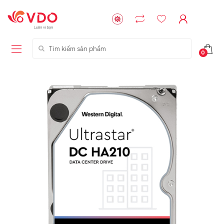
Tìm kiếm sản phẩm
0
Liên hệ
Liên hệ
NVMe™ SSD
GIGABYTE
Storage Micron -
G593-ZD1 (rev.
64GB - 15.36TB
AAX1)