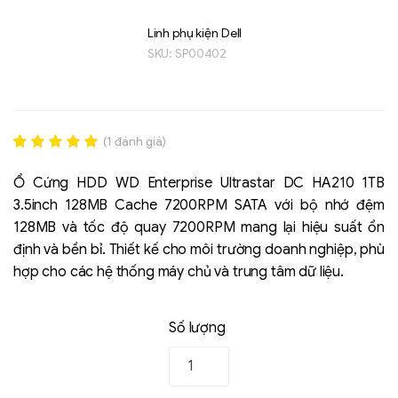
Linh phụ kiện Dell
SKU:
SP00402
(
1
đánh giá)
Rated
1
5.00
out of 5
Ổ Cứng HDD WD Enterprise Ultrastar DC HA210 1TB
Liên hệ
based on
3.5inch 128MB Cache 7200RPM SATA với bộ nhớ đệm
đánh giá
SK hynix - DRAM
128MB và tốc độ quay 7200RPM mang lại hiệu suất ổn
- GDDR - GDDR6
định và bền bỉ. Thiết kế cho môi trường doanh nghiệp, phù
hợp cho các hệ thống máy chủ và trung tâm dữ liệu.
Số lượng