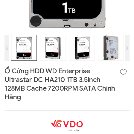
Ổ Cứng HDD WD Enterprise
Ultrastar DC HA210 1TB 3.5inch
Liên hệ
128MB Cache 7200RPM SATA Chính
GIGABYTE
Hãng
G493-SB4 (rev.
AAP1)