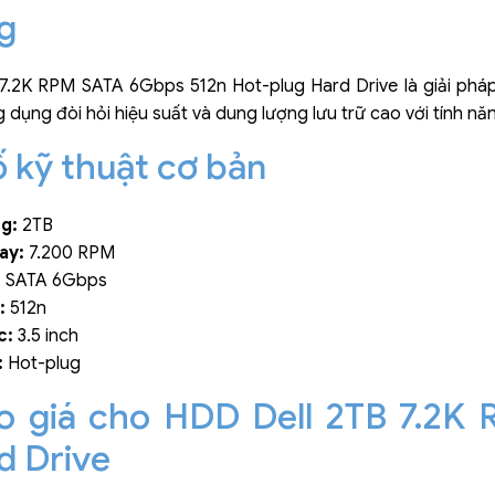
g
7.2K RPM SATA 6Gbps 512n Hot-plug Hard Drive là giải pháp
dụng đòi hỏi hiệu suất và dung lượng lưu trữ cao với tính năng
 kỹ thuật cơ bản
g:
2TB
ay:
7.200 RPM
:
SATA 6Gbps
:
512n
c:
3.5 inch
:
Hot-plug
o giá cho HDD Dell 2TB 7.2K
d Drive