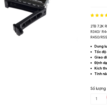
Rated
1
5
out of 5
2TB 7.2K 
based o
R340/ R4
đánh gi
R450/ R55
Dung l
Tốc độ
Giao di
Định d
Kích th
Tính nă
Số lượng
Liên hệ