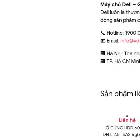
Máy chủ Dell – 
Dell luôn là thươ
dòng sản phẩm ch
📞 Hotline: 1900 
📧 Email:
info@vd
🏢 Hà Nội: Tòa nh
🏢 TP. Hồ Chí Min
Sản phẩm l
n hệ
Liên hệ
Liên hệ
WD Ultrastar
Ổ cứng HDD Dell 600GB
Ổ CỨNG HDD 6
r T150 /T350
15K RPM SAS 12Gbps 512n
DELL 2.5'' SAS 6gb