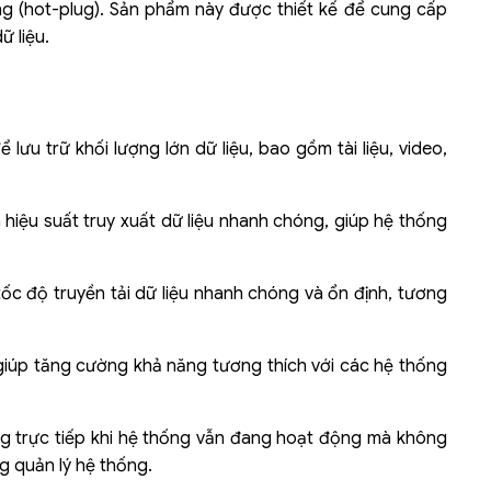
ng (hot-plug). Sản phẩm này được thiết kế để cung cấp
ữ liệu.
Liên hệ
Mini PC GB-BMPD-
6005-BW
6BXJPDXXWMR-00-
ưu trữ khối lượng lớn dữ liệu, bao gồm tài liệu, video,
2X01
iệu suất truy xuất dữ liệu nhanh chóng, giúp hệ thống
 độ truyền tải dữ liệu nhanh chóng và ổn định, tương
iúp tăng cường khả năng tương thích với các hệ thống
ng trực tiếp khi hệ thống vẫn đang hoạt động mà không
ng quản lý hệ thống.