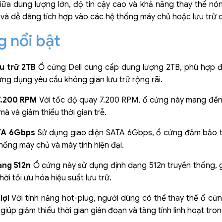
iữa dung lượng lớn, độ tin cậy cao và khả năng thay thế nó
 và dễ dàng tích hợp vào các hệ thống máy chủ hoặc lưu trữ d
g nổi bật
ưu trữ 2TB
Ổ cứng Dell cung cấp dung lượng 2TB, phù hợp để l
ứng dụng yêu cầu không gian lưu trữ rộng rãi.
7.200 RPM
Với tốc độ quay 7.200 RPM, ổ cứng này mang đến h
 và giảm thiểu thời gian trễ.
ATA 6Gbps
Sử dụng giao diện SATA 6Gbps, ổ cứng đảm bảo tốc
thống máy chủ và máy tính hiện đại.
ạng 512n
Ổ cứng này sử dụng định dạng 512n truyền thống, g
ời tối ưu hóa hiệu suất lưu trữ.
lợi
Với tính năng hot-plug, người dùng có thể thay thế ổ cứ
 giúp giảm thiểu thời gian gián đoạn và tăng tính linh hoạt tro