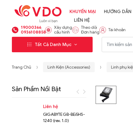
KHUYẾN MẠI
HƯỚNG DẪN
LIÊN HỆ
19000366
Xây dựng
Theo dõi
Tài khoản
0936108858
cấu hình
Đơn hàng
Từ khóa:
Tất Cả Danh Mục
Trang Chủ
Linh Kiện (Accessories)
Linh phụ kiệ
Sản Phẩm Nổi Bật
Liên hệ
Liên hệ
GIGABYTE GB-BEi5HS-
NVMe™ S
1240 (rev. 1.0)
Micron 
15.36TB