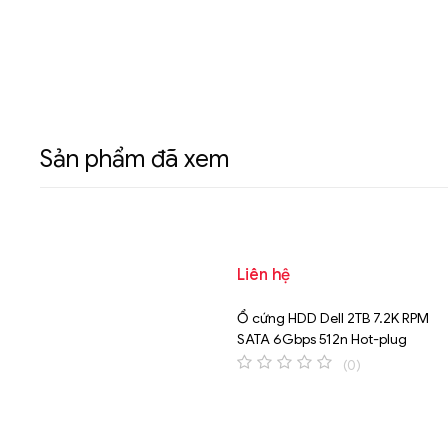
h Hãng
2.5in Hot-plug Hard Drive
Chính Hãng
Sản phẩm đã xem
Liên hệ
Ổ cứng HDD Dell 2TB 7.2K RPM
SATA 6Gbps 512n Hot-plug
Hard Drive
(0)
0
o
u
t