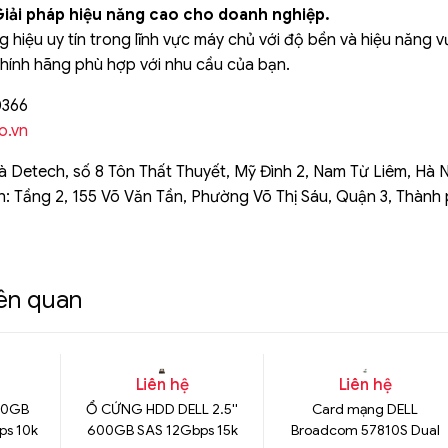
Giải pháp hiệu năng cao cho doanh nghiệp.
ng hiệu uy tín trong lĩnh vực máy chủ với độ bền và hiệu năng v
ính hãng phù hợp với nhu cầu của bạn.
0366
o.vn
à Detech, số 8 Tôn Thất Thuyết, Mỹ Đình 2, Nam Từ Liêm, Hà N
h: Tầng 2, 155 Võ Văn Tần, Phường Võ Thị Sáu, Quận 3, Thành
iên quan
Liên hệ
Liên hệ
00GB
Ổ CỨNG HDD DELL 2.5''
Card mạng DELL
ps 10k
600GB SAS 12Gbps 15k
Broadcom 57810S Dual