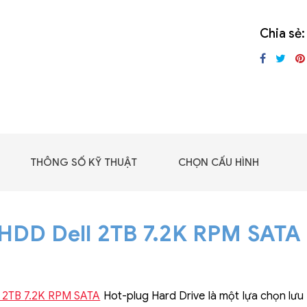
GIGABYTE G493-SB4
(rev. AAP1)
Chia sẻ:
THÔNG SỐ KỸ THUẬT
CHỌN CẤU HÌNH
HDD Dell 2TB 7.2K RPM SATA
 - DRAM -
 GDDR6
 2TB 7.2K RPM SATA
Hot-plug Hard Drive là một lựa chọn lưu