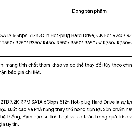
Dòng sản phẩm
SATA 6Gbps 512n 3.5in Hot-plug Hard Drive, CK For R240/ R
 T550/ R250/ R350/ R450/ R550/ R650/ R650xs/ R750/ R750x
hỉ mang tính chất tham khảo và có thể thay đổi tùy theo chí
ận báo giá chi tiết.
2TB 7.2K RPM SATA 6Gbps 512n Hot-plug Hard Drive là sự lựa
iệu suất cao và khả năng thay thế nóng tiện lợi. Sản phẩm nà
 hệ thống, đảm bảo sự linh hoạt và an toàn trong quá trình v
iá uy tín.