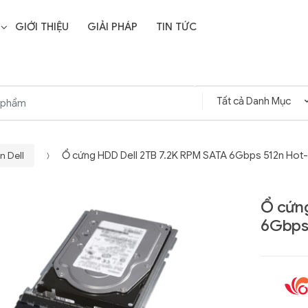
GIỚI THIỆU
GIẢI PHÁP
TIN TỨC
n Dell
Ổ cứng HDD Dell 2TB 7.2K RPM SATA 6Gbps 512n Hot-
Ổ cứng
6Gbps 
Liên hệ
SD Storage
GIGABYTE G593-ZD1
- 64GB -
(rev. AAX1)