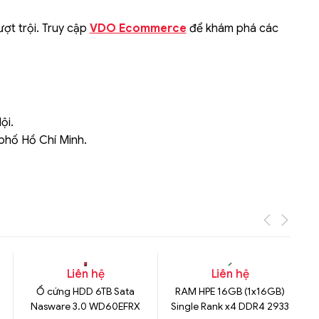
ượt trội. Truy cập
VDO Ecommerce
để khám phá các
ội.
 phố Hồ Chí Minh.
Liên hệ
Liên hệ
Ổ cứng HDD 6TB Sata
RAM HPE 16GB (1x16GB)
Nasware 3.0 WD60EFRX
Single Rank x4 DDR4 2933