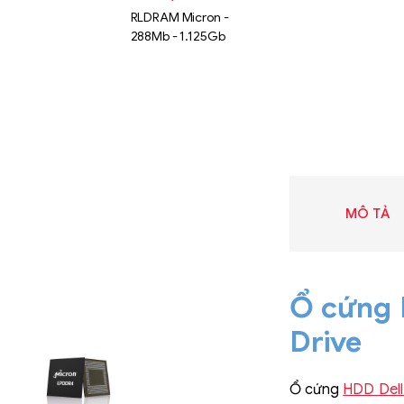
RLDRAM Micron -
288Mb - 1.125Gb
MÔ TẢ
Ổ cứng 
Drive
Liên hệ
SK hynix
GDDR -
Ổ cứng
HDD Dell