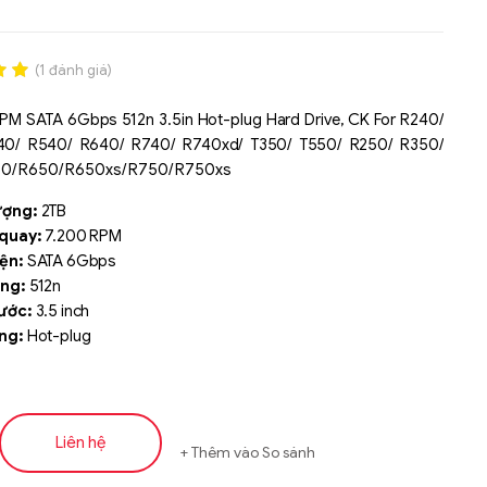
(
1
đánh giá)
.00
RPM SATA 6Gbps 512n 3.5in Hot-plug Hard Drive, CK For R240/
n
40/ R540/ R640/ R740/ R740xd/ T350/ T550/ R250/ R350/
á
0/ R650/ R650xs/ R750/ R750xs
ượng:
2TB
 quay:
7.200 RPM
ện:
SATA 6Gbps
ạng:
512n
ước:
3.5 inch
ng:
Hot-plug
Liên hệ
Thêm vào So sánh
Liên hệ