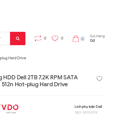
Giỏ Hàng
0
0
0
0đ
plug Hard Drive
 HDD Dell 2TB 7.2K RPM SATA
512n Hot-plug Hard Drive
Liên hệ
Liên hệ
Máy tính bảng Gama
Bộ khung máy trạm
Tab X8
W332-Z00
Linh phụ kiện Dell
SKU:
SP00399