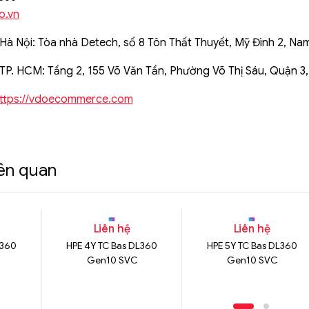
o.vn
Hà Nội: Tòa nhà Detech, số 8 Tôn Thất Thuyết, Mỹ Đình 2, Na
 TP. HCM: Tầng 2, 155 Võ Văn Tần, Phường Võ Thị Sáu, Quận 3
ttps://vdoecommerce.com
iên quan
Liên hệ
Liên hệ
L360
HPE 4Y TC Bas DL360
HPE 5Y TC Bas DL360
Gen10 SVC
Gen10 SVC