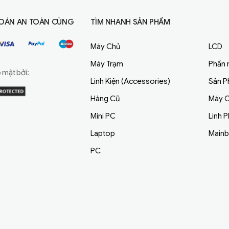
OÁN AN TOÀN CÙNG
TÌM NHANH SẢN PHẨM
Máy Chủ
LCD
Máy Trạm
Phần
mật bởi:
Linh Kiện (Accessories)
Sản 
Hàng Cũ
Máy C
Mini PC
Linh 
Laptop
Main
PC