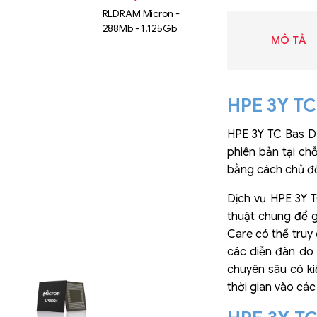
RLDRAM Micron -
288Mb - 1.125Gb
MÔ TẢ
HPE 3Y TC
HPE 3Y TC Bas D
phiên bản tại ch
bằng cách chủ độn
Dịch vụ HPE 3Y 
thuật chung để g
Care có thể truy 
các diễn đàn do 
Liên hệ
chuyên sâu có ki
SK hynix
thời gian vào các
GDDR -