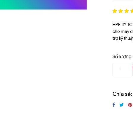
Rated
1
5
out of 5
HPE 3Y TC 
based o
cho máy ch
đánh gi
trợ kỹ thu
Số lượng
Chia sẻ:
Liên hệ