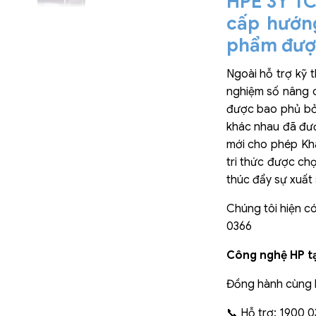
HPE 3Y TC
cấp hướng
phẩm được
Ngoài hỗ trợ kỹ 
nghiệm số nâng c
được bao phủ bở
khác nhau đã đượ
mới cho phép Kh
tri thức được ch
thúc đẩy sự xuất 
Chúng tôi hiện có
0366
Công nghệ HP 
Đồng hành cùng b
📞 Hỗ trợ: 1900 