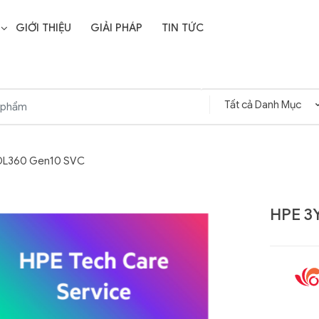
GIỚI THIỆU
GIẢI PHÁP
TIN TỨC
 DL360 Gen10 SVC
HPE 3
Liên hệ
SD Storage
GIGABYTE G593-ZD1
- 64GB -
(rev. AAX1)