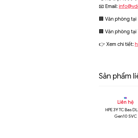
📧 Email:
info@vd
🏢 Văn phòng tại 
🏢 Văn phòng tại
👉 Xem chi tiết:
h
Sản phẩm l
n hệ
Liên hệ
Liên hệ
yền phần mềm
Phần mềm iDRAC9
HPE 3Y TC Bas D
LO Adv
Gen10 SVC