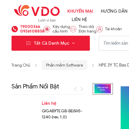
KHUYẾN MẠI
HƯỚNG DẪN
LIÊN HỆ
19000366
Xây dựng
Theo dõi
Tài khoản
0936108858
cấu hình
Đơn hàng
Từ khóa:
Tất Cả Danh Mục
Trang Chủ
Phần mềm Software
HPE 3Y TC Bas
Sản Phẩm Nổi Bật
Liên hệ
Liên hệ
GIGABYTE GB-BEi5HS-
NVMe™ S
1240 (rev. 1.0)
Micron 
15.36TB