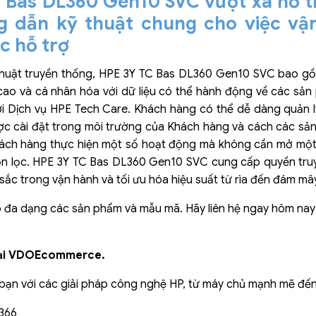
 Bas DL360 Gen10 SVC vượt xa hỗ t
 dẫn kỹ thuật chung cho việc vậ
 hỗ trợ
thuật truyền thống, HPE 3Y TC Bas DL360 Gen10 SVC bao gồ
ao và cá nhân hóa với dữ liệu có thể hành động về các sản
i Dịch vụ HPE Tech Care. Khách hàng có thể dễ dàng quản 
c cài đặt trong môi trường của Khách hàng và cách các sản
ách hàng thực hiện một số hoạt động mà không cần mở một 
ọn lọc. HPE 3Y TC Bas DL360 Gen10 SVC cung cấp quyền truy
sắc trong vận hành và tối ưu hóa hiệu suất từ rìa đến đám mâ
 đa dạng các sản phẩm và mẫu mã. Hãy liên hệ ngay hôm nay để
tại VDOEcommerce.
ạn với các giải pháp công nghệ HP, từ máy chủ mạnh mẽ đến l
0366