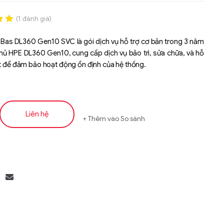
(
1
đánh giá)
.00
Bas DL360 Gen10 SVC là gói dịch vụ hỗ trợ cơ bản trong 3 năm
n
ủ HPE DL360 Gen10, cung cấp dịch vụ bảo trì, sửa chữa, và hỗ
á
ật để đảm bảo hoạt động ổn định của hệ thống.
Liên hệ
Thêm vào So sánh
Liên hệ