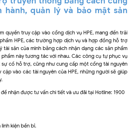
rợ truyền thống bằng cách cung
n hành, quản lý và bảo mật sản
Liên hệ
Mini PC GB-BMPD-
6005-BW
m quyền truy cập vào cổng dịch vụ HPE, mang đến trải
6BXJPDXXWMR-00-
 phẩm HPE, các trường hợp dịch vụ và hợp đồng hỗ trợ
2X01
lý tài sản của mình bằng cách nhận dạng các sản phẩm
 phẩm này tương tác với nhau. Các công cụ tự phục vụ
sự cố hỗ trợ, cũng như cung cấp một cổng tài nguyên
 cập vào các tài nguyên của HPE, những người sẽ giúp
y.
 nhận được tư vấn chi tiết và ưu đãi tại Hotline: 1900
inh kiện bền bỉ.