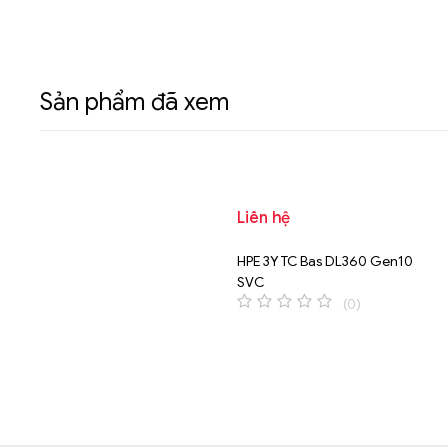
Sản phẩm đã xem
Liên hệ
HPE 3Y TC Bas DL360 Gen10
SVC
(0)
0
o
u
t
o
f
5