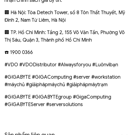
nhận chính sách giá uy tín.
🏢 Hà Nội: Tòa Detech Tower, số 8 Tôn Thất Thuyết, Mỹ
Đình 2, Nam Từ Liêm, Hà Nội
🏢 TP. Hồ Chí Minh: Tầng 2, 155 Võ Văn Tần, Phường Võ
Thị Sáu, Quận 3, Thành phố Hồ Chí Minh
☎️ 1900 0366
#VDO #VDODistributor #Alwaysforyou #Luônvìbạn
#GIGABYTE #GIGAComputing #server #workstation
#máychủ #giảiphápmáychủ #giảiphápmáytrạm
#GIGABYTE #GIGABYTEgroup #GigaComputing
#GIGABYTEServer #serversolutions
Sản phẩm liên quan