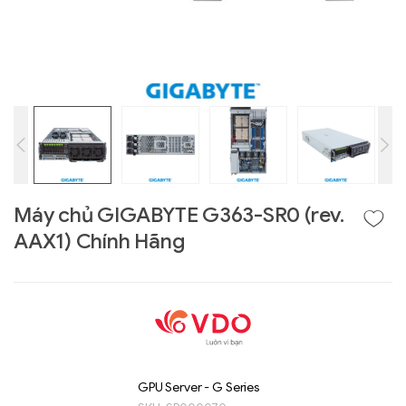
Máy chủ GIGABYTE G363-SR0 (rev.
AAX1) Chính Hãng
Liên hệ
GIGABYTE
G493-SB4 (rev.
AAP1)
GPU Server - G Series