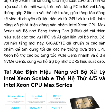
bộ xử lý Xeon mới sẽ cung cấp hiệu suất CPU tốt hơn và
hiệu suất trên mỗi watt, trên nền tảng PCIe 5.0 với băng
thông gấp 2 lần so với thế hệ trước, giúp tăng tốc đáng
kể việc di chuyển dữ liệu đến và từ GPU và lưu trữ. Intel
cũng đã phát triển dòng sản phẩm Intel Xeon CPU Max
Series với Bộ nhớ Băng thông Cao (HBM) để cải thiện
hiệu suất các tác vụ HPC và AI gắn liền với bộ nhớ. Đối
với nền tảng mới này, GIGABYTE đã chuẩn bị các sản
phẩm để tận dụng tối đa các hệ thống dựa trên CPU
Xeon hỗ trợ các bộ tăng tốc PCIe Gen5 nhanh và ổ đĩa
NVMe Gen5, cùng với hỗ trợ bộ nhớ DDR5 hiệu suất cao.
Tái Xác Định Hiệu Năng với Bộ Xử Lý
Intel Xeon Scalable Thế Hệ Thứ 4/5 và
Intel Xeon CPU Max Series