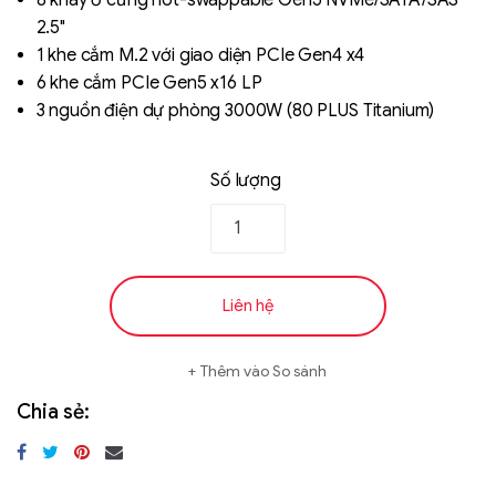
8 khay ổ cứng hot-swappable Gen5 NVMe/SATA/SAS
2.5"
1 khe cắm M.2 với giao diện PCIe Gen4 x4
6 khe cắm PCIe Gen5 x16 LP
3 nguồn điện dự phòng 3000W (80 PLUS Titanium)
Số lượng
Liên hệ
Thêm vào So sánh
Chia sẻ: