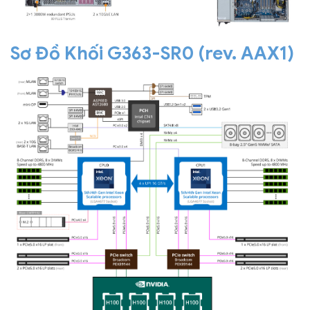
Sơ Đồ Khối G363-SR0 (rev. AAX1)