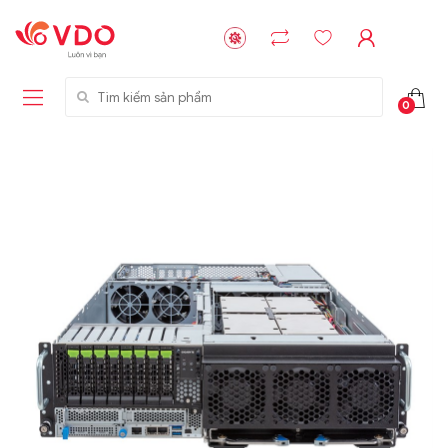
Tìm kiếm sản phẩm
0
Liên hệ
Liên hệ
NVMe™ SSD
GIGABYTE
Storage Micron -
G593-ZD1 (rev.
64GB - 15.36TB
AAX1)