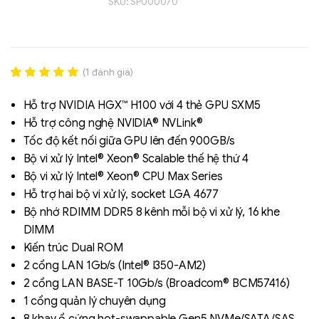
SKU:
SP000070
(
1
đánh giá)
Rated
1
5.00
out of 5
Hỗ trợ NVIDIA HGX™ H100 với 4 thẻ GPU SXM5
based on
Hỗ trợ công nghệ NVIDIA® NVLink®
đánh giá
Tốc độ kết nối giữa GPU lên đến 900GB/s
Liên hệ
Bộ vi xử lý Intel® Xeon® Scalable thế hệ thứ 4
SK hynix - DRAM
Bộ vi xử lý Intel® Xeon® CPU Max Series
- GDDR - GDDR6
Hỗ trợ hai bộ vi xử lý, socket LGA 4677
Bộ nhớ RDIMM DDR5 8 kênh mỗi bộ vi xử lý, 16 khe
DIMM
Kiến trúc Dual ROM
2 cổng LAN 1Gb/s (Intel® I350-AM2)
2 cổng LAN BASE-T 10Gb/s (Broadcom® BCM57416)
1 cổng quản lý chuyên dụng