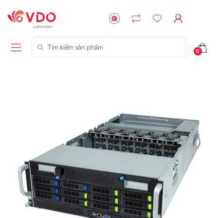
Tìm kiếm sản phẩm
0
Liên hệ
Liên hệ
NVMe™ SSD
GIGABYTE
Storage Micron -
G593-ZD1 (rev.
64GB - 15.36TB
AAX1)