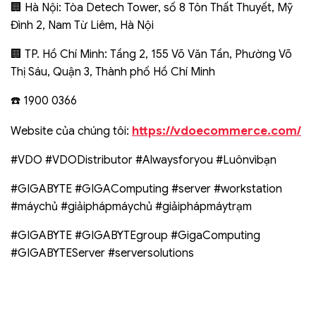
🏢 Hà Nội: Tòa Detech Tower, số 8 Tôn Thất Thuyết, Mỹ
Đình 2, Nam Từ Liêm, Hà Nội
🏢 TP. Hồ Chí Minh: Tầng 2, 155 Võ Văn Tần, Phường Võ
Thị Sáu, Quận 3, Thành phố Hồ Chí Minh
☎️ 1900 0366
https://vdoecommerce.com/
Website của chúng tôi:
#VDO #VDODistributor #Alwaysforyou #Luônvìbạn
#GIGABYTE #GIGAComputing #server #workstation
#máychủ #giảiphápmáychủ #giảiphápmáytrạm
#GIGABYTE #GIGABYTEgroup #GigaComputing
#GIGABYTEServer #serversolutions