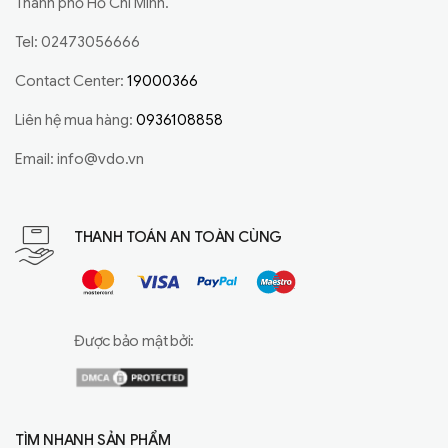
Thành phố Hồ Chí Minh.
Tel: 02473056666
Contact Center:
19000366
Liên hệ mua hàng:
0936108858
Email:
info@vdo.vn
THANH TOÁN AN TOÀN CÙNG
Được bảo mật bởi:
TÌM NHANH SẢN PHẨM