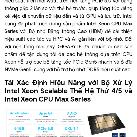
hiệu suất trên mỗi watt, trên nền tảng PCIe 5.0 với băng
thông gấp 2 lần so với thế hệ trước, giúp tăng tốc đáng
kể việc di chuyển dữ liệu đến và từ GPU và lưu trữ. Intel
cũng đã phát triển dòng sản phẩm Intel Xeon CPU Max
Series với Bộ nhớ Băng thông Cao (HBM) để cải thiện
hiệu suất các tác vụ HPC và AI gắn liền với bộ nhớ. Đối
với nền tảng mới này, GIGABYTE đã chuẩn bị các sản
phẩm để tận dụng tối đa các hệ thống dựa trên CPU
Xeon hỗ trợ các bộ tăng tốc PCIe Gen5 nhanh và ổ đĩa
NVMe Gen5, cùng với hỗ trợ bộ nhớ DDR5 hiệu suất cao.
Tái Xác Định Hiệu Năng với Bộ Xử Lý
Intel Xeon Scalable Thế Hệ Thứ 4/5 và
Intel Xeon CPU Max Series