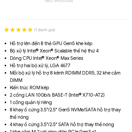
SKU:
SP000035
(
1
đánh giá)
Rated
1
5.00
out of 5
Hỗ trợ lên đến 8 thẻ GPU Gen5 khe kép
based on
Bộ xử lý Intel® Xeon® Scalable thế hệ thứ 4
đánh giá
Dòng CPU Intel® Xeon® Max Series
Liên hệ
Hỗ trợ hai bộ xử lý, LGA 4677
SK hynix - DRAM
Mỗi bộ xử lý hỗ trợ 8 kênh RDIMM DDR5, 32 khe cắm
- GDDR - GDDR6
DIMM
Kiến trúc ROM kép
2 cổng LAN 10Gb/s BASE-T (Intel® X710-AT2)
1 cổng quản lý riêng
8 khay ổ cứng 3.5"/2.5" Gen5 NVMe/SATA hỗ trợ thay
thế nóng
4 khay ổ cứng 3.5"/2.5" SATA hỗ trợ thay thế nóng