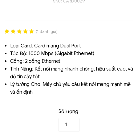
SKU:
CARD0029
(
1
đánh giá)
Rated
1
5.00
out of 5
Loại Card: Card mạng Dual Port
based on
Tốc Độ: 1000 Mbps (Gigabit Ethernet)
đánh giá
Cổng: 2 cổng Ethernet
Liên hệ
Tính Năng: Kết nối mạng nhanh chóng, hiệu suất cao, và
SK hynix - DRAM
độ tin cậy tốt
- GDDR - GDDR6
Lý tưởng Cho: Máy chủ yêu cầu kết nối mạng mạnh mẽ
và ổn định
Số lượng