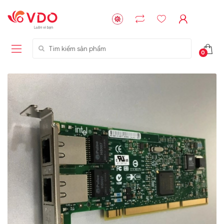
Tìm kiếm sản phẩm
0
Liên hệ
Liên hệ
NVMe™ SSD
GIGABYTE
Storage Micron -
G593-ZD1 (rev.
64GB - 15.36TB
AAX1)