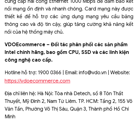
cung cấp hai cổng Ethernet 1000 Mbps để đảm bảo kết
nối mạng ổn định và nhanh chóng. Card mạng này được
thiết kế để hỗ trợ các ứng dụng mạng yêu cầu băng
thông cao và độ tin cậy, giúp tăng cường khả năng kết
nối của hệ thống máy chủ.
VDOEcommerce – Đối tác phân phối các sản phẩm
Intel chính hãng, bao gồm CPU, SSD và các linh kiện
công nghệ cao cấp.
Hotline hỗ trợ: 1900 0366 | Email:
info@vdo.vn
| Website:
https://vdoecommerce.com
Địa chỉ liên hệ: Hà Nội: Tòa nhà Detech, số 8 Tôn Thất
Thuyết, Mỹ Đình 2, Nam Từ Liêm. TP. HCM: Tầng 2, 155 Võ
Văn Tần, Phường Võ Thị Sáu, Quận 3, Thành phố Hồ Chí
Minh