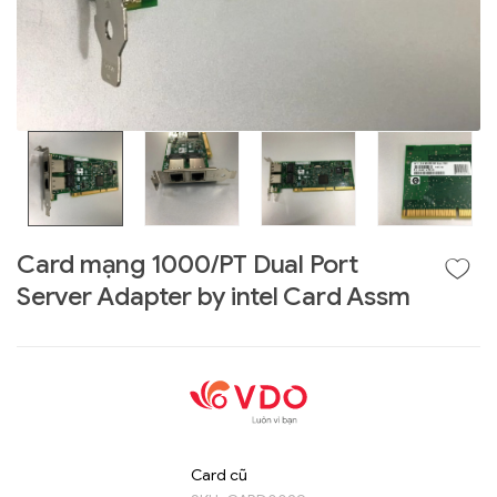
Card mạng 1000/PT Dual Port
Server Adapter by intel Card Assm
Liên hệ
GIGABYTE
G493-SB4 (rev.
AAP1)
Card cũ