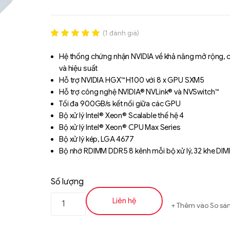
(
1
đánh giá)
Rated
1
5.00
out of 5
Hệ thống chứng nhận NVIDIA về khả năng mở rộng, 
based on
và hiệu suất
đánh giá
Hỗ trợ NVIDIA HGX™ H100 với 8 x GPU SXM5
Hỗ trợ công nghệ NVIDIA® NVLink® và NVSwitch™
Tối đa 900GB/s kết nối giữa các GPU
Bộ xử lý Intel® Xeon® Scalable thế hệ 4
Bộ xử lý Intel® Xeon® CPU Max Series
Bộ xử lý kép, LGA 4677
Bộ nhớ RDIMM DDR5 8 kênh mỗi bộ xử lý, 32 khe DI
Kiến trúc ROM kép
2 cổng LAN BASE-T 10Gb/s (Intel® X710-AT2)
Số lượng
1 cổng quản lý riêng biệt
8 khay ổ cứng Gen5 NVMe/SATA 2.5" hot-swappabl
Liên hệ
Thêm vào So sá
12 khe PCIe Gen5 x16 LP
1 khe PCIe Gen4 x16 LP