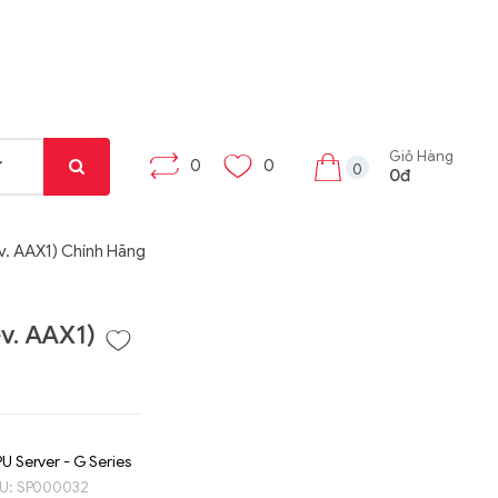
Giỏ Hàng
0
0
0
0đ
. AAX1) Chính Hãng
v. AAX1)
U Server - G Series
U:
SP000032