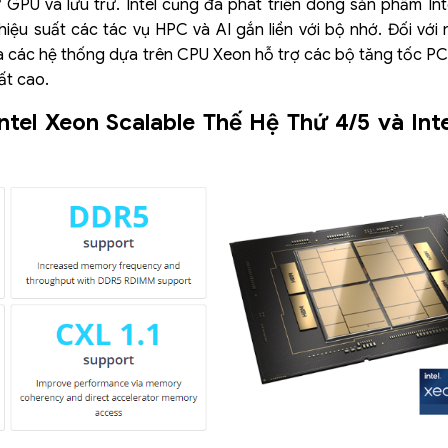
ừ GPU và lưu trữ. Intel cũng đã phát triển dòng sản phẩm I
iệu suất các tác vụ HPC và AI gắn liền với bộ nhớ. Đối với 
a các hệ thống dựa trên CPU Xeon hỗ trợ các bộ tăng tốc P
ất cao.
ntel Xeon Scalable Thế Hệ Thứ 4/5 và In