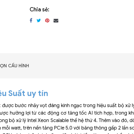
4+2 nguồn dự phòng 3000W (240V) 80 PLUS Titan
Chia sẻ:
ỌN CẤU HÌNH
u Suất uy tín
ạt được bước nhảy vọt đáng kinh ngạc trong hiệu suất bộ xử l
ược hưởng lợi từ các động cơ tăng tốc AI tích hợp, trong khi
ong bộ xử lý Intel Xeon Scalable thế hệ thứ 4. Thêm vào đó, 
 mỗi watt, trên nền tảng PCIe 5.0 với băng thông gấp 2 lần so