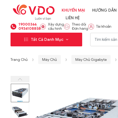
KHUYẾN MẠI
HƯỚNG DẪN
LIÊN HỆ
19000366
Xây dựng
Theo dõi
Tài khoản
0936108858
cấu hình
Đơn hàng
Từ khóa:
Tất Cả Danh Mục
Trang Chủ
Máy Chủ
Máy Chủ Gigabyte