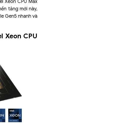
ntel Xeon CPU Max
nền tảng mới này,
CIe Gen5 nhanh và
tel Xeon CPU