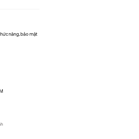
chức năng, bảo mật
MM
e
nh