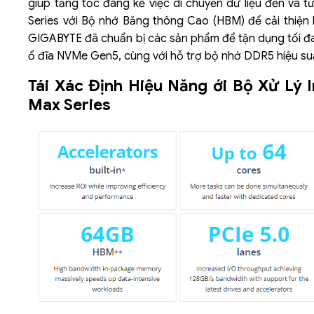
giúp tăng tốc đáng kể việc di chuyển dữ liệu đến và t
Series với Bộ nhớ Băng thông Cao (HBM) để cải thiện h
GIGABYTE đã chuẩn bị các sản phẩm để tận dụng tối đ
ổ đĩa NVMe Gen5, cùng với hỗ trợ bộ nhớ DDR5 hiệu su
Tái Xác Định Hiệu Năng ới Bộ Xử Lý I
Max Series