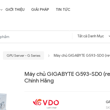
GIỚI THIỆU
GIẢI PHÁP
TIN TỨC
GPU Server - G Series
Máy chủ GIGABYTE G593-SD0 (rev
Máy chủ GIGABYTE G593-SD0 (re
Chính Hãng
GP
SK