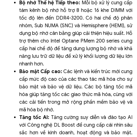
Bộ nhớ Thế hệ Tiếp theo:
Mỗi bộ xử lý cung cấp
tám kênh bộ nhớ hỗ trợ 8 hoặc 16 khe DIMM với
tốc độ lên đến DDR4-3200. Có hai chế độ phân
nhóm, Sub NUMA (SNC) và Hemisphere (HEMI), sử
dụng bộ nhớ cân bằng giúp cải thiện hiệu suất. Hỗ
trợ thêm cho Intel Optane PMem 200 series cung
cấp hai chế độ để tăng dung lượng bộ nhớ và khả
năng lưu trữ dữ liệu để xử lý khối lượng dữ liệu lớn
nhanh hơn.
Bảo mật Cấp cao:
Các lệnh và kiến trúc mới cung
cấp mức độ cao của các thao tác mã hóa cho sự
bảo mật và bảo vệ dữ liệu. Các bộ tăng tốc mã
hóa giúp tăng tốc các giao thức mã hóa, cùng với
các cải tiến trong mở rộng phần mềm bảo vệ và
mã hóa bộ nhớ.
Tăng tốc AI:
Tăng cường suy diễn và đào tạo AI
với Công nghệ DL Boost để cung cấp cái nhìn sâu
sắc hơn về kinh doanh, hoạt động và bảo mật.