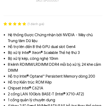
SKU:
SP000007
(
1
đánh giá)
Rated
1
5.00
out of 5
Hệ thống Được Chứng nhận bởi NVIDIA - Máy chủ
based on
Trung tâm Dữ liệu
đánh giá
Hỗ trợ lên đến 8 thẻ GPU dual slot Gen4
Liên hệ
Bộ xử lý Intel® Xeon® Scalable Thế hệ thứ 3
SK hynix - DRAM
Bộ xử lý kép, công nghệ 10nm
- GDDR - GDDR6
8 kênh RDIMM/LRDIMM DDR4 mỗi bộ xử lý, 24 khe cắm
DIMM
Hỗ trợ Intel® Optane™ Persistent Memory dòng 200
Hỗ trợ Kiến trúc ROM Kép
Chipset Intel® C621A
2 cổng LAN 10Gb/s BASE-T (Intel® X710-AT2)
1 cổng quản lý chuyên dụng