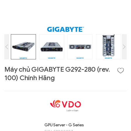
Máy chủ GIGABYTE G292-280 (rev.
100) Chính Hãng
Liên hệ
GIGABYTE
G493-SB4 (rev.
AAP1)
GPU Server - G Series