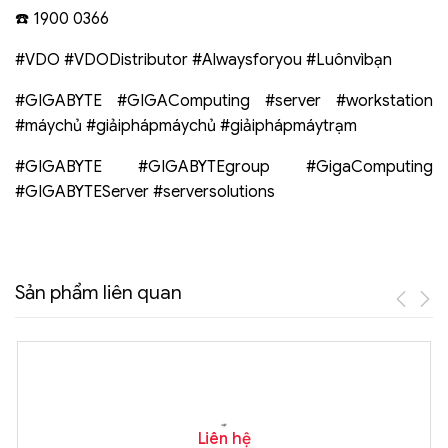
☎️ 1900 0366
#VDO #VDODistributor #Alwaysforyou #Luônvìbạn
#GIGABYTE #GIGAComputing #server #workstation
#máychủ #giảiphápmáychủ #giảiphápmáytrạm
#GIGABYTE #GIGABYTEgroup #GigaComputing
#GIGABYTEServer #serversolutions
Sản phẩm liên quan
Liên hệ