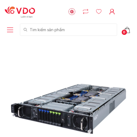
Tìm kiếm sản phẩm
0
Liên hệ
Liên hệ
NVMe™ SSD
GIGABYTE
Storage Micron -
G593-ZD1 (rev.
64GB - 15.36TB
AAX1)