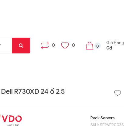
Giỏ Hàng
0
0
0
0đ
 Dell R730XD 24 ổ 2.5
Liên hệ
Liên hệ
Máy tính bảng Gama
Bộ khung máy trạm
Rack Servers
Tab X8
W332-Z00
SKU:
SERVER0035