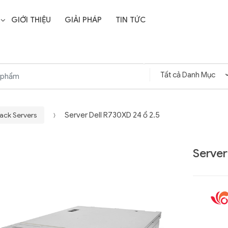
GIỚI THIỆU
GIẢI PHÁP
TIN TỨC
ack Servers
Server Dell R730XD 24 ổ 2.5
Server
Liên hệ
SD Storage
GIGABYTE G593-ZD1
- 64GB -
(rev. AAX1)