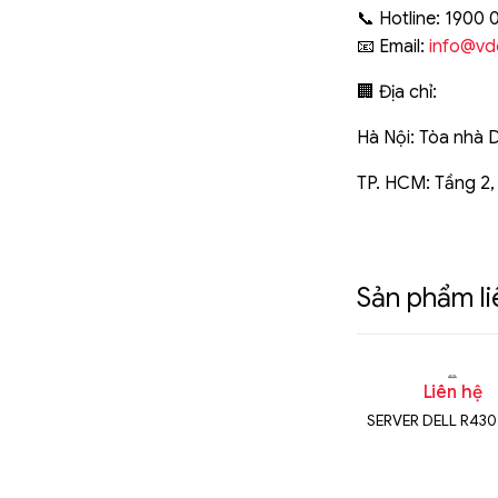
📞 Hotline: 1900 
📧 Email:
info@vd
🏢 Địa chỉ:
Hà Nội: Tòa nhà 
TP. HCM: Tầng 2,
Sản phẩm l
n hệ
Liên hệ
Liên hệ
ll Poweredge
Máy chủ Dell Poweredge
SERVER DELL R430
ính Hãng
R750 Chính Hãng