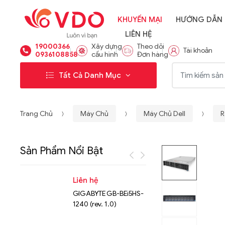
KHUYẾN MẠI
HƯỚNG DẪN
LIÊN HỆ
19000366
Xây dựng
Theo dõi
Tài khoản
0936108858
cấu hình
Đơn hàng
Từ khóa:
Tất Cả Danh Mục
Trang Chủ
Máy Chủ
Máy Chủ Dell
R
Sản Phẩm Nổi Bật
Liên hệ
Liên hệ
GIGABYTE GB-BEi5HS-
NVMe™ S
1240 (rev. 1.0)
Micron 
15.36TB