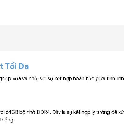
Bộ khung máy chủ
R182-Z90
t Tối Đa
iệp vừa và nhỏ, với sự kết hợp hoàn hảo giữa tính linh
p với 64GB bộ nhớ DDR4. Đây là sự kết hợp lý tưởng để xử
 thống.