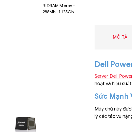
RLDRAM Micron -
288Mb - 1.125Gb
MÔ TẢ
Dell Powe
Server Dell Pow
hoạt và hiệu suấ
Sức Mạnh 
Máy chủ này được 
Liên hệ
lý các tác vụ nặn
SK hynix
GDDR -