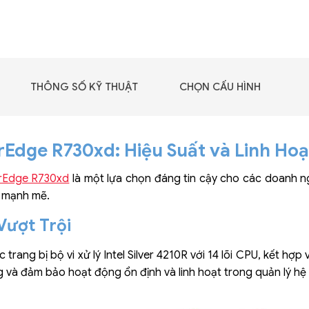
GIGABYTE G493-SB4
(rev. AAP1)
THÔNG SỐ KỸ THUẬT
CHỌN CẤU HÌNH
rEdge R730xd: Hiệu Suất và Linh Hoạ
erEdge R730xd
là một lựa chọn đáng tin cậy cho các doanh ngh
t mạnh mẽ.
Vượt Trội
trang bị bộ vi xử lý Intel Silver 4210R với 14 lõi CPU, kết hợ
g và đảm bảo hoạt động ổn định và linh hoạt trong quản lý hệ
 - DRAM -
 GDDR6