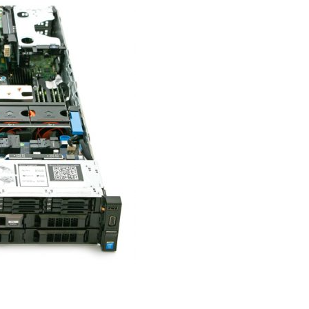
Liên hệ
Mini PC GB-BMPD-
6005-BW
6BXJPDXXWMR-00-
2X01