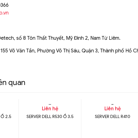
0366
o.vn
Detech, số 8 Tôn Thất Thuyết, Mỹ Đình 2, Nam Từ Liêm.
 155 Võ Văn Tần, Phường Võ Thị Sáu, Quận 3, Thành phố Hồ C
iên quan
Liên hệ
Liên hệ
 Ổ 2.5
SERVER DELL R530 Ổ 3.5
SERVER DELL R410