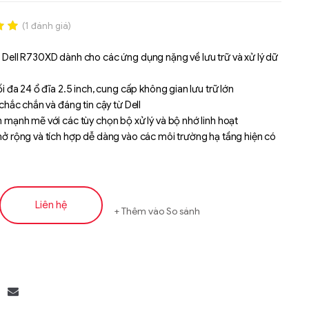
(
1
đánh giá)
.00
 Dell R730XD dành cho các ứng dụng nặng về lưu trữ và xử lý dữ
n
á
ối đa 24 ổ đĩa 2.5 inch, cung cấp không gian lưu trữ lớn
 chắc chắn và đáng tin cậy từ Dell
 mạnh mẽ với các tùy chọn bộ xử lý và bộ nhớ linh hoạt
ở rộng và tích hợp dễ dàng vào các môi trường hạ tầng hiện có
Liên hệ
Thêm vào So sánh
Liên hệ