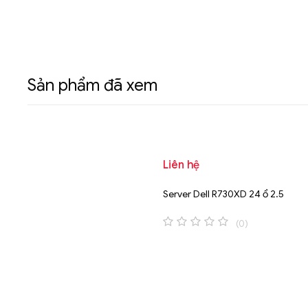
Sản phẩm đã xem
Liên hệ
Server Dell R730XD 24 ổ 2.5
(0)
0
o
u
t
o
f
5