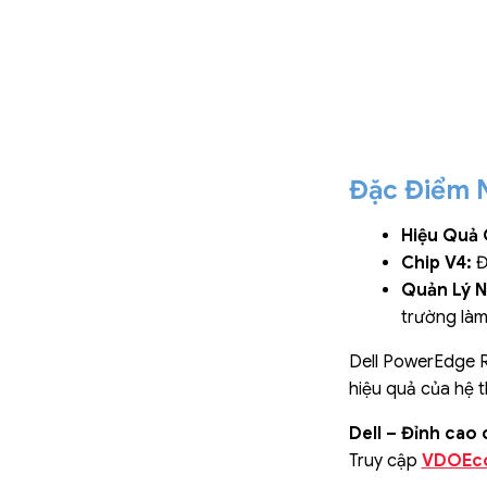
Đặc Điểm N
Hiệu Quả 
Chip V4:
Đ
Quản Lý N
trường làm 
Dell PowerEdge R
hiệu quả của hệ 
Dell – Đỉnh cao
Truy cập
VDOEc