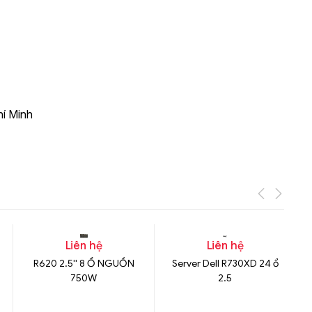
hí Minh
Liên hệ
Liên hệ
R620 2.5'' 8 Ổ NGUỒN
Server Dell R730XD 24 ổ
750W
2.5