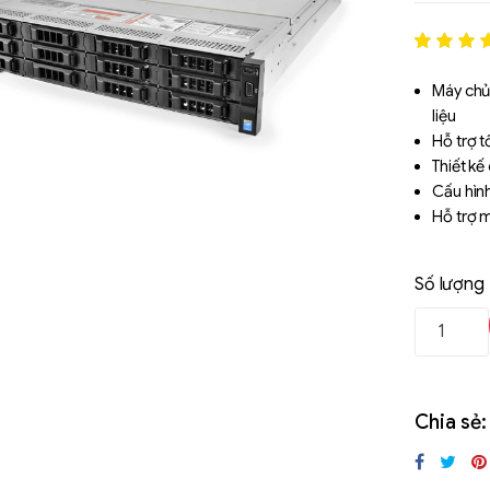
Rated
1
5
out of 5
Máy chủ
based o
liệu
đánh gi
Hỗ trợ t
Thiết kế
Cấu hình
Hỗ trợ m
Số lượng
Chia sẻ:
Liên hệ