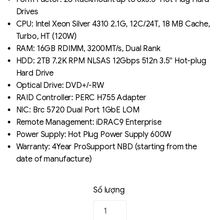
Drives
CPU: Intel Xeon Silver 4310 2.1G, 12C/24T, 18 MB Cache,
Turbo, HT (120W)
RAM: 16GB RDIMM, 3200MT/s, Dual Rank
HDD: 2TB 7.2K RPM NLSAS 12Gbps 512n 3.5'' Hot-plug
Hard Drive
Optical Drive: DVD+/-RW
RAID Controller: PERC H755 Adapter
Liên hệ
NIC: Brc 5720 Dual Port 1GbE LOM
SK hynix - DRAM
Remote Management: iDRAC9 Enterprise
- GDDR - GDDR6
Power Supply: Hot Plug Power Supply 600W
Warranty: 4Year ProSupport NBD (starting from the
date of manufacture)
Số lượng