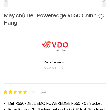
Máy chủ Dell Poweredge R550 Chính
Hãng
Rack Servers
SKU:
SP00393
Liên hệ
GIGABYTE
G493-SB4 (rev.
AAP1)
(
1
đánh giá)
Rated
1
5.00
out of 5
Dell R550-DELL EMC POWEREDGE R550 - 02 Socket
based on
Form Factor: 2U Rackmount up to 8x3.5" Hot Plug Hard
đánh giá