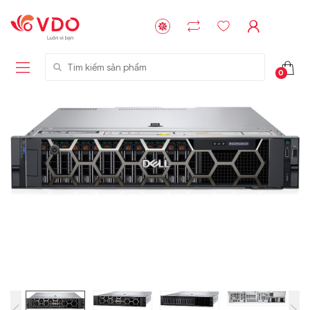
Tìm kiếm sản phẩm
0
Liên hệ
Liên hệ
NVMe™ SSD
GIGABYTE
Storage Micron -
G593-ZD1 (rev.
64GB - 15.36TB
AAX1)