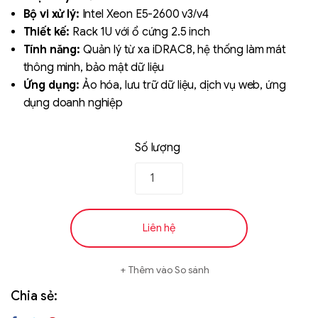
based on
Bộ vi xử lý:
Intel Xeon E5-2600 v3/v4
đánh giá
Thiết kế:
Rack 1U với ổ cứng 2.5 inch
Tính năng:
Quản lý từ xa iDRAC8, hệ thống làm mát
thông minh, bảo mật dữ liệu
Ứng dụng:
Ảo hóa, lưu trữ dữ liệu, dịch vụ web, ứng
dụng doanh nghiệp
Số lượng
Liên hệ
SK hynix - DRAM
- GDDR - GDDR6
Liên hệ
Thêm vào So sánh
Chia sẻ: