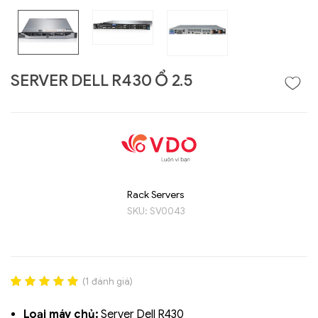
SERVER DELL R430 Ổ 2.5
Rack Servers
Liên hệ
SKU:
SV0043
GIGABYTE
G493-SB4 (rev.
AAP1)
(
1
đánh giá)
Rated
1
5.00
out of 5
Loại máy chủ:
Server Dell R430