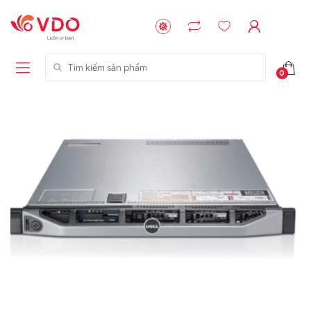
Tìm kiếm sản phẩm
0
Liên hệ
Liên hệ
NVMe™ SSD
GIGABYTE
Storage Micron -
G593-ZD1 (rev.
64GB - 15.36TB
AAX1)